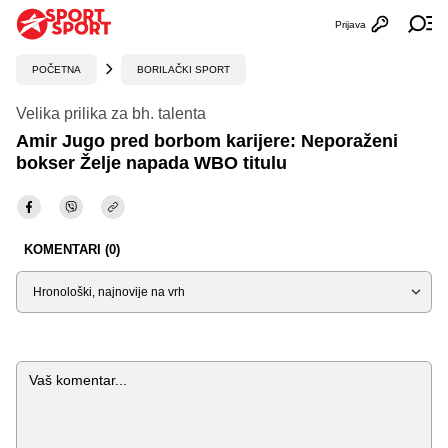
Prijava
Otvori profi
Ot
POČETNA
BORILAČKI SPORT
Velika prilika za bh. talenta
Amir Jugo pred borbom karijere: Neporaženi
bokser Želje napada WBO titulu
KOMENTARI (0)
Sortiraj
Komentar