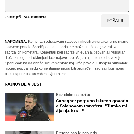
Ostalo još
1500
karaktera
POŠALJI
NAPOMENA:
Komentari odražavaju stavove njihovih autora/ica, a ne nužno
i stavove portala SportSport.ba te portal ne može i neće odgovarati za
sadržaj tih kometara. Komentari koji sadrže vrijeđanja, psovanja i vulgaran
riječnik mogu biti uklonjeni bez najave i objašnjenja, ali to ne obavezuje
SportSport.ba da obriše sve komentare koji krše pravila. Čitanjem prihvatate
mogućnost da među komentarima mogu biti pronađeni sadržaji koji mogu
biti u suprotnosti sa vašim uvjerenjima.
NAJNOVIJE VIJESTI
Bez dlake na jeziku
Carragher potpuno iskreno govorio
o Salahovom transferu: "Turska mi
djeluje kao..."
Prerano nas je napustio