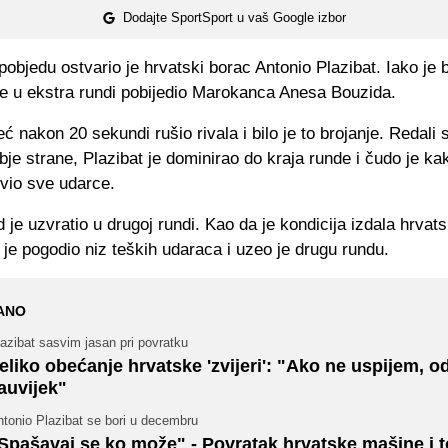
Dodajte SportSport u vaš Google izbor
objedu ostvario je hrvatski borac Antonio Plazibat. Iako je b
je u ekstra rundi pobijedio Marokanca Anesa Bouzida.
već nakon 20 sekundi rušio rivala i bilo je to brojanje. Redali 
bje strane, Plazibat je dominirao do kraja runde i čudo je ka
ivio sve udarce.
 je uzvratio u drugoj rundi. Kao da je kondicija izdala hrvat
e pogodio niz teških udaraca i uzeo je drugu rundu.
ANO
azibat sasvim jasan pri povratku
eliko obećanje hrvatske 'zvijeri': "Ako ne uspijem, o
auvijek"
tonio Plazibat se bori u decembru
Spašavaj se ko može" - Povratak hrvatske mašine i t