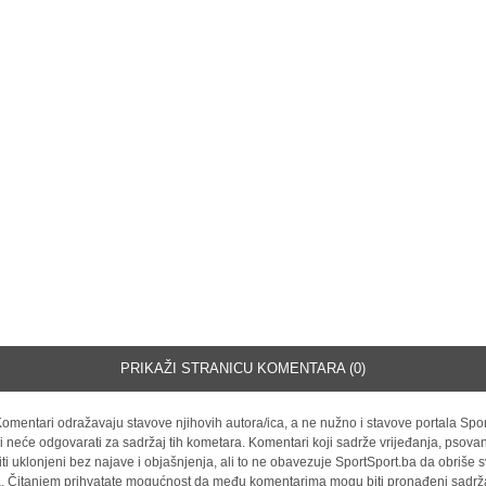
PRIKAŽI STRANICU KOMENTARA (0)
omentari odražavaju stavove njihovih autora/ica, a ne nužno i stavove portala Spor
i neće odgovarati za sadržaj tih kometara. Komentari koji sadrže vrijeđanja, psovan
iti uklonjeni bez najave i objašnjenja, ali to ne obavezuje SportSport.ba da obriše
la. Čitanjem prihvatate mogućnost da među komentarima mogu biti pronađeni sadrža