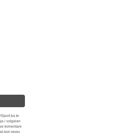
tSport.ba te
ja i vulgaran
 sve komentare
ji koji mogu