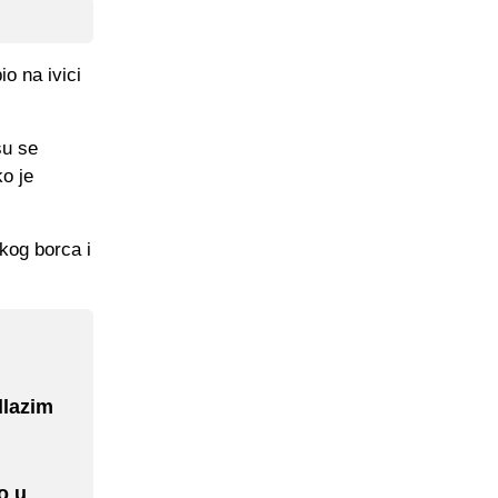
io na ivici
su se
ko je
skog borca i
dlazim
o u