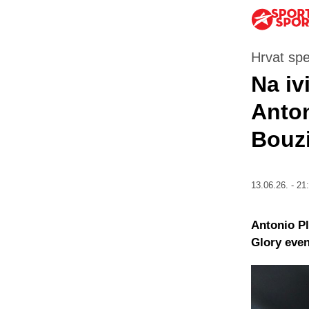
Hrvat sp
Na iv
Anton
Bouz
13.06.26. - 21
Antonio Pl
Glory eve