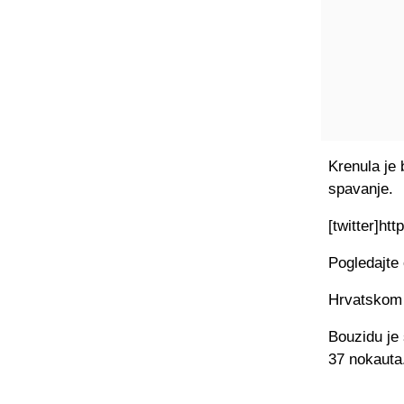
Krenula je 
spavanje.
[twitter]ht
Pogledajte
Hrvatskom b
Bouzidu je 
37 nokauta