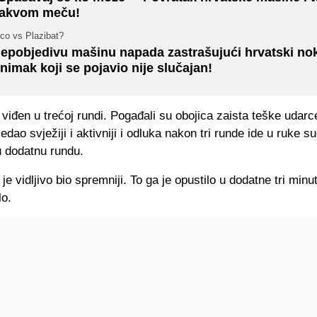
akvom meču!
co vs Plazibat?
epobjedivu mašinu napada zastrašujući hrvatski nok
nimak koji se pojavio nije slučajan!
e viđen u trećoj rundi. Pogađali su obojica zaista teške udarc
dao svježiji i aktivniji i odluka nakon tri runde ide u ruke sud
u dodatnu rundu.
e vidljivo bio spremniji. To ga je opustilo u dodatne tri minu
lo.