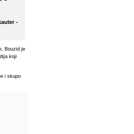
auter -
e, Bouzid je
ija koji
te i skupo