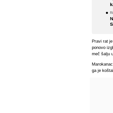
k
Ri
N
S
Pravi rat j
ponovo izgle
meč šalju 
Marokanac j
ga je košta