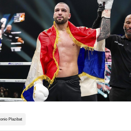
y
onio Plazibat