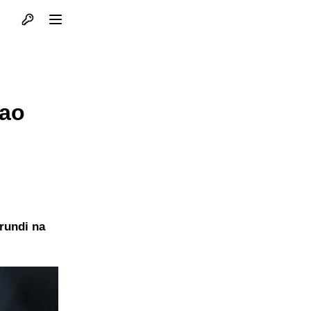
Otvori profil
Otvori meni
rao
rundi na