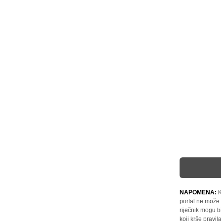
NAPOMENA:
K
portal ne može 
riječnik mogu b
koji krše pravi