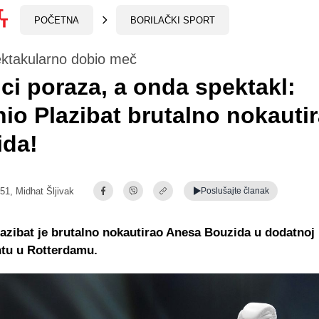
POČETNA
BORILAČKI SPORT
ektakularno dobio meč
ici poraza, a onda spektakl:
io Plazibat brutalno nokauti
ida!
:51,
Midhat Šljivak
Poslušajte
članak
azibat je brutalno nokautirao Anesa Bouzida u dodatnoj 
ntu u Rotterdamu.