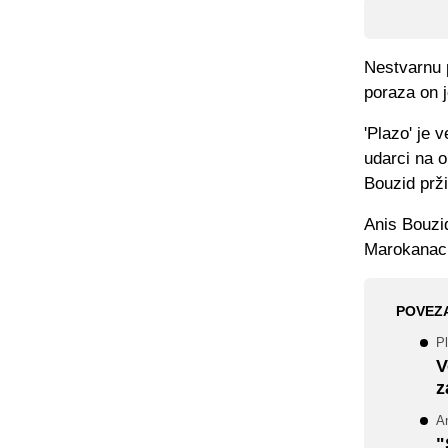
Nestvarnu p
poraza on 
'Plazo' je 
udarci na o
Bouzid prž
Anis Bouzid
Marokanac j
POVEZ
Pl
V
z
An
"