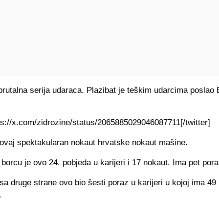
brutalna serija udaraca. Plazibat je teškim udarcima poslao
tps://x.com/zidrozine/status/2065885029046087711[/twitter]
 ovaj spektakularan nokaut hrvatske nokaut mašine.
orcu je ovo 24. pobjeda u karijeri i 17 nokaut. Ima pet pora
sa druge strane ovo bio šesti poraz u karijeri u kojoj ima 49
.