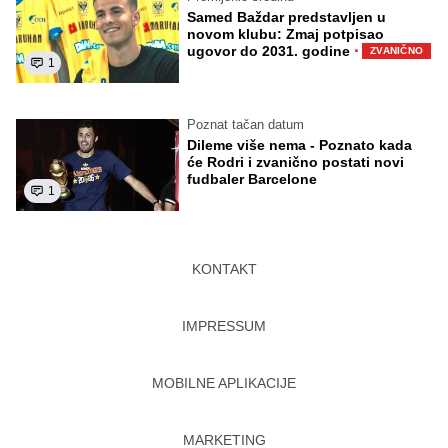
Samed Baždar predstavljen u
novom klubu: Zmaj potpisao
·
ugovor do 2031. godine
ZVANIČNO
1
Poznat tačan datum
Dileme više nema - Poznato kada
će Rodri i zvanično postati novi
fudbaler Barcelone
1
KONTAKT
IMPRESSUM
MOBILNE APLIKACIJE
MARKETING