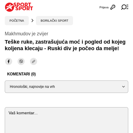
Prijava
Otvori profi
Ot
POČETNA
BORILAČKI SPORT
Makhmudov je zvijer
Teške ruke, zastrašujuća moć i pogled od kojeg
koljena klecaju - Ruski div je počeo da melje!
KOMENTARI (0)
Sortiraj
Komentar