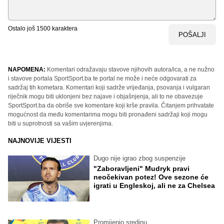
Ostalo još
1500
karaktera
POŠALJI
NAPOMENA:
Komentari odražavaju stavove njihovih autora/ica, a ne nužno
i stavove portala SportSport.ba te portal ne može i neće odgovarati za
sadržaj tih kometara. Komentari koji sadrže vrijeđanja, psovanja i vulgaran
riječnik mogu biti uklonjeni bez najave i objašnjenja, ali to ne obavezuje
SportSport.ba da obriše sve komentare koji krše pravila. Čitanjem prihvatate
mogućnost da među komentarima mogu biti pronađeni sadržaji koji mogu
biti u suprotnosti sa vašim uvjerenjima.
NAJNOVIJE VIJESTI
Dugo nije igrao zbog suspenzije
"Zaboravljeni" Mudryk pravi
neočekivan potez! Ove sezone će
igrati u Engleskoj, ali ne za Chelsea
Promijenio sredinu