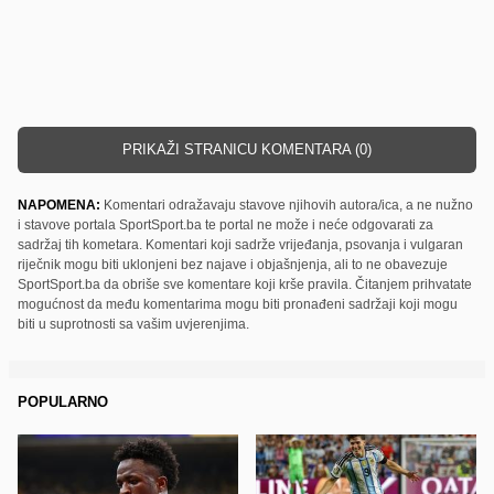
PRIKAŽI STRANICU KOMENTARA (0)
NAPOMENA:
Komentari odražavaju stavove njihovih autora/ica, a ne nužno
i stavove portala SportSport.ba te portal ne može i neće odgovarati za
sadržaj tih kometara. Komentari koji sadrže vrijeđanja, psovanja i vulgaran
riječnik mogu biti uklonjeni bez najave i objašnjenja, ali to ne obavezuje
SportSport.ba da obriše sve komentare koji krše pravila. Čitanjem prihvatate
mogućnost da među komentarima mogu biti pronađeni sadržaji koji mogu
biti u suprotnosti sa vašim uvjerenjima.
POPULARNO