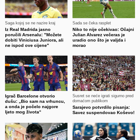
Saga kojoj se ne nazire kraj
Sada se čeka rasplet
Iz Real Madrida jasno
Niko to nije očekivao: Očajni
poručili Arsenalu: "Možete
Julian Alvarez večeras je
dobiti Viniciusa Juniora, ali
uradio ono što je valjda i
ne ispod ove cijene"
morao
Igrač Barcelone otvorio
Susret se neće igrati sigurno pred
domaćom publikom
dušu: „Bio sam na vrhuncu,
a onda je počelo najgore
Sarajevo potvrdilo pisanja:
ljeto mog života“
Savez suspendovao Koševo!