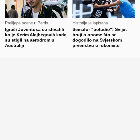
Prelijepe scene u Perthu
Historija je ispisana
Igrači Juventusa su shvatili
Semafor "poludio": Svijet
ko je Kerim Alajbegović kada
bruji o onome što se
su stigli na aerodrom u
dogodilo na Svjetskom
Australiji
prvenstvu u rukometu