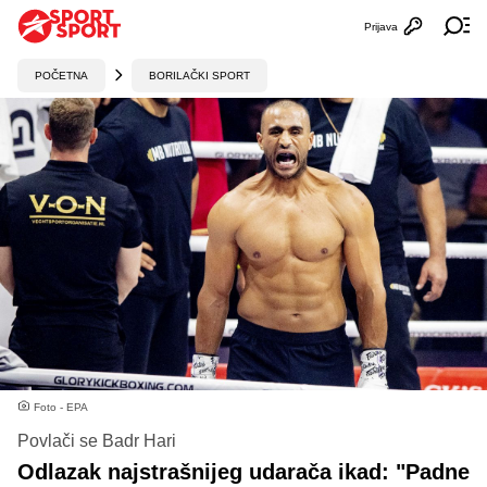
Prijava
Otvori profi
Ot
POČETNA
BORILAČKI SPORT
Foto - EPA
Povlači se Badr Hari
Odlazak najstrašnijeg udarača ikad: "Padne