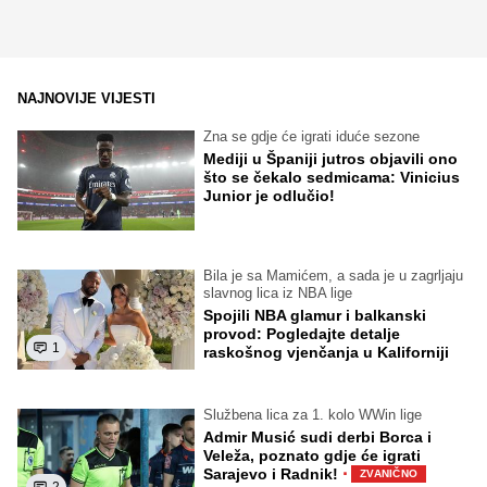
NAJNOVIJE VIJESTI
Zna se gdje će igrati iduće sezone
Mediji u Španiji jutros objavili ono
što se čekalo sedmicama: Vinicius
Junior je odlučio!
Bila je sa Mamićem, a sada je u zagrljaju
slavnog lica iz NBA lige
Spojili NBA glamur i balkanski
provod: Pogledajte detalje
1
raskošnog vjenčanja u Kaliforniji
Službena lica za 1. kolo WWin lige
Admir Musić sudi derbi Borca i
Veleža, poznato gdje će igrati
·
Sarajevo i Radnik!
ZVANIČNO
2