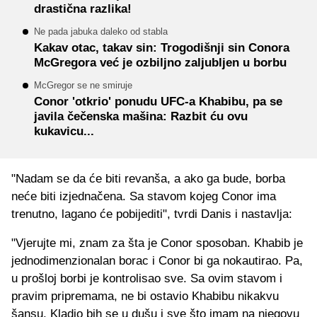
drastična razlika!
Ne pada jabuka daleko od stabla
Kakav otac, takav sin: Trogodišnji sin Conora
McGregora već je ozbiljno zaljubljen u borbu
McGregor se ne smiruje
Conor 'otkrio' ponudu UFC-a Khabibu, pa se
javila čečenska mašina: Razbit ću ovu
kukavicu...
"Nadam se da će biti revanša, a ako ga bude, borba
neće biti izjednačena. Sa stavom kojeg Conor ima
trenutno, lagano će pobijediti", tvrdi Danis i nastavlja:
"Vjerujte mi, znam za šta je Conor sposoban. Khabib je
jednodimenzionalan borac i Conor bi ga nokautirao. Pa,
u prošloj borbi je kontrolisao sve. Sa ovim stavom i
pravim pripremama, ne bi ostavio Khabibu nikakvu
šansu. Kladio bih se u dušu i sve što imam na njegovu