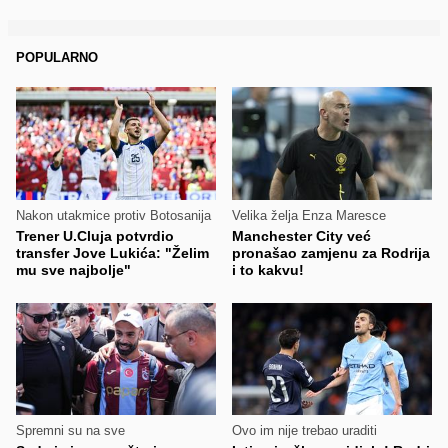
POPULARNO
Nakon utakmice protiv Botosanija
Velika želja Enza Maresce
Trener U.Cluja potvrdio
Manchester City već
transfer Jove Lukića: "Želim
pronašao zamjenu za Rodrija
mu sve najbolje"
i to kakvu!
Spremni su na sve
Ovo im nije trebao uraditi