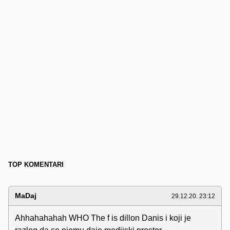
TOP KOMENTARI
MaDaj
29.12.20. 23:12
Ahhahahahah WHO The f is dillon Danis i koji je