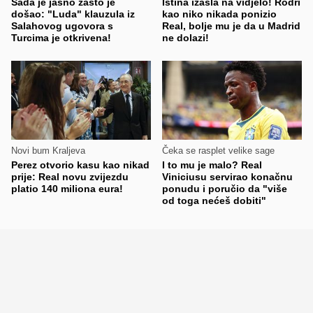
Sada je jasno zašto je
Istina izašla na vidjelo! Rodri
došao: "Luda" klauzula iz
kao niko nikada ponizio
Salahovog ugovora s
Real, bolje mu je da u Madrid
Turcima je otkrivena!
ne dolazi!
Novi bum Kraljeva
Čeka se rasplet velike sage
Perez otvorio kasu kao nikad
I to mu je malo? Real
prije: Real novu zvijezdu
Viniciusu servirao konačnu
platio 140 miliona eura!
ponudu i poručio da "više
od toga nećeš dobiti"