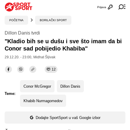
Prijava
Otvori profi
Ot
POČETNA
BORILAČKI SPORT
Dillon Danis tvrdi
"Kladio bih se u dušu i sve što imam da bi
Conor sad pobijedio Khabiba"
29.12.20. - 23:00,
Midhat Šljivak
12
Conor McGregor
Dillon Danis
Teme:
Khabib Nurmagomedov
Dodajte SportSport u vaš Google izbor