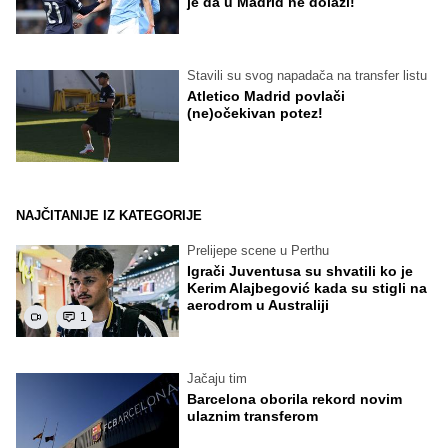
je da u Madrid ne dolazi!
Stavili su svog napadača na transfer listu
Atletico Madrid povlači
(ne)očekivan potez!
NAJČITANIJE IZ KATEGORIJE
Prelijepe scene u Perthu
Igrači Juventusa su shvatili ko je
Kerim Alajbegović kada su stigli na
aerodrom u Australiji
1
Jačaju tim
Barcelona oborila rekord novim
ulaznim transferom