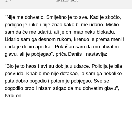
7
29.12.20. 16:50
"Nije me dohvatio. Smiješno je to sve. Kad je skočio,
podigao je ruke i nije znao kako bi me udario. Mislio
sam da će me udariti, ali je on imao neku blokadu.
Udario sam ga desnom rukom, krenuo je prema meni i
onda je dobio aperkat. Pokušao sam da mu uhvatim
glavu, ali je pobjegao", priča Daniis i nastavlja:
"Bio je to haos i svi su dobijalu udarce. Policija je bila
posvuda. Khabib me nije dotakao, ja sam ga nekoliko
puta dobro pogodio i potom je pobjegao. Sve se
dogodilo brzo i nisam stigao da mu dohvatim glavu",
tvrdi on.