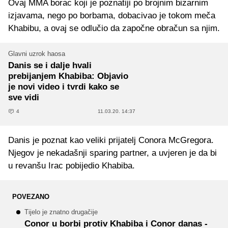
Ovaj MMA borac koji je poznatiji po brojnim bizarnim
izjavama, nego po borbama, dobacivao je tokom meča
Khabibu, a ovaj se odlučio da započne obračun sa njim.
Glavni uzrok haosa
Danis se i dalje hvali
prebijanjem Khabiba: Objavio
je novi video i tvrdi kako se
sve vidi
4
11.03.20. 14:37
Danis je poznat kao veliki prijatelj Conora McGregora.
Njegov je nekadašnji sparing partner, a uvjeren je da bi
u revanšu Irac pobijedio Khabiba.
POVEZANO
Tijelo je znatno drugačije
Conor u borbi protiv Khabiba i Conor danas -