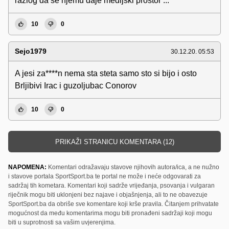
razlog da se njemu daje medijski prostor ...
10
0
Sejo1979
30.12.20. 05:53
A jesi za****n nema sta steta samo sto si bijo i osto
Brljibivi Irac i guzoljubac Conorov
10
0
PRIKAŽI STRANICU KOMENTARA (12)
NAPOMENA:
Komentari odražavaju stavove njihovih autora/ica, a ne nužno
i stavove portala SportSport.ba te portal ne može i neće odgovarati za
sadržaj tih kometara. Komentari koji sadrže vrijeđanja, psovanja i vulgaran
riječnik mogu biti uklonjeni bez najave i objašnjenja, ali to ne obavezuje
SportSport.ba da obriše sve komentare koji krše pravila. Čitanjem prihvatate
mogućnost da među komentarima mogu biti pronađeni sadržaji koji mogu
biti u suprotnosti sa vašim uvjerenjima.