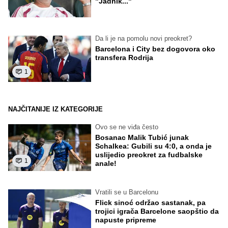
"Jadnik..."
Da li je na pomolu novi preokret?
Barcelona i City bez dogovora oko
transfera Rodrija
1
NAJČITANIJE IZ KATEGORIJE
Ovo se ne viđa često
Bosanac Malik Tubić junak
Schalkea: Gubili su 4:0, a onda je
uslijedio preokret za fudbalske
1
anale!
Vratili se u Barcelonu
Flick sinoć održao sastanak, pa
trojici igrača Barcelone saopštio da
napuste pripreme