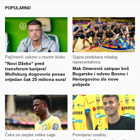
POPULARNO
Pejčinović uskoro u novom klubu
Sjajna predstava mladog
reprezentativca
"Novi Džeko" pred
Mak Omerović zatrpao koš
transferom karijere!
Bugarske i odveo Bosnu i
Wolfsburg dogovorio posao
Hercegovinu do nove
vrijedan čak 25 miliona eura!
pobjede
Čeka se rasplet velike sage
Promijenio sredinu