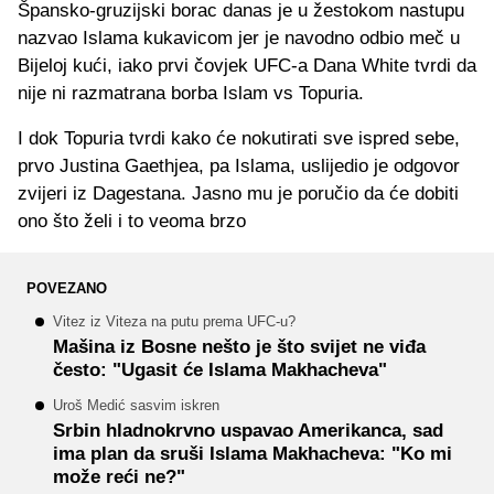
Špansko-gruzijski borac danas je u žestokom nastupu
nazvao Islama kukavicom jer je navodno odbio meč u
Bijeloj kući, iako prvi čovjek UFC-a Dana White tvrdi da
nije ni razmatrana borba Islam vs Topuria.
I dok Topuria tvrdi kako će nokutirati sve ispred sebe,
prvo Justina Gaethjea, pa Islama, uslijedio je odgovor
zvijeri iz Dagestana. Jasno mu je poručio da će dobiti
ono što želi i to veoma brzo
POVEZANO
Vitez iz Viteza na putu prema UFC-u?
Mašina iz Bosne nešto je što svijet ne viđa
često: "Ugasit će Islama Makhacheva"
Uroš Medić sasvim iskren
Srbin hladnokrvno uspavao Amerikanca, sad
ima plan da sruši Islama Makhacheva: "Ko mi
može reći ne?"