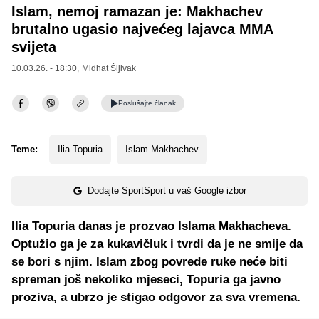
Islam, nemoj ramazan je: Makhachev
brutalno ugasio najvećeg lajavca MMA
svijeta
10.03.26. - 18:30,
Midhat Šljivak
Poslušajte
članak
Teme:
Ilia Topuria
Islam Makhachev
Dodajte SportSport u vaš Google izbor
Ilia Topuria danas je prozvao Islama Makhacheva.
Optužio ga je za kukavičluk i tvrdi da je ne smije da
se bori s njim. Islam zbog povrede ruke neće biti
spreman još nekoliko mjeseci, Topuria ga javno
proziva, a ubrzo je stigao odgovor za sva vremena.