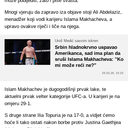
može pobijediti, zato i piše svašta."
Mnogi vjeruju da zapravo iza objave stoji Ali Abdelaziz,
menadžer koji vodi karijeru Islama Makhacheva, a
upravo ovakve riječi i liče na njega.
Uroš Medić sasvim iskren
Srbin hladnokrvno uspavao
Amerikanca, sad ima plan da
sruši Islama Makhacheva: "Ko
mi može reći ne?"
25.02.26. 15:15
Islam Makhachev je dugogodišnji prvak lake, te
aktuelni prvak velter kategorije UFC-a. U karijeri je na
omjeru 29-1.
S druge strane Ilia Topuria je na 17-0, a vidjet ćemo
hoće li tako ostati nakon borbe protiv Justina Gaethjea