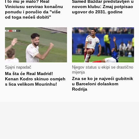
I to mu je malo? Real
Samed Baždar predstavljen u
Viniciusu servirao konačnu
novom klubu: Zmaj potpisao
ponudu i poručio da "više
ugovor do 2031. godine
od toga nećeš dobiti"
Sjajni napadač
Njegov status u ekipi se drastično
mijenja
Ma šta će Real Madrid!
Zna se ko je najveći gubitnik
Kenan Kodro skinuo osmjeh
u Barceloni dolaskom
s lica velikom Mourinhu!
Rodrija