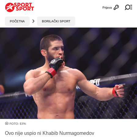
Prijava
Otvori profi
Ot
POČETNA
BORILAČKI SPORT
FOTO: EPA
Ovo nije uspio ni Khabib Nurmagomedov