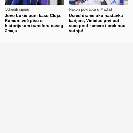
Odredili cijenu
Nakon povratka u Madrid
Jovo Lukić puni kasu Cluja,
Usred drame oko nastavka
Rumuni već pišu o
karijere, Vinicius prvi put
historijskom transferu našeg
stao pred kamere i prekinuo
Zmaja
šutnju!