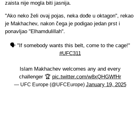
zaista nije mogla biti jasnija.
"Ako neko želi ovaj pojas, neka dođe u oktagon", rekao
je Makhachev, nakon čega je podigao jedan prst i
ponavljao "Elhamdulillah".
🗣️ "If somebody wants this belt, come to the cage!"
#UFC311
Islam Makhachev welcomes any and every
challenger 🏆
pic.twitter.com/w8xQHGWfHr
January 19, 2025
— UFC Europe (@UFCEurope)