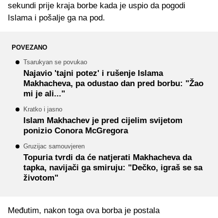
sekundi prije kraja borbe kada je uspio da pogodi
Islama i pošalje ga na pod.
POVEZANO
Tsarukyan se povukao
Najavio 'tajni potez' i rušenje Islama
Makhacheva, pa odustao dan pred borbu: "Žao
mi je ali..."
Kratko i jasno
Islam Makhachev je pred cijelim svijetom
ponizio Conora McGregora
Gruzijac samouvjeren
Topuria tvrdi da će natjerati Makhacheva da
tapka, navijači ga smiruju: "Dečko, igraš se sa
životom"
Međutim, nakon toga ova borba je postala