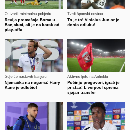
Ostvarili minimalnu pobjedu
Tvrdi španski novinar
Revija promašaja Borca u
To je to! Vinicius Junior je
Banjaluci, ali je na korak od
donio odluku!
play-offa
Gdje će nastaviti karijeru
Aktivno ljeto na Anfieldu
Njemačka na nogama: Harry
Počinju pregovori, igrač je
Kane je odlučio!
pristao: Liverpool sprema
sjajan transfer