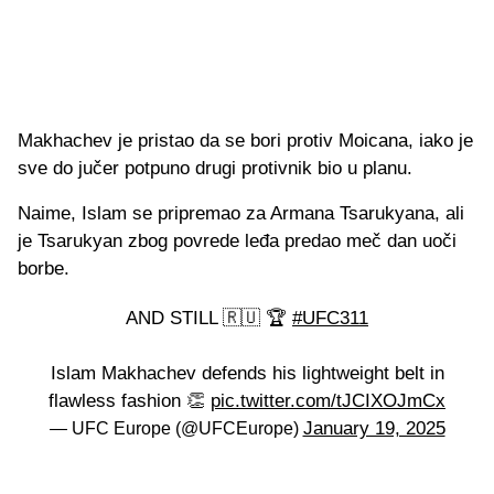
Makhachev je pristao da se bori protiv Moicana, iako je
sve do jučer potpuno drugi protivnik bio u planu.
Naime, Islam se pripremao za Armana Tsarukyana, ali
je Tsarukyan zbog povrede leđa predao meč dan uoči
borbe.
AND STILL 🇷🇺 🏆
#UFC311
Islam Makhachev defends his lightweight belt in
flawless fashion 👏
pic.twitter.com/tJCIXOJmCx
January 19, 2025
— UFC Europe (@UFCEurope)