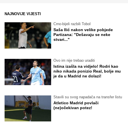
NAJNOVIJE VIJESTI
Crno-bijeli razbili Tobol
Saša Ilić nakon velike pobjede
Partizana: "Dešavaju se neke
stvari..."
Ovo im nije trebao uraditi
Istina izašla na vidjelo! Rodri kao
niko nikada ponizio Real, bolje mu
je da u Madrid ne dolazi!
Stavili su svog napadača na transfer listu
Atletico Madrid povlači
(ne)očekivan potez!