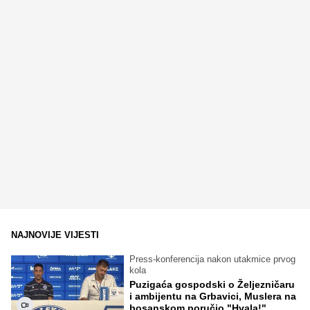
NAJNOVIJE VIJESTI
Press-konferencija nakon utakmice prvog
kola
Puzigaća gospodski o Željezničaru
i ambijentu na Grbavici, Muslera na
bosanskom poručio "Hvala!"