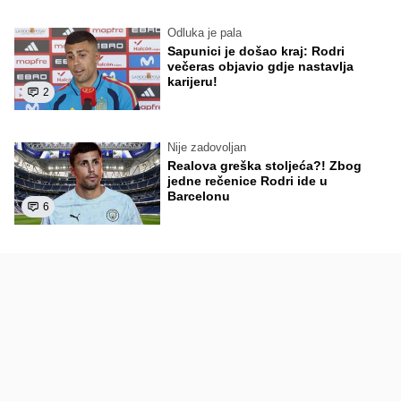
Odluka je pala
Sapunici je došao kraj: Rodri
večeras objavio gdje nastavlja
karijeru!
2
Nije zadovoljan
Realova greška stoljeća?! Zbog
jedne rečenice Rodri ide u
Barcelonu
6