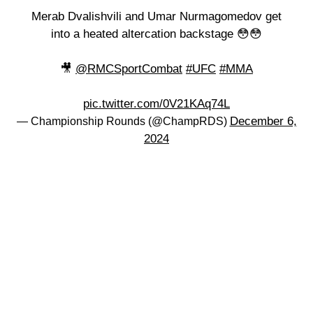
Merab Dvalishvili and Umar Nurmagomedov get
into a heated altercation backstage 😳😳
🎥
@RMCSportCombat
#UFC
#MMA
pic.twitter.com/0V21KAq74L
December 6,
— Championship Rounds (@ChampRDS)
2024