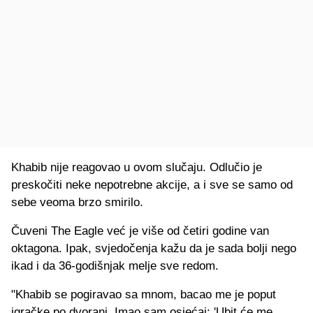
Khabib nije reagovao u ovom slučaju. Odlučio je
preskočiti neke nepotrebne akcije, a i sve se samo od
sebe veoma brzo smirilo.
Čuveni The Eagle već je više od četiri godine van
oktagona. Ipak, svjedočenja kažu da je sada bolji nego
ikad i da 36-godišnjak melje sve redom.
"Khabib se pogiravao sa mnom, bacao me je poput
igračke po dvorani. Imao sam osjećaj: 'Ubit će me