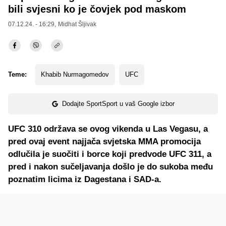
bili svjesni ko je čovjek pod maskom
07.12.24. - 16:29,
Midhat Šljivak
Teme:
Khabib Nurmagomedov
UFC
Dodajte SportSport u vaš Google izbor
UFC 310 održava se ovog vikenda u Las Vegasu, a
pred ovaj event najjača svjetska MMA promocija
odlučila je suočiti i borce koji predvode UFC 311, a
pred i nakon sučeljavanja došlo je do sukoba među
poznatim licima iz Dagestana i SAD-a.