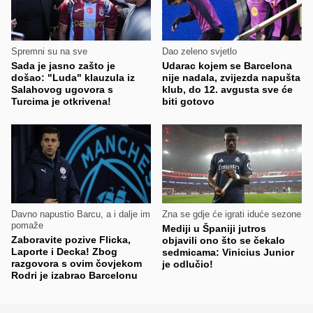
Spremni su na sve
Dao zeleno svjetlo
Sada je jasno zašto je
Udarac kojem se Barcelona
došao: "Luda" klauzula iz
nije nadala, zvijezda napušta
Salahovog ugovora s
klub, do 12. avgusta sve će
Turcima je otkrivena!
biti gotovo
Davno napustio Barcu, a i dalje im
Zna se gdje će igrati iduće sezone
pomaže
Mediji u Španiji jutros
Zaboravite pozive Flicka,
objavili ono što se čekalo
Laporte i Decka! Zbog
sedmicama: Vinicius Junior
razgovora s ovim čovjekom
je odlučio!
Rodri je izabrao Barcelonu