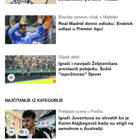
Brazilac ponovo višak u Madridu
Real Madrid donio odluku: Endrick
odlazi u Premier ligu!
Slijedi derbi
Igrači i navijači Željezničara
proslavili pobjedu, Šošić
"ispoštovao" Sjever
NAJČITANIJE IZ KATEGORIJE
Prelijepe scene u Perthu
Igrači Juventusa su shvatili ko je
Kerim Alajbegović kada su stigli na
aerodrom u Australiji
1