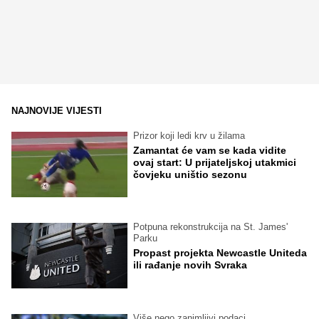
NAJNOVIJE VIJESTI
Prizor koji ledi krv u žilama
Zamantat će vam se kada vidite
ovaj start: U prijateljskoj utakmici
čovjeku uništio sezonu
Potpuna rekonstrukcija na St. James'
Parku
Propast projekta Newcastle Uniteda
ili rađanje novih Svraka
Više nego zanimljivi podaci