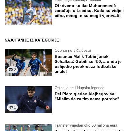
Otkriveno koliko Muharemović
zarađuje u Leedsu: Kada su vidjeli
cifru, mnogi nisu mogli vjerovati!
NAJČITANIJE IZ KATEGORIJE
Ovo se ne viđa često
Bosanac Malik Tubić junak
Schalkea: Gubili su 4:0, a onda je
uslijedio preokret za fudbalske
2
anale!
Oglasila se i klupska legenda
Del Piero gledao Alajbegovića:
"Mislim da za tim nema potrebe"
1
Transfer vrijedan oko 50 miliona eura