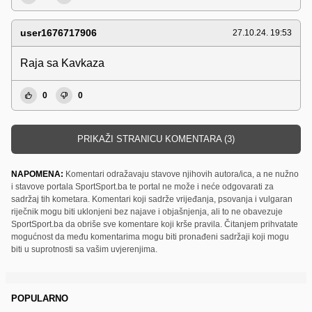
user1676717906
27.10.24. 19:53
Raja sa Kavkaza
0
0
PRIKAŽI STRANICU KOMENTARA (3)
NAPOMENA:
Komentari odražavaju stavove njihovih autora/ica, a ne nužno
i stavove portala SportSport.ba te portal ne može i neće odgovarati za
sadržaj tih kometara. Komentari koji sadrže vrijeđanja, psovanja i vulgaran
riječnik mogu biti uklonjeni bez najave i objašnjenja, ali to ne obavezuje
SportSport.ba da obriše sve komentare koji krše pravila. Čitanjem prihvatate
mogućnost da među komentarima mogu biti pronađeni sadržaji koji mogu
biti u suprotnosti sa vašim uvjerenjima.
POPULARNO