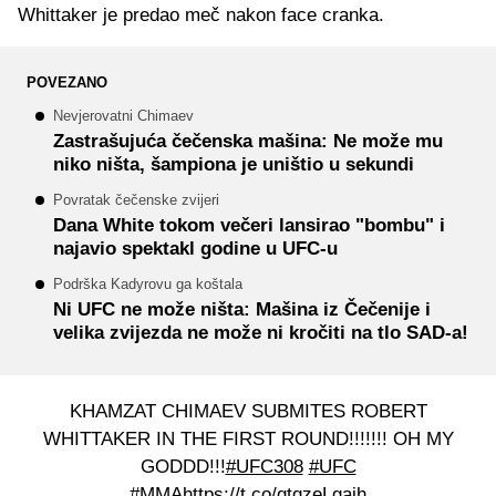
Whittaker je predao meč nakon face cranka.
POVEZANO
Nevjerovatni Chimaev
Zastrašujuća čečenska mašina: Ne može mu
niko ništa, šampiona je uništio u sekundi
Povratak čečenske zvijeri
Dana White tokom večeri lansirao "bombu" i
najavio spektakl godine u UFC-u
Podrška Kadyrovu ga koštala
Ni UFC ne može ništa: Mašina iz Čečenije i
velika zvijezda ne može ni kročiti na tlo SAD-a!
KHAMZAT CHIMAEV SUBMITES ROBERT
WHITTAKER IN THE FIRST ROUND!!!!!!! OH MY
GODDD!!!
#UFC308
#UFC
#MMA
https://t.co/qtqzeLgajh