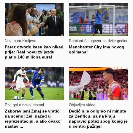
Novi bum Kraljeva
Potpisat će ugovor na dvije godine
Perez otvorio kasu kao nikad
Manchester City ima novog
prije: Real novu zvijezdu
golmana!
platio 140 miliona eura!
Prvi gol u novoj sezoni
Objavljen video
Zaboravljeni Zmaj se vratio
Dedić nije odigrao ni minute
na scenu: Želi nazad u
za Benficu, pa na kraju
reprezentaciju, a ako ovako
napravio potez zbog kojeg je
nastavi...
u centru pažnje!