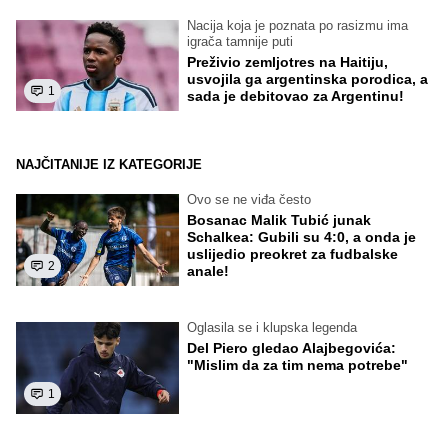
Nacija koja je poznata po rasizmu ima
igrača tamnije puti
Preživio zemljotres na Haitiju,
usvojila ga argentinska porodica, a
1
sada je debitovao za Argentinu!
NAJČITANIJE IZ KATEGORIJE
Ovo se ne viđa često
Bosanac Malik Tubić junak
Schalkea: Gubili su 4:0, a onda je
uslijedio preokret za fudbalske
2
anale!
Oglasila se i klupska legenda
Del Piero gledao Alajbegovića:
"Mislim da za tim nema potrebe"
1