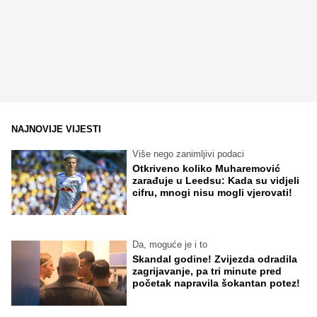
NAJNOVIJE VIJESTI
Više nego zanimljivi podaci
Otkriveno koliko Muharemović
zarađuje u Leedsu: Kada su vidjeli
cifru, mnogi nisu mogli vjerovati!
Da, moguće je i to
Skandal godine! Zvijezda odradila
zagrijavanje, pa tri minute pred
početak napravila šokantan potez!