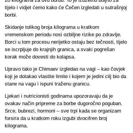
20 kilograma za ovu borbu. To je izuzetno boljno za
tijelo i vidjet ćemo kako će Čečen izgledati u sutrašnjoj
borbi.
Skidanje tolikog broja kilograma u kratkom
vremenskom periodu nosi ozbiljne rizike po zdravlje.
Borci u tom procesu nerijetko ostaju bez tečnosti, tijelo
se iscrpljuje do krajnjih granica, a svaki pogrešan
korak može dovesti do kolapsa.
Upravo tako je Chimaev izgledao na vagi – kao čovjek
koji je dotakao vlastite limite i kojem je jedini cilj bio da
stane na vagu i ispuni traženu granicu.
Ljekari i nutricionisti godinama upozoravaju da je
ovakav način pripreme za borbe dugoročno poguban.
Srce, bubrezi, hormoni – sve trpi kada se organizam
forsira da u kratkom roku izgubi dvocifren broj
kilograma.