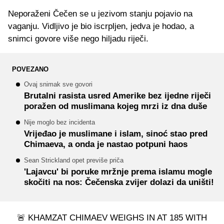
Neporaženi Čečen se u jezivom stanju pojavio na
vaganju. Vidljivo je bio iscrpljen, jedva je hodao, a
snimci govore više nego hiljadu riječi.
POVEZANO
Ovaj snimak sve govori
Brutalni rasista usred Amerike bez ijedne riječi
poražen od muslimana kojeg mrzi iz dna duše
Nije moglo bez incidenta
Vrijeđao je muslimane i islam, sinoć stao pred
Chimaeva, a onda je nastao potpuni haos
Sean Strickland opet previše priča
'Lajavcu' bi poruke mržnje prema islamu mogle
skočiti na nos: Čečenska zvijer dolazi da uništi!
🚨 KHAMZAT CHIMAEV WEIGHS IN AT 185 WITH