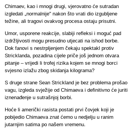
Chimaev, kao i mnogi drugi, vjerovatno će sutradan
izgledati „normalnije" nakon što vrati dio izgubljene
težine, ali tragovi ovakvog procesa ostaju prisutni.
Umor, usporene reakcije, slabiji refleksi i moguć pad
izdržljivosti mogu presudno utjecati na ishod borbe.
Dok fanovi s nestrpljenjem čekaju spektakl protiv
Stricklanda, pozadina cijele priče još jednom otvara
pitanje – vrijedi li trofej rizika kojem se mnogi borci
svjesno izlažu zbog skidanja kilograma?
S druge strane Sean Strickland je bez problema prošao
vagu, izgleda svježije od Chimaeva i definitivno će juriti
iznenađenje u sutrašnjoj borbi.
Hoće li američki rasista postati prvi čovjek koji je
pobijedio Chimaeva znat ćemo u nedjelju u ranim
jutarnjim satima po našem vremenu.