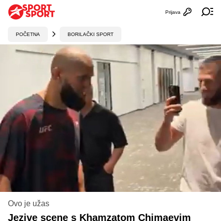
Prijava
Otvori profi
Ot
POČETNA
BORILAČKI SPORT
Ovo je užas
Jezive scene s Khamzatom Chimaevim