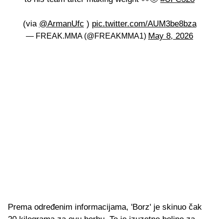
(via
@ArmanUfc
)
pic.twitter.com/AUM3be8bza
May 8, 2026
— FREAK.MMA (@FREAKMMA1)
Prema određenim informacijama, 'Borz' je skinuo čak