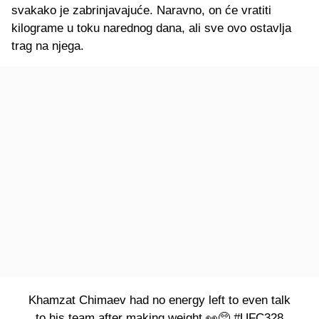
svakako je zabrinjavajuće. Naravno, on će vratiti
kilograme u toku narednog dana, ali sve ovo ostavlja
trag na njega.
Khamzat Chimaev had no energy left to even talk
to his team after making weight 👀🥺
#UFC328