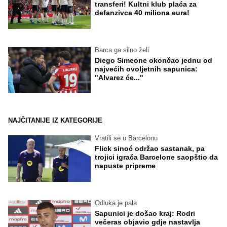
transferi! Kultni klub plaća za
defanzivca 40 miliona eura!
Barca ga silno želi
Diego Simeone okončao jednu od
najvećih ovoljetnih sapunica:
"Alvarez će..."
NAJČITANIJE IZ KATEGORIJE
Vratili se u Barcelonu
Flick sinoć održao sastanak, pa
trojici igrača Barcelone saopštio da
napuste pripreme
Odluka je pala
Sapunici je došao kraj: Rodri
večeras objavio gdje nastavlja