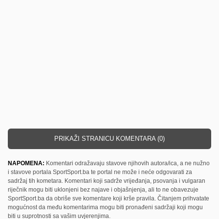
PRIKAŽI STRANICU KOMENTARA (0)
NAPOMENA:
Komentari odražavaju stavove njihovih autora/ica, a ne nužno
i stavove portala SportSport.ba te portal ne može i neće odgovarati za
sadržaj tih kometara. Komentari koji sadrže vrijeđanja, psovanja i vulgaran
riječnik mogu biti uklonjeni bez najave i objašnjenja, ali to ne obavezuje
SportSport.ba da obriše sve komentare koji krše pravila. Čitanjem prihvatate
mogućnost da među komentarima mogu biti pronađeni sadržaji koji mogu
biti u suprotnosti sa vašim uvjerenjima.