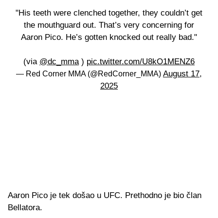
"His teeth were clenched together, they couldn’t get
the mouthguard out. That’s very concerning for
Aaron Pico. He’s gotten knocked out really bad."
(via
@dc_mma
)
pic.twitter.com/U8kO1MENZ6
August 17,
— Red Corner MMA (@RedCorner_MMA)
2025
Aaron Pico je tek došao u UFC. Prethodno je bio član
Bellatora.