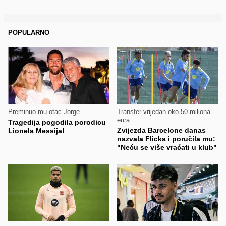
POPULARNO
Preminuo mu otac Jorge
Transfer vrijedan oko 50 miliona
eura
Tragedija pogodila porodicu
Zvijezda Barcelone danas
Lionela Messija!
nazvala Flicka i poručila mu:
"Neću se više vraćati u klub"