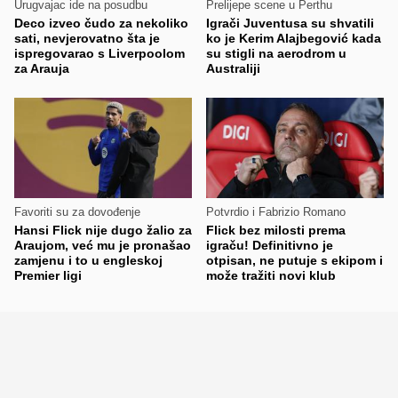
Urugvajac ide na posudbu
Prelijepe scene u Perthu
Deco izveo čudo za nekoliko
Igrači Juventusa su shvatili
sati, nevjerovatno šta je
ko je Kerim Alajbegović kada
ispregovarao s Liverpoolom
su stigli na aerodrom u
za Arauja
Australiji
Favoriti su za dovođenje
Potvrdio i Fabrizio Romano
Hansi Flick nije dugo žalio za
Flick bez milosti prema
Araujom, već mu je pronašao
igraču! Definitivno je
zamjenu i to u engleskoj
otpisan, ne putuje s ekipom i
Premier ligi
može tražiti novi klub