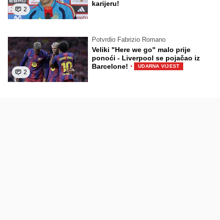
karijeru!
2
Potvrdio Fabrizio Romano
Veliki "Here we go" malo prije
ponoći - Liverpool se pojačao iz
·
Barcelone!
UDARNA VIJEST
2