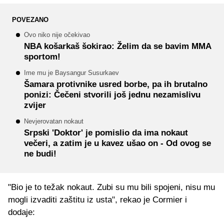
POVEZANO
Ovo niko nije očekivao
NBA košarkaš šokirao: Želim da se bavim MMA
sportom!
Ime mu je Baysangur Susurkaev
Šamara protivnike usred borbe, pa ih brutalno
ponizi: Čečeni stvorili još jednu nezamislivu
zvijer
Nevjerovatan nokaut
Srpski 'Doktor' je pomislio da ima nokaut
večeri, a zatim je u kavez ušao on - Od ovog se
ne budi!
"Bio je to težak nokaut. Zubi su mu bili spojeni, nisu mu
mogli izvaditi zaštitu iz usta", rekao je Cormier i
dodaje: