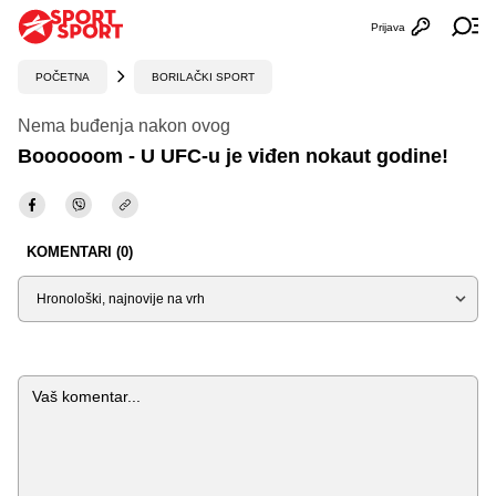
Prijava
Otvori profi
Ot
POČETNA
BORILAČKI SPORT
Nema buđenja nakon ovog
Boooooom - U UFC-u je viđen nokaut godine!
KOMENTARI (0)
Sortiraj
Komentar