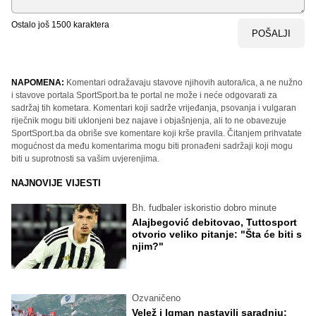
Ostalo još
1500
karaktera
POŠALJI
NAPOMENA:
Komentari odražavaju stavove njihovih autora/ica, a ne nužno
i stavove portala SportSport.ba te portal ne može i neće odgovarati za
sadržaj tih kometara. Komentari koji sadrže vrijeđanja, psovanja i vulgaran
riječnik mogu biti uklonjeni bez najave i objašnjenja, ali to ne obavezuje
SportSport.ba da obriše sve komentare koji krše pravila. Čitanjem prihvatate
mogućnost da među komentarima mogu biti pronađeni sadržaji koji mogu
biti u suprotnosti sa vašim uvjerenjima.
NAJNOVIJE VIJESTI
Bh. fudbaler iskoristio dobro minute
Alajbegović debitovao, Tuttosport
otvorio veliko pitanje: "Šta će biti s
njim?"
Ozvaničeno
Velež i Igman nastavili saradnju: