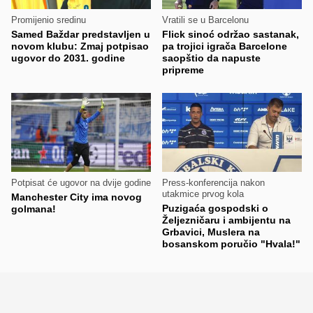
Promijenio sredinu
Vratili se u Barcelonu
Samed Baždar predstavljen u
Flick sinoć održao sastanak,
novom klubu: Zmaj potpisao
pa trojici igrača Barcelone
ugovor do 2031. godine
saopštio da napuste
pripreme
Potpisat će ugovor na dvije godine
Press-konferencija nakon
utakmice prvog kola
Manchester City ima novog
Puzigaća gospodski o
golmana!
Željezničaru i ambijentu na
Grbavici, Muslera na
bosanskom poručio "Hvala!"