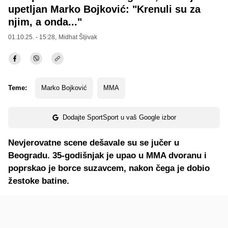
upetljan Marko Bojković: "Krenuli su za
njim, a onda..."
01.10.25. - 15:28,
Midhat Šljivak
Teme:
Marko Bojković
MMA
Dodajte SportSport u vaš Google izbor
Nevjerovatne scene dešavale su se jučer u
Beogradu. 35-godišnjak je upao u MMA dvoranu i
poprskao je borce suzavcem, nakon čega je dobio
žestoke batine.