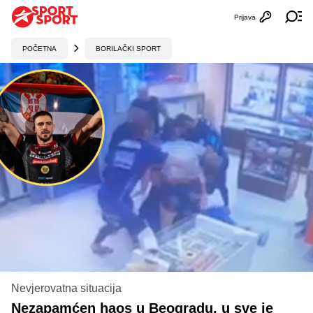
Prijava
Otvori profi
Ot
POČETNA
BORILAČKI SPORT
Nevjerovatna situacija
Nezapamćen haos u Beogradu, u sve je