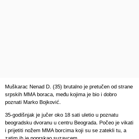
Muškarac Nenad D. (35) brutalno je pretučen od strane
srpskih MMA boraca, među kojima je bio i dobro
poznati Marko Bojković.
35-godišnjak je jučer oko 18 sati uletio u poznatu
beogradsku dvoranu u centru Beograda. Počeo je vikati
i prijetiti nožem MMA borcima koji su se zatekli tu, a
zatim ih je poprskao suzavcem.