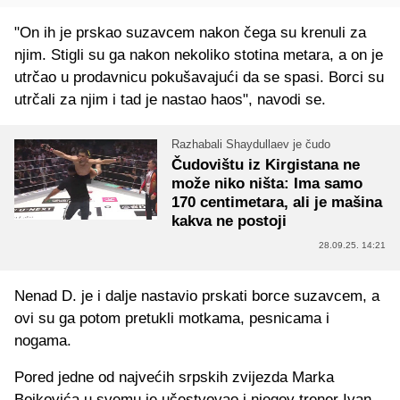
"On ih je prskao suzavcem nakon čega su krenuli za
njim. Stigli su ga nakon nekoliko stotina metara, a on je
utrčao u prodavnicu pokušavajući da se spasi. Borci su
utrčali za njim i tad je nastao haos", navodi se.
Razhabali Shaydullaev je čudo
Čudovištu iz Kirgistana ne
može niko ništa: Ima samo
170 centimetara, ali je mašina
kakva ne postoji
28.09.25. 14:21
Nenad D. je i dalje nastavio prskati borce suzavcem, a
ovi su ga potom pretukli motkama, pesnicama i
nogama.
Pored jedne od najvećih srpskih zvijezda Marka
Bojkovića u svemu je učestvovao i njegov trener Ivan