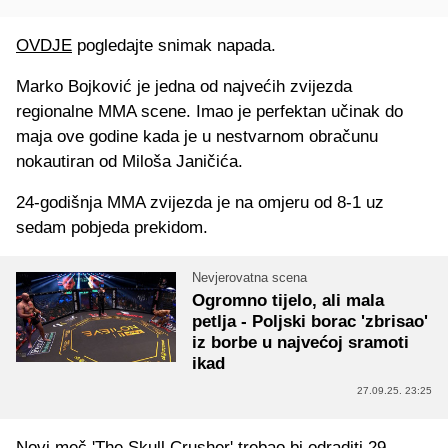
OVDJE
pogledajte snimak napada.
Marko Bojković je jedna od najvećih zvijezda
regionalne MMA scene. Imao je perfektan učinak do
maja ove godine kada je u nestvarnom obračunu
nokautiran od Miloša Janičića.
24-godišnja MMA zvijezda je na omjeru od 8-1 uz
sedam pobjeda prekidom.
Nevjerovatna scena
Ogromno tijelo, ali mala
petlja - Poljski borac 'zbrisao'
iz borbe u najvećoj sramoti
ikad
27.09.25. 23:25
Novi meč 'The Skull Crusher' trebao bi odraditi 29.