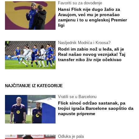
Favoriti su za dovođenje
Hansi Flick nije dugo žalio za
Araujom, već mu je pronašao
zamjenu i to u engleskoj Premier
ligi
Nasljednik Modrića i Kroosa?
Rodri im zabio nož u leđa, ali je
Real našao novog veznjaka! Taj
transfer niko živ nije očekivao
NAJČITANIJE IZ KATEGORIJE
Vratili se u Barcelonu
Flick sinoć održao sastanak, pa
trojici igrača Barcelone saopštio da
napuste pripreme
Odluka je pala