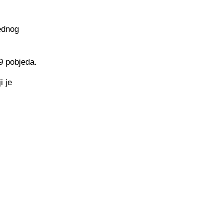
ednog
19 pobjeda.
i je