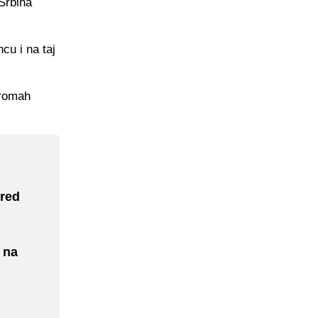
Srbina
cu i na taj
Kromah
pred
 na