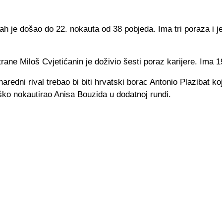
h je došao do 22. nokauta od 38 pobjeda. Ima tri poraza i j
rane Miloš Cvjetićanin je doživio šesti poraz karijere. Ima 
redni rival trebao bi biti hrvatski borac Antonio Plazibat koj
ško nokautirao Anisa Bouzida u dodatnoj rundi.