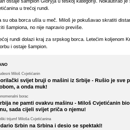
 ostaje šampion Gloryja u teškoj kategoriji. Nokautirao je 
tićanina u trećoj rundi.
a su oba borca ušla u meč. Miloš je pokušavao skratiti distan
iti šampiona, no nije napravio previše.
rećoj rundi dolazi kraj za srpskog borca. Letećim koljenom 
orbu i ostaje šampion.
ANO
desni Miloš Cvjetićanin
orilački svijet bruji o mašini iz Srbije - Rušio je sve 
obom, a onda muk!
enomenalni borac
rbija ne pamti ovakvu mašinu - Miloš Cvjetićanin bio
nu, sada cijeli svijet priča o njemu!
liki trijumf Miloša Cvjetićanina
dario Srbin na Srbina i desio se spektakl!