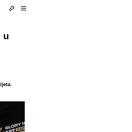
Otvori profil
Otvori meni
 u
ijeta.