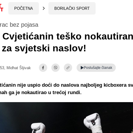
POČETNA
BORILAČKI SPORT
rac bez pojasa
 Cvjetićanin teško nokautiran
 za svjetski naslov!
:53,
Midhat Šljivak
Poslušajte
članak
tićanin nije uspio doći do naslova najboljeg kicboxera sv
h ga je nokautirao u trećoj rundi.