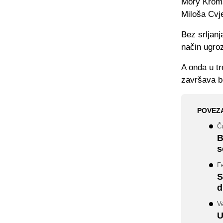
Mory Kromah
Miloša Cvje
Bez srljanj
način ugroz
A onda u t
završava b
POVEZ
Ču
B
s
F
S
d
Ve
U