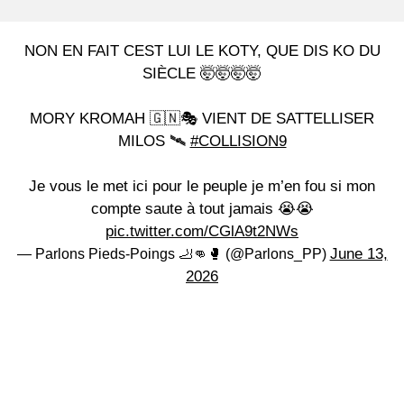
NON EN FAIT CEST LUI LE KOTY, QUE DIS KO DU
SIÈCLE 🤯🤯🤯🤯
MORY KROMAH 🇬🇳🎭 VIENT DE SATTELLISER
MILOS 🛰️
#COLLISION9
Je vous le met ici pour le peuple je m’en fou si mon
compte saute à tout jamais 😭😭
pic.twitter.com/CGlA9t2NWs
June 13,
— Parlons Pieds-Poings 🦶👊🥊 (@Parlons_PP)
2026