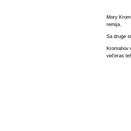
Mory Kroma
remija.
Sa druge st
Kromahov na
večeras te