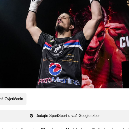
oš Cvjetićanin
Dodajte SportSport u vaš Google izbor