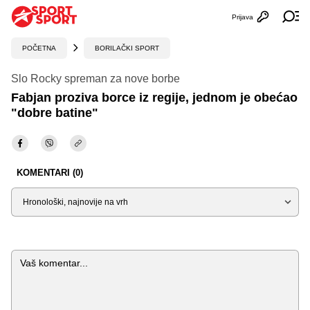
Prijava
Otvori profi
Ot
POČETNA
BORILAČKI SPORT
Slo Rocky spreman za nove borbe
Fabjan proziva borce iz regije, jednom je obećao
"dobre batine"
KOMENTARI (0)
Sortiraj
Komentar