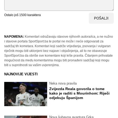
Ostalo još
1500
karaktera
POŠALJI
NAPOMENA:
Komentari odražavaju stavove njihovih autora/ica, a ne nužno
i stavove portala SportSport.ba te portal ne može i neće odgovarati za
sadržaj tih kometara. Komentari koji sadrže vrijeđanja, psovanja i vulgaran
riječnik mogu biti uklonjeni bez najave i objašnjenja, ali to ne obavezuje
SportSport.ba da obriše sve komentare koji krše pravila. Čitanjem prihvatate
mogućnost da među komentarima mogu biti pronađeni sadržaji koji mogu
biti u suprotnosti sa vašim uvjerenjima.
NAJNOVIJE VIJESTI
Neka nova pravila
Zvijezda Reala govorila o tome
kako je raditi s Mourinhom: Riječi
odjekuju Španijom
Nova ljubavna avantura Grka