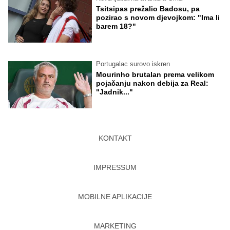
Tsitsipas prežalio Badosu, pa
pozirao s novom djevojkom: "Ima li
barem 18?"
Portugalac surovo iskren
Mourinho brutalan prema velikom
pojačanju nakon debija za Real:
"Jadnik..."
KONTAKT
IMPRESSUM
MOBILNE APLIKACIJE
MARKETING