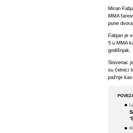
Miran Fabja
MMA fanova
pune dvora
Fabjan je v
5 u MMA kar
godišnjak.
Slovenac je
su čelnici 
pažnje kao
POVEZ
Lj
S
'
Mi