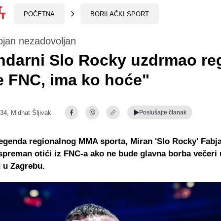
POČETNA
BORILAČKI SPORT
bjan nezadovoljan
darni Slo Rocky uzdrmao re
e FNC, ima ko hoće"
:34,
Midhat Šljivak
Poslušajte
članak
egenda regionalnog MMA sporta, Miran 'Slo Rocky' Fabja
 spreman otići iz FNC-a ako ne bude glavna borba večeri 
 u Zagrebu.