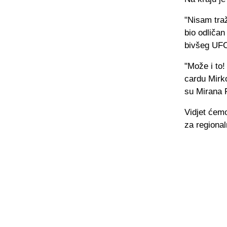
"Nisam traž
bio odličan
bivšeg UFC 
"Može i to!
cardu Mirko
su Mirana 
Vidjet ćemo
za regional