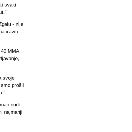
ti svaki
t."
gelu - nije
apraviti
u, 40 MMA
vljavanje,
a svoje
 smo prošli
u."
odmah nudi
ni najmanji