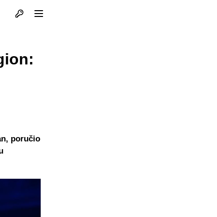
Otvori profil
Otvori meni
gion:
n, poručio
u