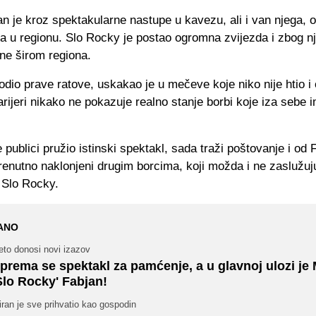
n je kroz spektakularne nastupe u kavezu, ali i van njega, o
 u regionu. Slo Rocky je postao ogromna zvijezda i zbog n
ne širom regiona.
odio prave ratove, uskakao je u mečeve koje niko nije htio i
ijeri nikako ne pokazuje realno stanje borbi koje iza sebe 
 publici pružio istinski spektakl, sada traži poštovanje i od 
trenutno naklonjeni drugim borcima, koji možda i ne zaslužuju
 Slo Rocky.
ANO
eto donosi novi izazov
prema se spektakl za pamćenje, a u glavnoj ulozi je 
Slo Rocky' Fabjan!
ran je sve prihvatio kao gospodin