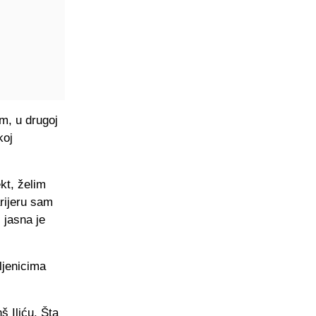
m, u drugoj
koj
kt, želim
arijeru sam
 jasna je
ljenicima
 Iliću. Šta