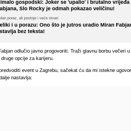
imalo gospodski: Joker se 'upalio' i brutalno vrijeđa
abjana, Slo Rocky je odmah pokazao veličinu!
lan poraz, ali postoje i veće stvari
eliki i u porazu: Ono što je jutros uradio Miran Fabja
stavlja bez teksta!
abjan odlučio javno progovoriti. Traži glavnu borbu večeri u 
i druge opcije za karijeru.
predvoditi event u Zagrebu, sačekat ću da mi istekne ugovor
dalje nastavlja: