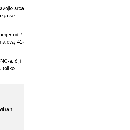
svojio srca
jega se
 omjer od 7-
ima ovaj 41-
FNC-a, čiji
 toliko
Miran