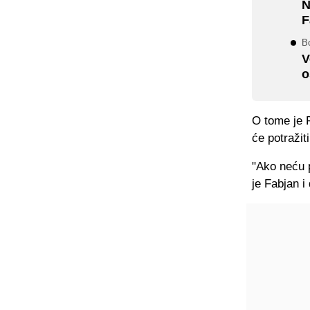
N
F
Bo
V
o
O tome je F
će potražit
"Ako neću 
je Fabjan i 