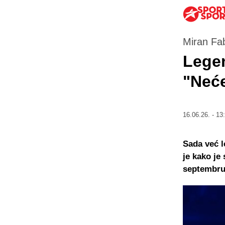
Miran Fa
Legen
"Neć
16.06.26. - 13
Sada već l
je kako je
septembru