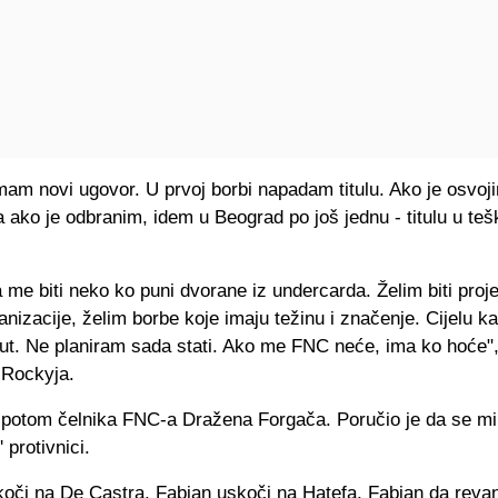
mam novi ugovor. U prvoj borbi napadam titulu. Ako je osvoji
a ako je odbranim, idem u Beograd po još jednu - titulu u teš
me biti neko ko puni dvorane iz undercarda. Želim biti proje
rganizacije, želim borbe koje imaju težinu i značenje. Cijelu k
put. Ne planiram sada stati. Ako me FNC neće, ima ko hoće",
 Rockyja.
 potom čelnika FNC-a Dražena Forgača. Poručio je da se mi
 protivnici.
oči na De Castra, Fabjan uskoči na Hatefa, Fabjan da revanš