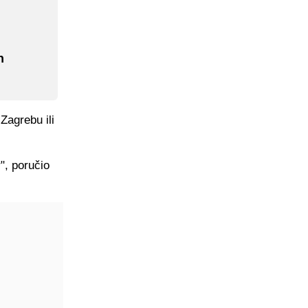
n
Zagrebu ili
", poručio