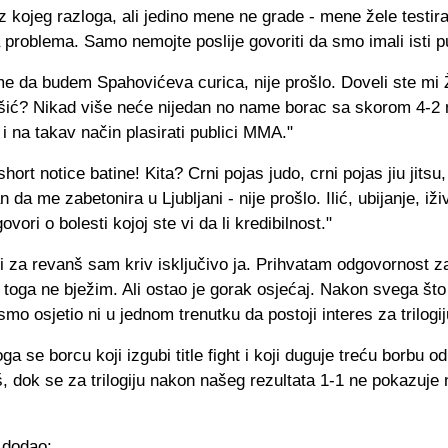
 kojeg razloga, ali jedino mene ne grade - mene žele testira
 problema. Samo nemojte poslije govoriti da smo imali isti pu
me da budem Spahovićeva curica, nije prošlo. Doveli ste mi Ž
ošić? Nikad više neće nijedan no name borac sa skorom 4-2 n
i na takav način plasirati publici MMA."
hort notice batine! Kita? Crni pojas judo, crni pojas jiu jits
 da me zabetonira u Ljubljani - nije prošlo. Ilić, ubijanje, iži
ovori o bolesti kojoj ste vi da li kredibilnost."
i za revanš sam kriv isključivo ja. Prihvatam odgovornost z
 toga ne bježim. Ali ostao je gorak osjećaj. Nakon svega što
smo osjetio ni u jednom trenutku da postoji interes za trilogij
ga se borcu koji izgubi title fight i koji duguje treću borbu 
, dok se za trilogiju nakon našeg rezultata 1-1 ne pokazuje 
 dodao: