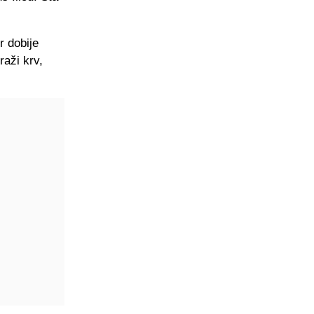
r dobije
raži krv,