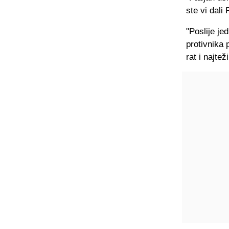
ste vi dali
"Poslije je
protivnika 
rat i najtež