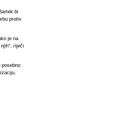
Bartek bi
rbu protiv
ako je na
ih", riječi
to posebno
izaciju.