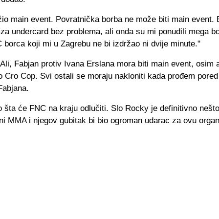
io main event. Povratnička borba ne može biti main event. 
 za undercard bez problema, ali onda su mi ponudili mega bo
borca koji mi u Zagrebu ne bi izdržao ni dvije minute."
 Ali, Fabjan protiv Ivana Erslana mora biti main event, osim 
 Cro Cop. Svi ostali se moraju nakloniti kada prođem pored nj
Fabjana.
 šta će FNC na kraju odlučiti. Slo Rocky je definitivno neš
ni MMA i njegov gubitak bi bio ogroman udarac za ovu organ