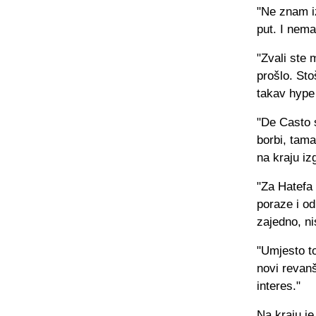
"Ne znam iz
put. I nema
"Zvali ste 
prošlo. St
takav hype 
"De Casto s
borbi, taman
na kraju izg
"Za Hatefa 
poraze i od
zajedno, ni
"Umjesto to
novi revanš
interes."
Na kraju je