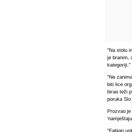
"Na stolu i
je branim, 
kategoriji."
"Ne zanima 
biti lice o
birao teži 
poruka Slo
Prozvao je
'namještaju'
"Fabjan usk