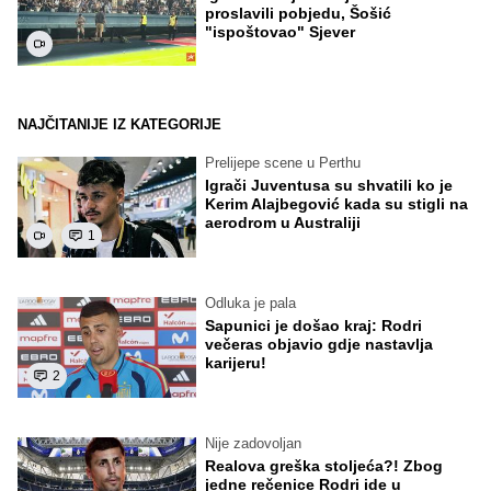
proslavili pobjedu, Šošić
"ispoštovao" Sjever
NAJČITANIJE IZ KATEGORIJE
Prelijepe scene u Perthu
Igrači Juventusa su shvatili ko je
Kerim Alajbegović kada su stigli na
aerodrom u Australiji
1
Odluka je pala
Sapunici je došao kraj: Rodri
večeras objavio gdje nastavlja
karijeru!
2
Nije zadovoljan
Realova greška stoljeća?! Zbog
jedne rečenice Rodri ide u