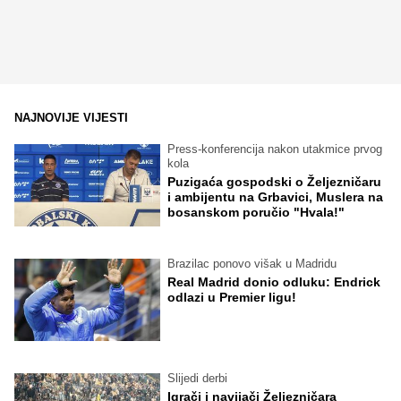
NAJNOVIJE VIJESTI
Press-konferencija nakon utakmice prvog
kola
Puzigaća gospodski o Željezničaru
i ambijentu na Grbavici, Muslera na
bosanskom poručio "Hvala!"
Brazilac ponovo višak u Madridu
Real Madrid donio odluku: Endrick
odlazi u Premier ligu!
Slijedi derbi
Igrači i navijači Željezničara