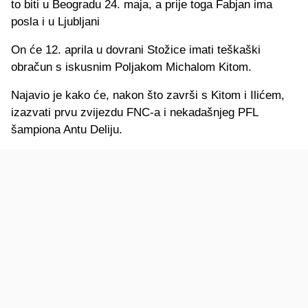
to biti u Beogradu 24. maja, a prije toga Fabjan ima
posla i u Ljubljani
On će 12. aprila u dovrani Stožice imati teškaški
obračun s iskusnim Poljakom Michalom Kitom.
Najavio je kako će, nakon što završi s Kitom i Ilićem,
izazvati prvu zvijezdu FNC-a i nekadašnjeg PFL
šampiona Antu Deliju.