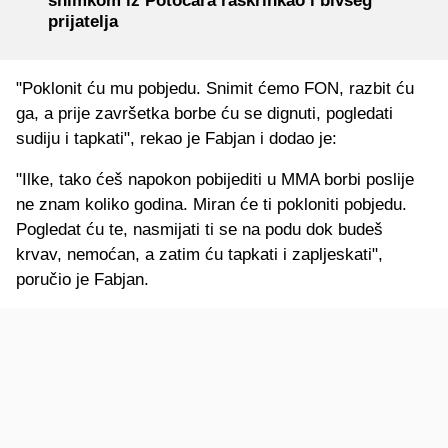
snimkom iz Potočara raskrinkao i bivšeg
prijatelja
"Poklonit ću mu pobjedu. Snimit ćemo FON, razbit ću
ga, a prije završetka borbe ću se dignuti, pogledati
sudiju i tapkati", rekao je Fabjan i dodao je:
"Ilke, tako ćeš napokon pobijediti u MMA borbi poslije
ne znam koliko godina. Miran će ti pokloniti pobjedu.
Pogledat ću te, nasmijati ti se na podu dok budeš
krvav, nemoćan, a zatim ću tapkati i zapljeskati",
poručio je Fabjan.