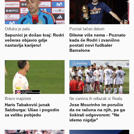
Odluka je pala
Poznat tačan datum
Sapunici je došao kraj: Rodri
Dileme više nema - Poznato
večeras objavio gdje
kada će Rodri i zvanično
nastavlja karijeru!
postati novi fudbaler
Barcelone
Bravo majstore
Ne zanima ih odlazak iz Reala
Haris Tabaković junak
Jose Mourinho im poručio
Salzburga: Ušao i pogodio
da ne računa na njih, pa ga
za veliku pobjedu
šokirali odgovorom: "Ne
idemo nigdje"