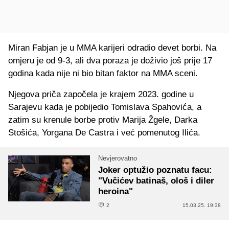
Miran Fabjan je u MMA karijeri odradio devet borbi. Na
omjeru je od 9-3, ali dva poraza je doživio još prije 17
godina kada nije ni bio bitan faktor na MMA sceni.
Njegova priča započela je krajem 2023. godine u
Sarajevu kada je pobijedio Tomislava Spahovića, a
zatim su krenule borbe protiv Marija Žgele, Darka
Stošića, Yorgana De Castra i već pomenutog Ilića.
Nevjerovatno
Joker optužio poznatu facu:
"Vučićev batinaš, ološ i diler
heroina"
2
15.03.25. 19:38