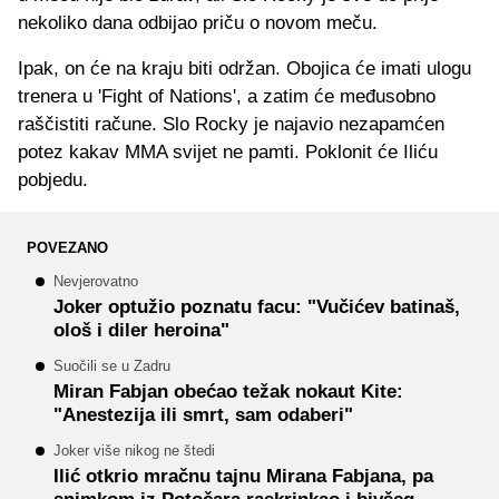
nekoliko dana odbijao priču o novom meču.
Ipak, on će na kraju biti održan. Obojica će imati ulogu
trenera u 'Fight of Nations', a zatim će međusobno
raščistiti račune. Slo Rocky je najavio nezapamćen
potez kakav MMA svijet ne pamti. Poklonit će Iliću
pobjedu.
POVEZANO
Nevjerovatno
Joker optužio poznatu facu: "Vučićev batinaš,
ološ i diler heroina"
Suočili se u Zadru
Miran Fabjan obećao težak nokaut Kite:
"Anestezija ili smrt, sam odaberi"
Joker više nikog ne štedi
Ilić otkrio mračnu tajnu Mirana Fabjana, pa