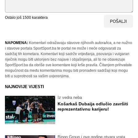
Ostalo još
1500
karaktera
POŠALJI
NAPOMENA:
Komentari odražavaju stavove njihovih autora/ica, a ne nužno
i stavove portala SportSport.ba te portal ne može i neće odgovarati za
sadržaj tih kometara. Komentari koji sadrže vrijeđanja, psovanja i vulgaran
riječnik mogu biti uklonjeni bez najave i objašnjenja, ali to ne obavezuje
SportSport.ba da obriše sve komentare koji krše pravila. Čitanjem prihvatate
mogućnost da među komentarima mogu biti pronađeni sadržaji koji mogu
biti u suprotnosti sa vašim uvjerenjima.
NAJNOVIJE VIJESTI
Iz vedra neba
Košarkaš Dubaija odlučio završiti
reprezentativnu karijeru!
Bingo Group i ove godine otvara vrata