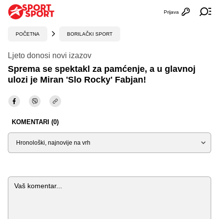
Prijava
Otvori profi
Ot
POČETNA
BORILAČKI SPORT
Ljeto donosi novi izazov
Sprema se spektakl za pamćenje, a u glavnoj
ulozi je Miran 'Slo Rocky' Fabjan!
KOMENTARI (0)
Sortiraj
Komentar