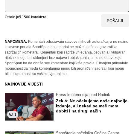
Ostalo još
1500
karaktera
POŠALJI
NAPOMENA:
Komentari odražavaju stavove njihovih autora/ica, a ne nužno
i stavove portala SportSport.ba te portal ne može i neće odgovarati za
sadržaj tih kometara. Komentari koji sadrže vrijeđanja, psovanja i vulgaran
riječnik mogu biti uklonjeni bez najave i objašnjenja, ali to ne obavezuje
SportSport.ba da obriše sve komentare koji krše pravila. Čitanjem prihvatate
mogućnost da među komentarima mogu biti pronađeni sadržaji koji mogu
biti u suprotnosti sa vašim uvjerenjima.
NAJNOVIJE VIJESTI
Press konferencija pred Radnik
Zekić: Ne očekujemo naše najbolje
izdanje, ali nekad se meč mora
dobiti i na drugi način
1
Saopštenje načelnika Općine Centar