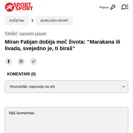
Prijava
Otvori profi
Ot
POČETNA
BORILAČKI SPORT
Stošić sasvim jasan
Miran Fabjan dobija meč života: "Marakana ili
livada, svejedno je, ti biraš"
KOMENTARI (0)
Sortiraj
Komentar