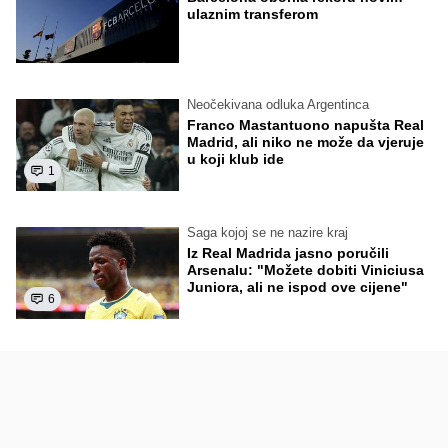
ulaznim transferom
Neočekivana odluka Argentinca
Franco Mastantuono napušta Real
Madrid, ali niko ne može da vjeruje
u koji klub ide
1
Saga kojoj se ne nazire kraj
Iz Real Madrida jasno poručili
Arsenalu: "Možete dobiti Viniciusa
Juniora, ali ne ispod ove cijene"
6