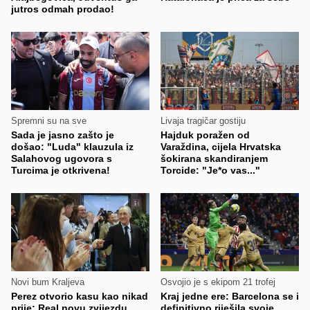
jutros odmah prodao!
Spremni su na sve
Livaja tragičar gostiju
Sada je jasno zašto je
Hajduk poražen od
došao: "Luda" klauzula iz
Varaždina, cijela Hrvatska
Salahovog ugovora s
šokirana skandiranjem
Turcima je otkrivena!
Torcide: "Je*o vas..."
Novi bum Kraljeva
Osvojio je s ekipom 21 trofej
Perez otvorio kasu kao nikad
Kraj jedne ere: Barcelona se i
prije: Real novu zvijezdu
definitivno riješila svoje