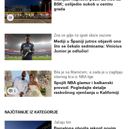
BSK; uslijedio sukob u centru
grada
Zna se gdje će igrati iduće sezone
Mediji u Španiji jutros objavili ono
što se čekalo sedmicama: Vinicius
Junior je odlučio!
Bila je sa Mamićem, a sada je u zagrljaju
slavnog lica iz NBA lige
Spojili NBA glamur i balkanski
provod: Pogledajte detalje
1
raskošnog vjenčanja u Kaliforniji
NAJČITANIJE IZ KATEGORIJE
Jačaju tim
Barcelona oborila rekord novim