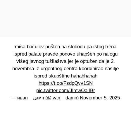
miša bačulov pušten na slobodu pa istog trena
ispred palate pravde ponovo uhapšen po nalogu
višeg javnog tužilaštva jer je optužen da je 2.
novembra iz urgentnog centra koordinirao nasilje
ispred skupštine hahahhahah
https://t.co/FsdpQvv1SN
pic.twitter.com/JlmwOaiIBr
November 5, 2025
— иван__дамн (@ivan__damn)