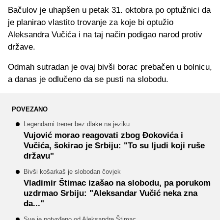
Bačulov je uhapšen u petak 31. oktobra po optužnici da
je planirao vlastito trovanje za koje bi optužio
Aleksandra Vučića i na taj način podigao narod protiv
države.
Odmah sutradan je ovaj bivši borac prebačen u bolnicu,
a danas je odlučeno da se pusti na slobodu.
POVEZANO
Legendarni trener bez dlake na jeziku
Vujović morao reagovati zbog Đokovića i
Vučića, šokirao je Srbiju: "To su ljudi koji ruše
državu"
Bivši košarkaš je slobodan čovjek
Vladimir Štimac izašao na slobodu, pa porukom
uzdrmao Srbiju: "Aleksandar Vučić neka zna
da..."
Sve je potvrđeno od Aleksandre Štimac