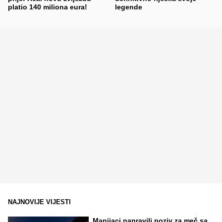
platio 140 miliona eura!
legende
NAJNOVIJE VIJESTI
Manijaci napravili poziv za meč sa