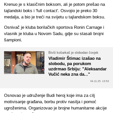
Krenuo je s klasičnim boksom, ali je potom prešao na
tajlandski boks i 'full contact'. Osvojio je preko 30
medalja, a bio je treći na svijetu u tajlandskom boksu.
Osnivač je kluba borilačkih sportova Ronin Carnage i
vlasnik je kluba u Novom Sadu, gdje su stasali brojni
šampioni.
Bivši košarkaš je slobodan čovjek
Vladimir Štimac izašao na
slobodu, pa porukom
uzdrmao Srbiju: "Aleksandar
Vučić neka zna da..."
04.11.25. 13:53
Osnovao je udruženje Budi heroj koje ima za cilj
motivisanje građana, borbu protiv nasilja i pomoć
ugroženima. Organizovao je brojne humanitarne akcije