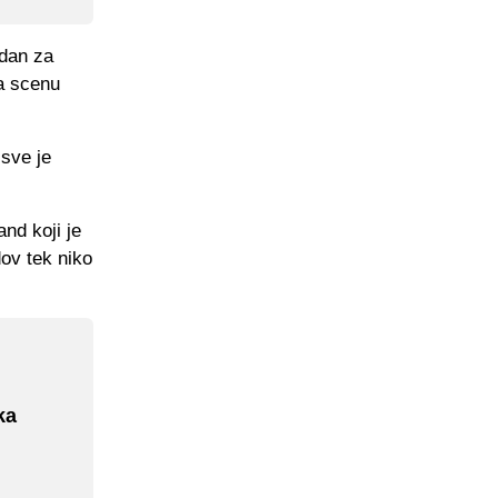
dan za
na scenu
sve je
and koji je
ov tek niko
ka