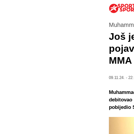
Muhammad
Još 
pojav
MMA s
09.11.24. - 22
Muhammad 
debitovao 
pobijedio