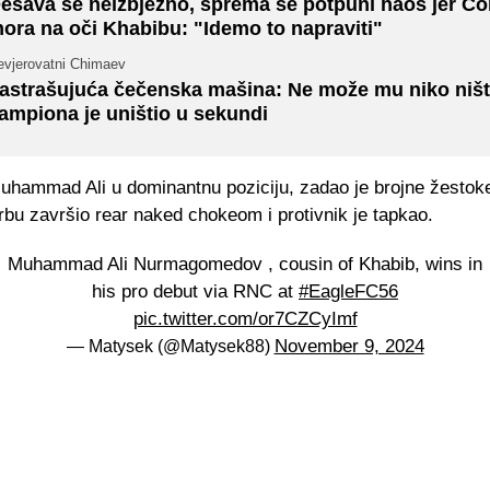
ešava se neizbježno, sprema se potpuni haos jer Co
ora na oči Khabibu: "Idemo to napraviti"
evjerovatni Chimaev
astrašujuća čečenska mašina: Ne može mu niko ništ
ampiona je uništio u sekundi
uhammad Ali u dominantnu poziciju, zadao je brojne žestok
rbu završio rear naked chokeom i protivnik je tapkao.
Muhammad Ali Nurmagomedov , cousin of Khabib, wins in
his pro debut via RNC at
#EagleFC56
pic.twitter.com/or7CZCyImf
November 9, 2024
— Matysek (@Matysek88)