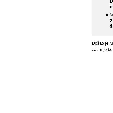
D
m
N
Z
š
Došao je M
zatim je bo