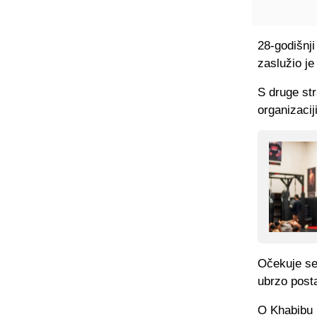
28-godišnji
zaslužio je
S druge st
organizacij
Očekuje se
ubrzo posta
O Khabibu n