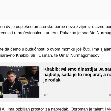
kon dvije uspješne amaterske borbe nova zvijer iz slavne po
renula i u profesionalnu karijeru. Pokazao je sve što Nurm
e da ćemo u budućnosti o ovom momku još čuti. Ima sjajan
e naravno Khabib, ali i Usman, te Umar Nurmagomedov.
Khabib: Mi smo dinastija! Ja sa
najbolji, sada je to moj brat, a 
je rođak
1
0
li ima ozbiljan prostor za napredak. Ogroman je talent i v