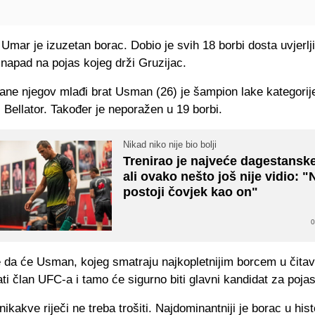
 Umar je izuzetan borac. Dobio je svih 18 borbi dosta uvjerlji
 napad na pojas kojeg drži Gruzijac.
rane njegov mlađi brat Usman (26) je šampion lake kategorij
i Bellator. Također je neporažen u 19 borbi.
Nikad niko nije bio bolji
Trenirao je najveće dagestanske 
ali ovako nešto još nije vidio: "
postoji čovjek kao on"
0
 da će Usman, kojeg smatraju najkopletnijim borcem u čitavo
ti član UFC-a i tamo će sigurno biti glavni kandidat za pojas
ikakve riječi ne treba trošiti. Najdominantniji je borac u his