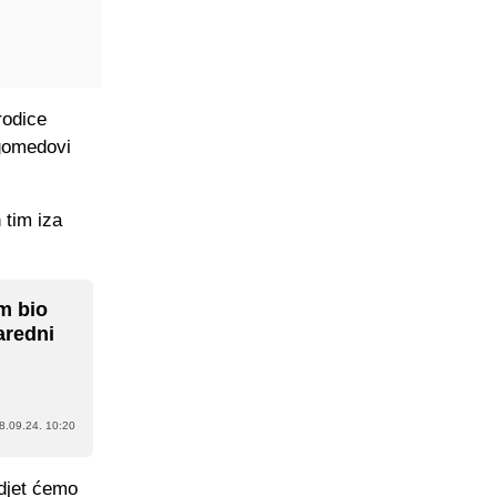
rodice
agomedovi
 tim iza
m bio
naredni
8.09.24. 10:20
idjet ćemo