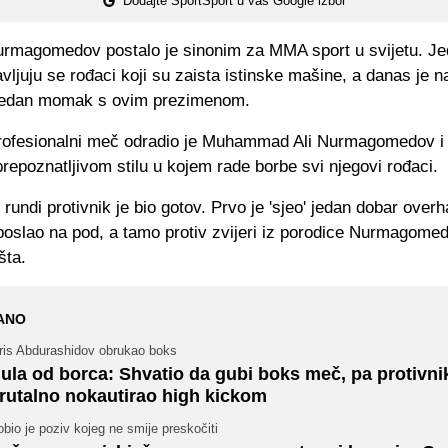
Dodajte SportSport u vaš Google izbor
rmagomedov postalo je sinonim za MMA sport u svijetu. Je
vljuju se rođaci koji su zaista istinske mašine, a danas je 
 jedan momak s ovim prezimenom.
profesionalni meč odradio je Muhammad Ali Nurmagomedov i 
prepoznatljivom stilu u kojem rade borbe svi njegovi rođaci.
 rundi protivnik je bio gotov. Prvo je 'sjeo' jedan dobar overh
oslao na pod, a tamo protiv zvijeri iz porodice Nurmagomed
šta.
ANO
dris Abdurashidov obrukao boks
ula od borca: Shvatio da gubi boks meč, pa protivni
rutalno nokautirao high kickom
bio je poziv kojeg ne smije preskočiti