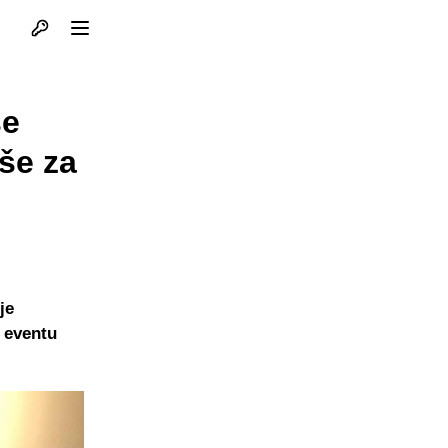
Otvori profil
Otvori meni
se
iše za
je
 eventu