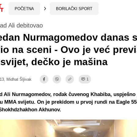
POČETNA
BORILAČKI SPORT
 Ali debitovao
jedan Nurmagomedov danas 
io na sceni - Ovo je već prev
vijet, dečko je mašina
:13,
Midhat Šljivak
1
Ali Nurmagomedov, rođak čuvenog Khabiba, uspješno 
u MMA svijetu. On je prekidom u prvoj rundi na Eagle 55
 Shokhdzhakhon Akhunov.