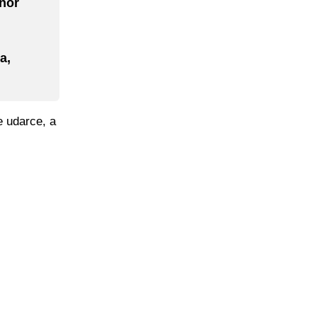
nor
a,
e udarce, a