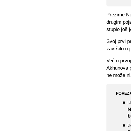
Prezime Nu
drugim poja
stupio još
Svoj prvi 
završilo u 
Već u prvoj
Akhunova p
ne može ni
POVEZ
I
N
b
Do