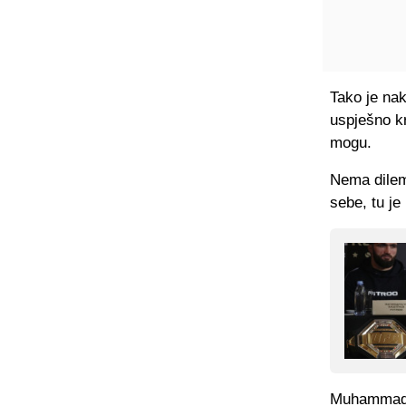
Tako je na
uspješno k
mogu.
Nema dilem
sebe, tu j
Muhammad A