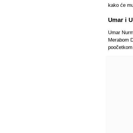
kako će mu 
Umar i 
Umar Nurma
Merabom Dva
poočetkom 