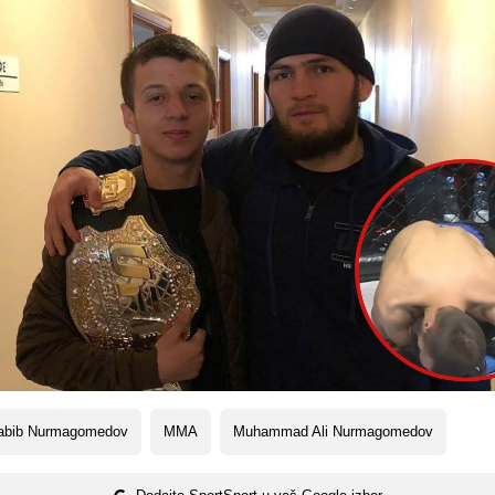
abib Nurmagomedov
MMA
Muhammad Ali Nurmagomedov