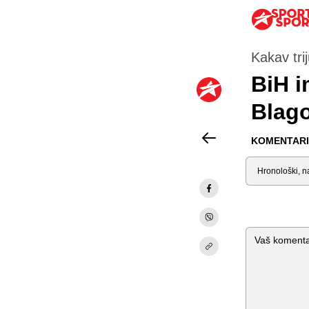
Kakav tri
BiH i
Blago
KOMENTARI 
Sortiraj
Komentar