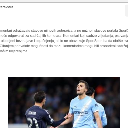
araktera
mentari odražavaju stavove njihovih autora/ica, a ne nužno i stavove portala Sport
 neće odgovarati za sadržaj tih kometara. Komentari koji sadrže vrijeđanja, psovanj
i uklonjeni bez najave i objašnjenja, ali to ne obavezuje SportSport.ba da obriše 
a. Čitanjem prihvatate mogućnost da među komentarima mogu biti pronađeni sadržaji
 vašim uvjerenjima.