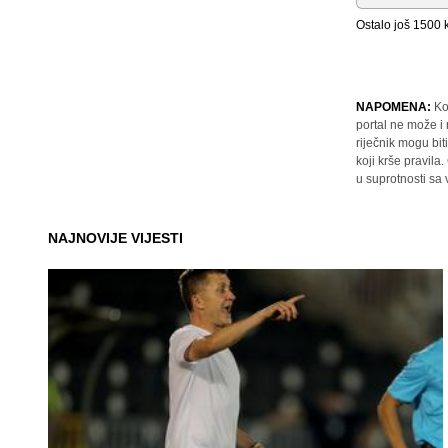
Ostalo još
1500
k
NAPOMENA:
Ko
portal ne može i
riječnik mogu bit
koji krše pravil
u suprotnosti sa
NAJNOVIJE VIJESTI