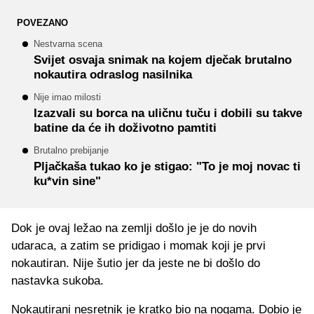
POVEZANO
Nestvarna scena
Svijet osvaja snimak na kojem dječak brutalno
nokautira odraslog nasilnika
Nije imao milosti
Izazvali su borca na uličnu tuču i dobili su takve
batine da će ih doživotno pamtiti
Brutalno prebijanje
Pljačkaša tukao ko je stigao: "To je moj novac ti
ku*vin sine"
Dok je ovaj ležao na zemlji došlo je je do novih
udaraca, a zatim se pridigao i momak koji je prvi
nokautiran. Nije šutio jer da jeste ne bi došlo do
nastavka sukoba.
Nokautirani nesretnik je kratko bio na nogama. Dobio je