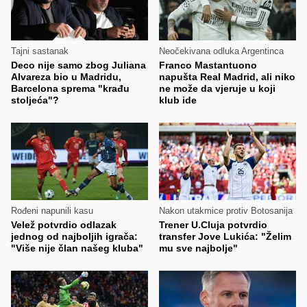
Tajni sastanak
Neočekivana odluka Argentinca
Deco nije samo zbog Juliana
Franco Mastantuono
Alvareza bio u Madridu,
napušta Real Madrid, ali niko
Barcelona sprema "krađu
ne može da vjeruje u koji
stoljeća"?
klub ide
Rođeni napunili kasu
Nakon utakmice protiv Botosanija
Velež potvrdio odlazak
Trener U.Cluja potvrdio
jednog od najboljih igrača:
transfer Jove Lukića: "Želim
"Više nije član našeg kluba"
mu sve najbolje"