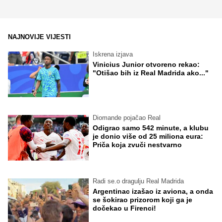
NAJNOVIJE VIJESTI
Iskrena izjava
Vinicius Junior otvoreno rekao:
"Otišao bih iz Real Madrida ako..."
Diomande pojačao Real
Odigrao samo 542 minute, a klubu
je donio više od 25 miliona eura:
Priča koja zvuči nestvarno
Radi se.o dragulju Real Madrida
Argentinac izašao iz aviona, a onda
se šokirao prizorom koji ga je
dočekao u Firenci!