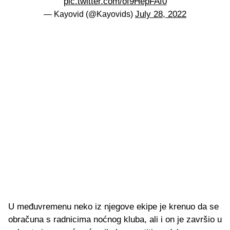
pic.twitter.com/of9HepFAf0
July 28, 2022
— Kayovid (@Kayovids)
U međuvremenu neko iz njegove ekipe je krenuo da se
obračuna s radnicima noćnog kluba, ali i on je završio u