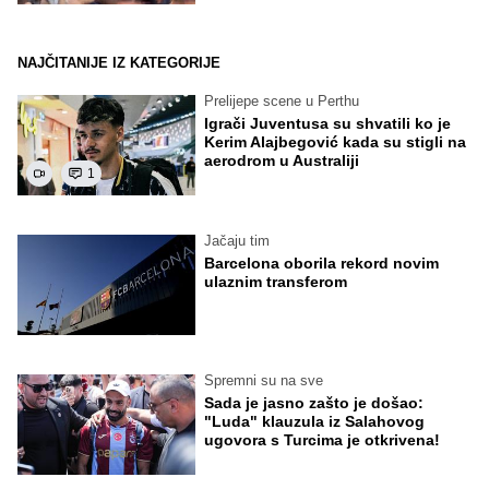
NAJČITANIJE IZ KATEGORIJE
Prelijepe scene u Perthu
Igrači Juventusa su shvatili ko je
Kerim Alajbegović kada su stigli na
aerodrom u Australiji
1
Jačaju tim
Barcelona oborila rekord novim
ulaznim transferom
Spremni su na sve
Sada je jasno zašto je došao:
"Luda" klauzula iz Salahovog
ugovora s Turcima je otkrivena!