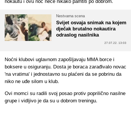
nokautu i ovu noć neće nikako pamtiti po dobrom.
Nestvarna scena
Svijet osvaja snimak na kojem
dječak brutalno nokautira
odraslog nasilnika
27.07.22. 13:03
Noćni klubovi uglavnom zapošljavaju MMA borce i
boksere u osiguranju. Dosta je boraca zarađivalo novac
'na vratima' i jednostavno su plaćeni da se pobrinu da
niko ne uđe silom u klub.
Ovi momci su radili svoj posao protiv poprilično nasilne
grupe i vidljivo je da su u dobrom treningu.