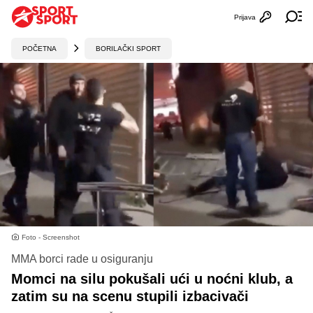
Prijava
Otvori profi
Ot
POČETNA
BORILAČKI SPORT
Foto - Screenshot
MMA borci rade u osiguranju
Momci na silu pokušali ući u noćni klub, a
zatim su na scenu stupili izbacivači