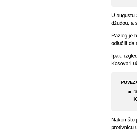
U augustu 
džudou, a s
Razlog je b
odlučili da
Ipak, izgle
Kosovari u
POVEZ
Di
K
Nakon što j
protivnicu 