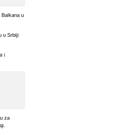
a Balkana u
 u Srbiji
i i
vu za
qi.