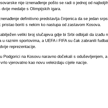
ovarske nije iznenađenje pošto se radi o jednoj od najbolji
s dvije medalje s Olimpijskih igara.
nenađenje definitivno predstavlja činjenica da se jedan srps
k pristao boriti s nekim ko nastupa od zastavom Kosova.
abilježen veliki broj slučajeva gdje bi Srbi odbijali da izađ
 u raznim sportovima, a UEFA i FIFA su čak zabranili fudba
vije reprezentacije.
u Podgorici na Kosovu naravno dočekali s oduševljenjem, a 
 vrlo vjerovatno kao novu veleizdaju cijele nacije.