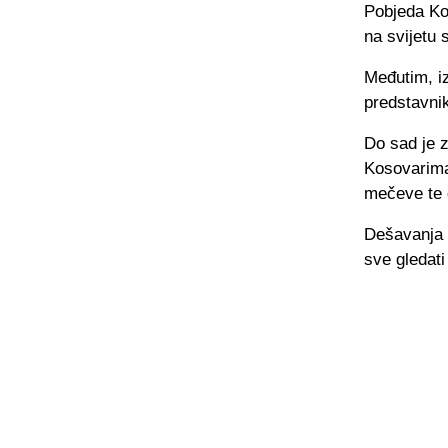
Pobjeda Kos
na svijetu 
Međutim, iz
predstavni
Do sad je z
Kosovarima
mečeve te d
Dešavanja 
sve gledati