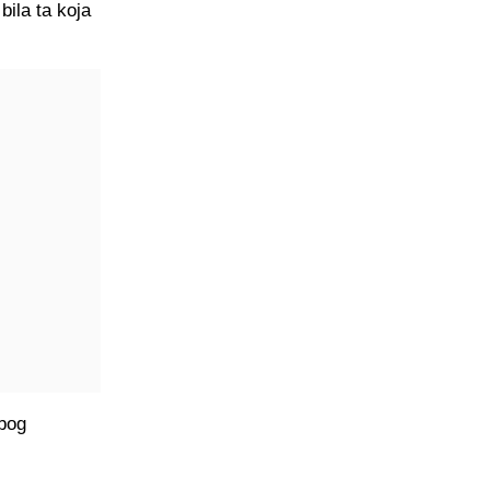
ila ta koja
zbog