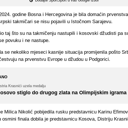
Dodajte SportSport u vaš Google izbor
2024. godine Bosna i Hercegovina je bila domaćin prvenstv
rpski takmičari se nisu pojavili u Istočnom Sarajevu.
io taj što su na takmičenju nastupili i kosovski džudisti pa su
 se povuku i ne nastupe.
da se nekoliko mjeseci kasnije situacija promijenila pošto Srb
čestvuju na prvenstvu Evrope u džudou u Podgorici.
ANO
stria Krasnići uzela medalju
osovo stiglo do drugog zlata na Olimpijskim igrama
e Milica Nikolić pobijedila rusku predstavnicu Karinu Efimo
u osmini finala dobila je predstavnicu Kosova, Distriju Krasni