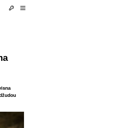
Otvori profil
Otvori meni
ma
visna
 džudou