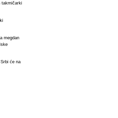
h takmičarki
ki
u na megdan
lske
Srbi će na