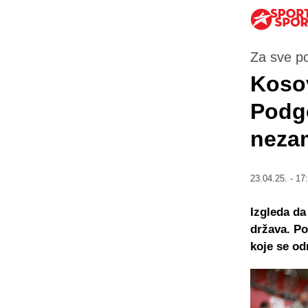
Za sve po
Kosov
Podgo
nezam
23.04.25. - 17
Izgleda da
država. Po
koje se od