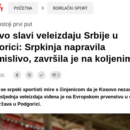
POČETNA
BORILAČKI SPORT
stoji prvi put
o slavi veleizdaju Srbije u
rici: Srpkinja napravila
islivo, završila je na koljeni
:15,
2
 se srpski sportisti mire s činjenicom da je Kosovo neza
sljednja veleizdaja viđena je na Evropskom prvenstvu u
ržava u Podgorici.