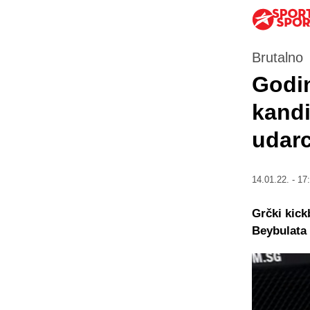
Brutalno
Godin
kandi
udar
14.01.22. - 17
Grčki kick
Beybulata