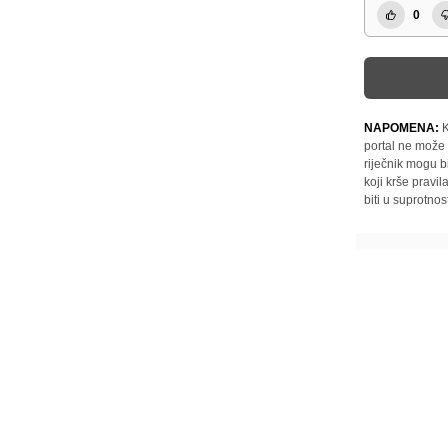
0
NAPOMENA:
K
portal ne može 
riječnik mogu b
koji krše pravi
biti u suprotnos