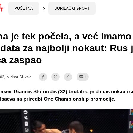
POČETNA
BORILAČKI SPORT
a je tek počela, a već imamo
data za najbolji nokaut: Rus 
ca zaspao
:03,
Midhat Šljivak
1
boxer Giannis Stoforidis (32) brutalno je danas nokautir
 Isaeva na priredbi One Championship promocije.