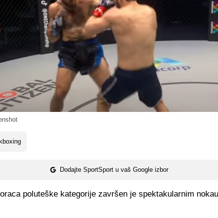
enshot
kboxing
Dodajte SportSport u vaš Google izbor
boraca poluteške kategorije završen je spektakularnim noka