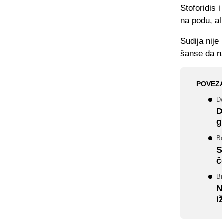
Stoforidis 
na podu, al
Sudija nije
šanse da na
POVEZ
Do
D
g
Bo
S
č
Br
N
i