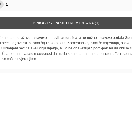
1
PRIKAŽI STRANICU KOMENTARA (1)
omentari odražavaju stavove njihovih autora/ica, a ne nužno i stavove portala Spor
i neće odgovarati za sadržaj tih kometara. Komentari koji sadrže vrijeđanja, psovan
iti uklonjeni bez najave i objašnjenja, ali to ne obavezuje SportSport.ba da obriše
la. Čitanjem prihvatate mogućnost da među komentarima mogu biti pronađeni sadrža
ti sa vašim uvjerenjima.