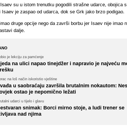
i Isaev su u istom trenutku pogodili strašne udarce, obojica s
i Isaev je zaspao od udarca, dok se Grk jako brzo podigao.
 imao druge opcije nego da završi borbu jer Isaev nije imao 
stavi dalje.
ANO
bio je lekciju za pamćenje
jeda na ulici napao tinejdžer i napravio je najveću 
rešku
rac na loš način iskoristio vještine
vađa u saobraćaju završila brutalnim nokautom: Nes
ovjek ostao je nepomično ležati
utalni udarci u tijelo i glavu
estvaran snimak: Borci mirno stoje, a ludi trener se
življava nad njima