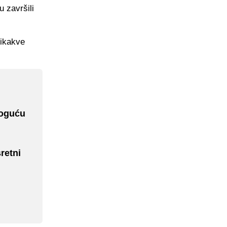
u završili
nikakve
moguću
retni