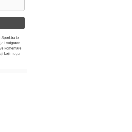
tSport.ba te
ja i vulgaran
 sve komentare
ji koji mogu