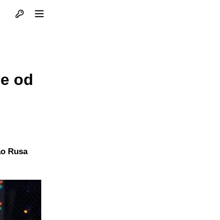
Otvori profil
Otvori meni
je od
ao Rusa