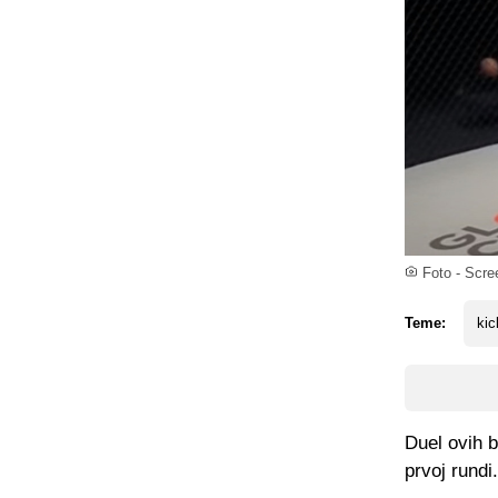
Foto - Scre
Teme:
kic
Duel ovih 
prvoj rundi.