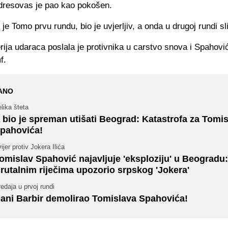
dresovas je pao kao pokošen.
 je Tomo prvu rundu, bio je uvjerljiv, a onda u drugoj rundi sli
rija udaraca poslala je protivnika u carstvo snova i Spahović
f.
ANO
lika šteta
 bio je spreman utišati Beograd: Katastrofa za Tomi
pahovića!
ijer protiv Jokera Ilića
omislav Spahović najavljuje 'eksploziju' u Beogradu:
rutalnim riječima upozorio srpskog 'Jokera'
edaja u prvoj rundi
ani Barbir demolirao Tomislava Spahovića!