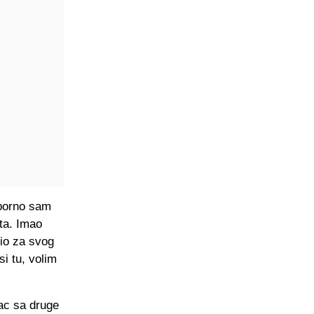
aporno sam
ata. Imao
dio za svog
i tu, volim
nac sa druge