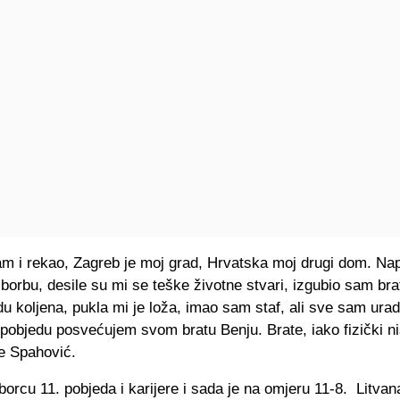
am i rekao, Zagreb je moj grad, Hrvatska moj drugi dom. N
 borbu, desile su mi se teške životne stvari, izgubio sam br
 koljena, pukla mi je loža, imao sam staf, ali sve sam ura
pobjedu posvećujem svom bratu Benju. Brate, iako fizički nis
je Spahović.
borcu 11. pobjeda i karijere i sada je na omjeru 11-8. Litva