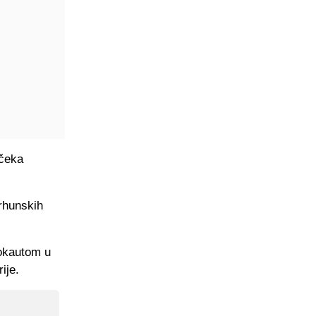
 čeka
vrhunskih
nokautom u
ije.