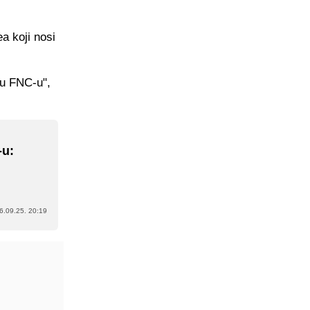
a koji nosi
 u FNC-u",
-u:
6.09.25. 20:19