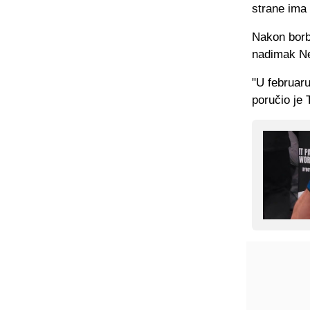
strane ima 
Nakon borb
nadimak Ne
"U februar
poručio je