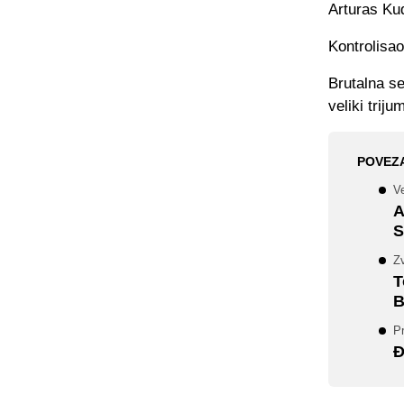
Arturas Ku
Kontrolisao
Brutalna se
veliki trijum
POVEZ
Ve
A
S
Zv
T
B
Pr
Đ