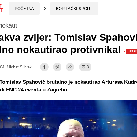
POČETNA
BORILAČKI SPORT
nokaut
akva zvijer: Tomislav Spahov
lno nokautirao protivnika!
·
UDAR
:04,
Midhat Šljivak
3
Tomislav Spahović brutalno je nokautirao Arturasa Kud
di FNC 24 eventa u Zagrebu.