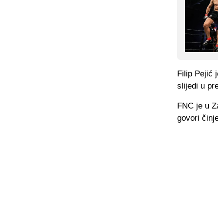
Filip Pejić
slijedi u p
FNC je u Z
govori činj