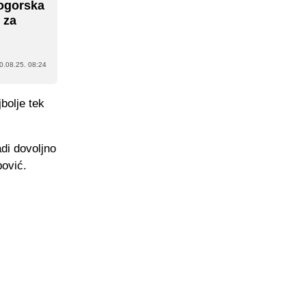
nogorska
 za
0.08.25. 08:24
bolje tek
di dovoljno
pović.