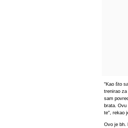
"Kao što s
trenirao za
sam povredu
brata. Ovu 
te", rekao 
Ovo je bh. 