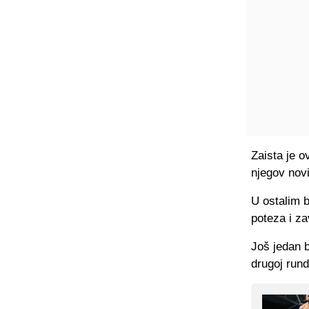
Zaista je o
njegov nov
U ostalim b
poteza i za
Još jedan 
drugoj rund