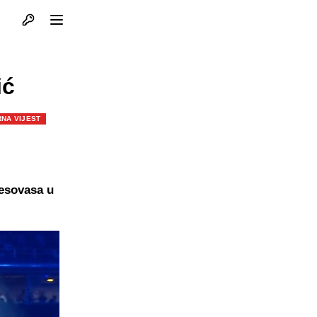
Otvori profil
Otvori meni
ić
NA VIJEST
resovasa u