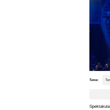
Teme:
To
Spektakula