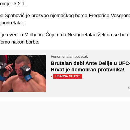
omjer 3-2-1.
e Spahović je prozvao njemačkog borca Frederica Vosgrone
andretalac.
u je event u Minhenu. Čujem da Neandretalac želi da se bori
 Tomo nakon borbe.
Fenomenalan početak
Brutalan debi Ante Delije u UFC
Hrvat je demolirao protivnika!
·
UDARNA VIJEST
0