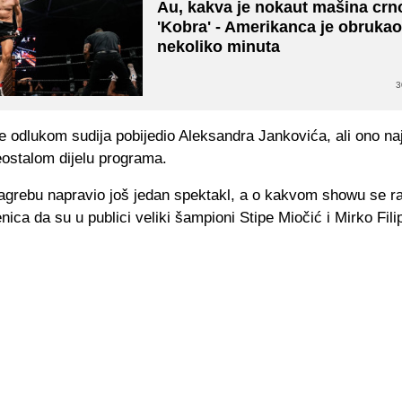
Au, kakva je nokaut mašina cr
'Kobra' - Amerikanca je obrukao
nekoliko minuta
3
 je odlukom sudija pobijedio Aleksandra Jankovića, ali ono naj
reostalom dijelu programa.
agrebu napravio još jedan spektakl, a o kakvom showu se ra
enica da su u publici veliki šampioni Stipe Miočić i Mirko Fili