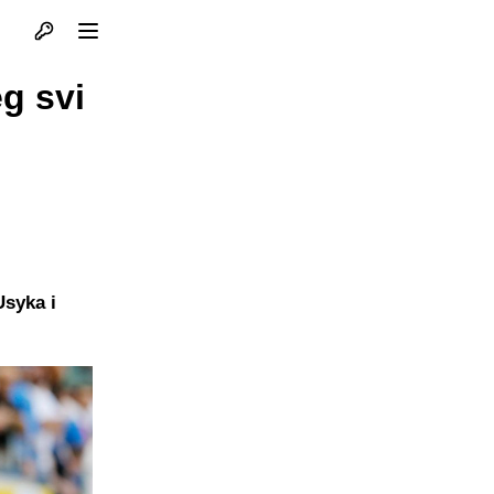
Otvori profil
Otvori meni
g svi
Usyka i