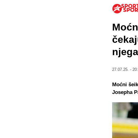
Moćni
čekaj
njega
27.07.25. - 20
Moćni šeik
Josepha P