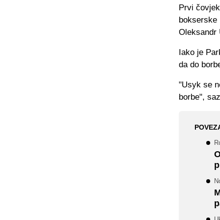
Prvi čovjek
bokserske 
Oleksandr 
Iako je Pa
da do borbe
"Usyk se n
borbe", sa
POVEZ
R
O
p
N
M
p
Uk