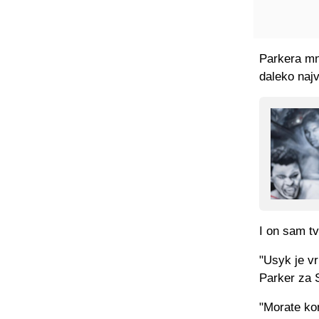
Parkera mn
daleko naj
I on sam tv
"Usyk je vr
Parker za 
"Morate kon