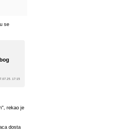
mu se
o
zbog
7.07.25. 17:15
", rekao je
baca dosta