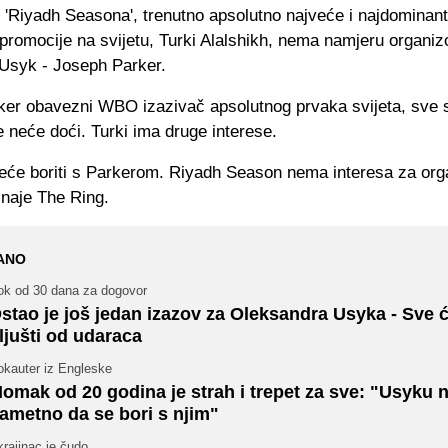
 'Riyadh Seasona', trenutno apsolutno najveće i najdominant
promocije na svijetu, Turki Alalshikh, nema namjeru organiz
Usyk - Joseph Parker.
rker obavezni WBO izazivač apsolutnog prvaka svijeta, sve
 neće doći. Turki ima druge interese.
eće boriti s Parkerom. Riyadh Season nema interesa za orga
znaje The Ring.
ANO
ok od 30 dana za dogovor
stao je još jedan izazov za Oleksandra Usyka - Sve 
ljušti od udaraca
okauter iz Engleske
omak od 20 godina je strah i trepet za sve: "Usyku n
ametno da se bori s njim"
rajinac je čudo