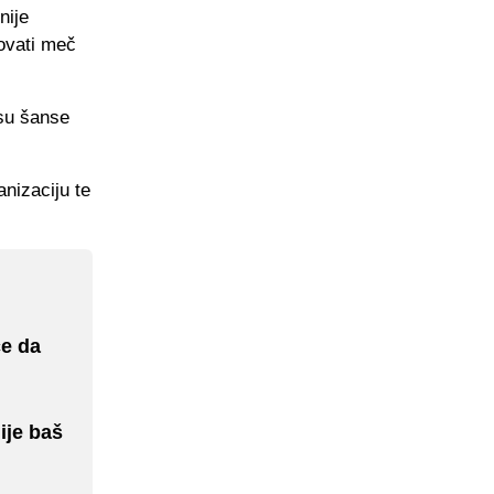
nije
ovati meč
 su šanse
nizaciju te
će da
ije baš