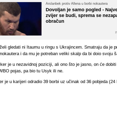
Arslanbek protiv Allena u borbi nokautera
Dovoljan je samo pogled - Najv
zvijer se budi, sprema se neza
obračun
2
želi gledati ni Itaumu u ringu s Ukrajincem. Smatraju da je 
nokautera i da mu je potreban veliki skalp da bi doio svoju 
er je u nezavidnoj poziciji, ali ono što je jasno, on će dobit
WBO pojas, pa bio tu Usyk ili ne.
er je u karijeri odradio 39 borbi uz učinak od 36 pobjeda (24 K