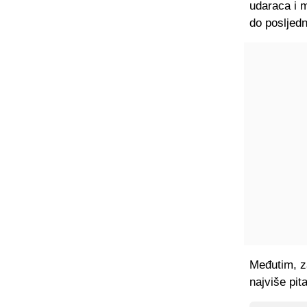
udaraca i mo
do posljedn
Međutim, z
najviše pita