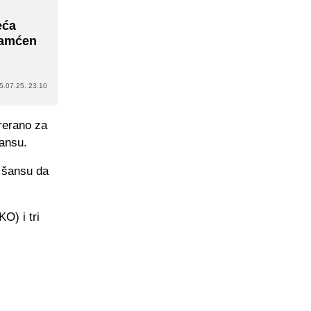
eća
pamćen
5.07.25. 23:10
prerano za
šansu.
i šansu da
O) i tri