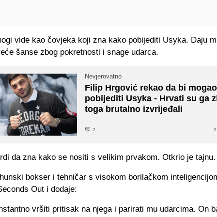
ogi vide kao čovjeka koji zna kako pobijediti Usyka. Daju 
veće šanse zbog pokretnosti i snage udarca.
Nevjerovatno
Filip Hrgović rekao da bi moga
pobijediti Usyka - Hrvati su ga 
toga brutalno izvrijeđali
2
2
rdi da zna kako se nositi s velikim prvakom. Otkrio je tajnu.
hunski bokser i tehničar s visokom borilačkom inteligencijom
Seconds Out i dodaje:
stantno vršiti pritisak na njega i parirati mu udarcima. On 