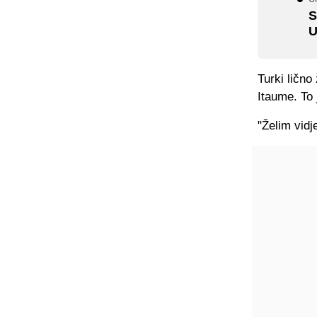
S
U
Turki ličn
Itaume. To
"Želim vidj