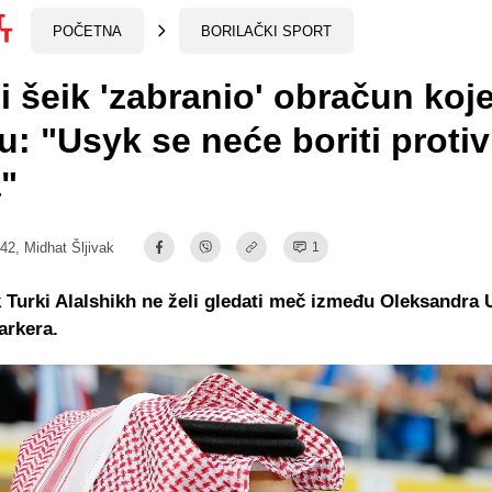
POČETNA
BORILAČKI SPORT
 šeik 'zabranio' obračun koje
u: "Usyk se neće boriti protiv
"
:42,
Midhat Šljivak
1
 Turki Alalshikh ne želi gledati meč između Oleksandra 
arkera.