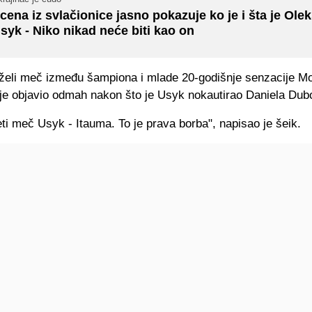
cena iz svlačionice jasno pokazuje ko je i šta je Ole
syk - Niko nikad neće biti kao on
o želi meč između šampiona i mlade 20-godišnje senzacije M
 je objavio odmah nakon što je Usyk nokautirao Daniela Dub
eti meč Usyk - Itauma. To je prava borba", napisao je šeik.