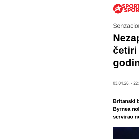
Senzacio
Nezap
četir
godi
03.04.26. - 22
Britanski 
Byrnea nok
servirao n