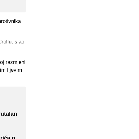
protivnika
rollu, slao
oj razmjeni
im lijevim
rutalan
riča o