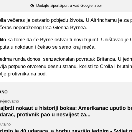
Dodajte SportSport u vaš Google izbor
lla večeras je ostvario pobjedu života. U Altrinchamu je za 
čeras neporaženog Irca Glenna Byrnea.
dilo ka tome da će Byrne ostvariti novi trijumf. Uništavao je C
i puta u nokdaun i čekao se samo kraj meča.
edma runda donosi senzacionalan povratak Britanca. U jedn
lja potpuno otvorenu desnu stranu, koristi to Crolla i brutaln
je protivnika na pod.
ANO
evjerovatno
ajbrži nokaut u historiji boksa: Amerikanac uputio b
darac, protivnik pao u nesvijest za...
utalno
rimio je 40 udaraca, a borbu završio jednim - Svijet p