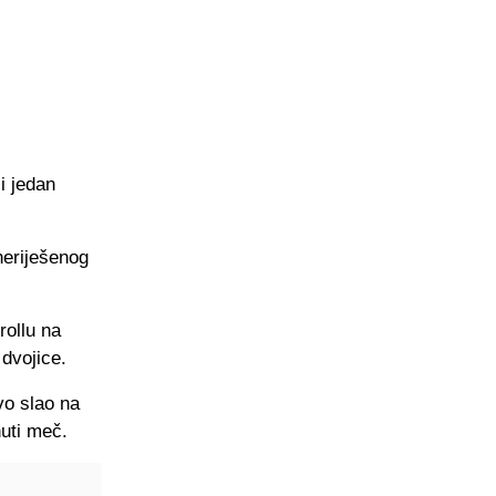
i jedan
neriješenog
rollu na
 dvojice.
vo slao na
nuti meč.