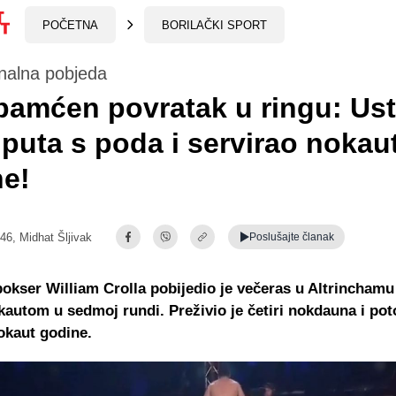
POČETNA
BORILAČKI SPORT
nalna pobjeda
amćen povratak u ringu: Us
i puta s poda i servirao nokau
ne!
:46,
Midhat Šljivak
Poslušajte
članak
bokser William Crolla pobijedio je večeras u Altrincham
autom u sedmoj rundi. Preživio je četiri nokdauna i po
okaut godine.