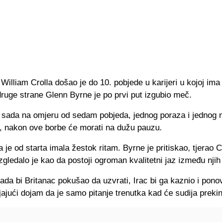
 William Crolla došao je do 10. pobjede u karijeri u kojoj ima 
ruge strane Glenn Byrne je po prvi put izgubio meč.
je sada na omjeru od sedam pobjeda, jednog poraza i jednog 
, nakon ove borbe će morati na dužu pauzu.
je od starta imala žestok ritam. Byrne je pritiskao, tjerao C
zgledalo je kao da postoji ogroman kvalitetni jaz između njih
ada bi Britanac pokušao da uzvrati, Irac bi ga kaznio i pono
jajući dojam da je samo pitanje trenutka kad će sudija preki