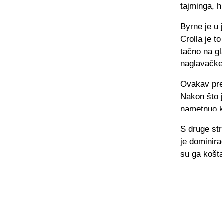
tajminga, h
Byrne je u 
Crolla je t
tačno na gl
naglavačke
Ovakav preo
Nakon što 
nametnuo k
S druge str
je dominira
su ga košta