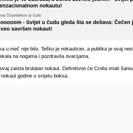
enzacionalnom nokautu!
mar Dzambekov je čudo
ooooom - Svijet u čudu gleda šta se dešava: Čečen 
zveo savršen nokaut!
ka u meč nije bilo. Teško je nokautiran, a publika je ovaj ne
ekala na nogama i pozdravila ovacijama.
ovaj zaista brutalan nokaut. Definitivno će Crolla imati šans
 nokaut godine u svijetu boksa.