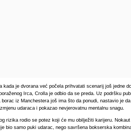
 kada je dvorana već počela prihvatati scenarij još jedne 
oraženog Irca, Crolla je odbio da se preda. Uz podršku publ
 borac iz Manchestera još ima što da ponudi, nastavio je d
razmjenu udaraca i pokazao nevjerovatnu mentalnu snagu.
og rizika rodio se potez koji će mu obilježiti karijeru. Nokaut 
nije bio samo puki udarac, nego savršena bokserska kombina