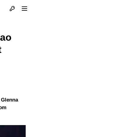
Otvori profil
Otvori meni
tao
t
u Glenna
tom