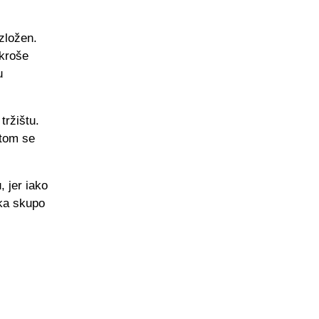
izložen.
 kroše
u
tržištu.
utom se
 jer iako
ika skupo