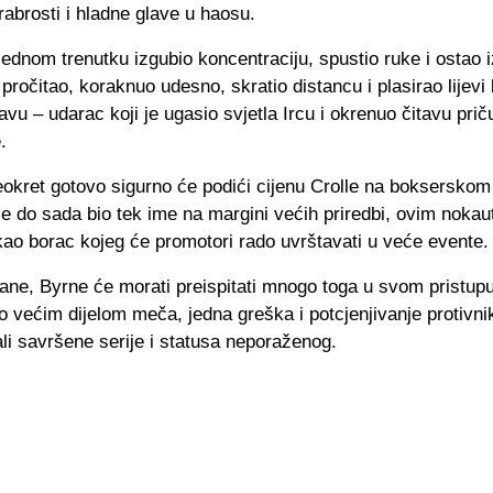
rabrosti i hladne glave u haosu.
jednom trenutku izgubio koncentraciju, spustio ruke i ostao 
o pročitao, koraknuo udesno, skratio distancu i plasirao lijevi
avu – udarac koji je ugasio svjetla Ircu i okrenuo čitavu prič
.
kret gotovo sigurno će podići cijenu Crolle na bokserskom 
je do sada bio tek ime na margini većih priredbi, ovim noka
ao borac kojeg će promotori rado uvrštavati u veće evente.
ane, Byrne će morati preispitati mnogo toga u svom pristupu,
o većim dijelom meča, jedna greška i potcjenjivanje protivn
li savršene serije i statusa neporaženog.