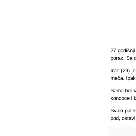
27-godišnji
poraz. Sa d
Irac (29) 
meča. Ipak
Sama borba 
konopce i i
Svaki put k
pod, ostavl