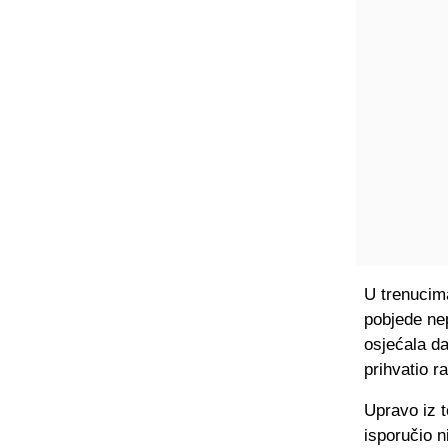
U trenucima
pobjede nep
osjećala da
prihvatio 
Upravo iz t
isporučio 