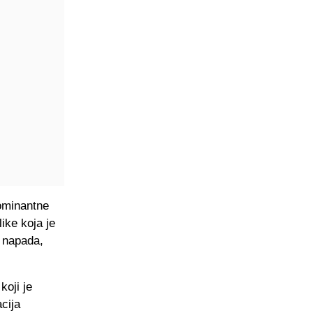
dominantne
ike koja je
a napada,
koji je
cija