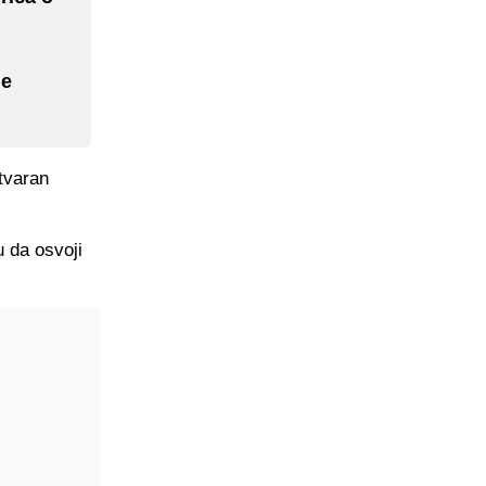
je
stvaran
u da osvoji