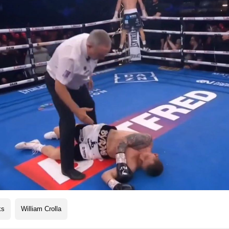
ks
William Crolla