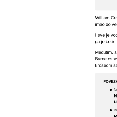
William Cro
imao do ve
I sve je vo
ga je četir
Međutim, s
Byrne ostav
krošeom šal
POVEZ
N
N
u
Br
P