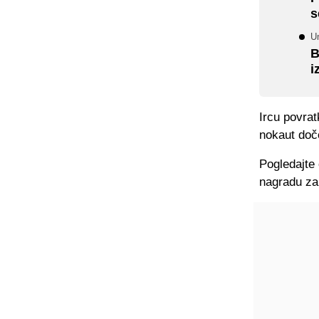
s
U
B
i
Ircu povrat
nokaut doč
Pogledajte 
nagradu za