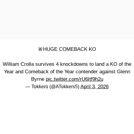
🚨HUGE COMEBACK KO
William Crolla survives 4 knockdowns to land a KO of the
Year and Comeback of the Year contender against Glenn
Byrne
pic.twitter.com/rU6Itf9h2u
April 3, 2026
— Tokkerū (@ATokkers5)