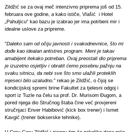
Zildžić se za ovaj meč intenzivno priprema još od 15.
februara ove godine, a kako ističe, Vlašić i Hotel
„Pahuljicu“ kao bazu je izabrao jer ima potrbeni mir i
idealne uslove za pripreme.
"
Daleko sam od očiju javnosti i svakodnevnice, što mi
dođe kao idealan antistres program. Meni je takav
amabijent itekako potreban. Ovaj preostali dio priprema
je izuzetno osjetljiv i obratit ćemo posebnu pažnju na
svaku sitnicu, da nebi sve što smo ulažili proteklih
mjeseci bilo uzaludno.
" rekao je Zildžić, o čijoj se
kondicijskoj spremi brine Fakultet za tjelesni odgoj i
sport iz Tuzle na čelu sa prof. Dr. Murisom Đugom, a
pored njega dio Stručnog štaba čine već provjereni
stručnjaci Enver Habibović (kick box trener) i Ismet
Kavgić (trener bokserske tehnike).