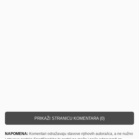
PRIKAŽI STRANICU KOMENTARA (0)
NAPOMENA:
Komentari odražavaju stavove njihovih autora/ica, a ne nužno