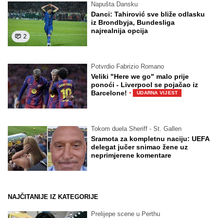
Napušta Dansku
Danci: Tahirović sve bliže odlasku
iz Brondbyja, Bundesliga
najrealnija opcija
2
Potvrdio Fabrizio Romano
Veliki "Here we go" malo prije
ponoći - Liverpool se pojačao iz
·
Barcelone!
UDARNA VIJEST
Tokom duela Sheriff - St. Gallen
Sramota za kompletnu naciju: UEFA
delegat jučer snimao žene uz
neprimjerene komentare
NAJČITANIJE IZ KATEGORIJE
Prelijepe scene u Perthu