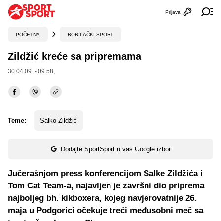
Prijava
Otvori profi
Ot
POČETNA
BORILAČKI SPORT
Zildžić kreće sa pripremama
30.04.09. - 09:58,
Teme:
Salko Zildžić
Dodajte SportSport u vaš Google izbor
Jučerašnjom press konferencijom Salke Zildžića i
Tom Cat Team-a, najavljen je završni dio priprema
najboljeg bh. kikboxera, kojeg navjerovatnije 26.
maja u Podgorici očekuje treći međusobni meč sa