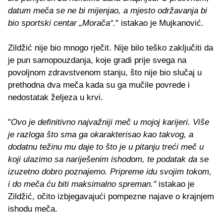
datum meča se ne bi mijenjao, a mjesto održavanja bi
bio sportski centar „Morača“.
" istakao je Mujkanović.
Zildžić nije bio mnogo rječit. Nije bilo teško zaključiti da
je pun samopouzdanja, koje gradi prije svega na
povoljnom zdravstvenom stanju, što nije bio slučaj u
prethodna dva meča kada su ga mučile povrede i
nedostatak željeza u krvi.
"
Ovo je definitivno najvažniji meč u mojoj karijeri. Više
je razloga što sma ga okarakterisao kao takvog, a
dodatnu težinu mu daje to što je u pitanju treći meč u
koji ulazimo sa nariješenim ishodom, te podatak da se
izuzetno dobro poznajemo. Pripreme idu svojim tokom,
i do meča ću biti maksimalno spreman."
istakao je
Zildžić, očito izbjegavajući pompezne najave o krajnjem
ishodu meča.