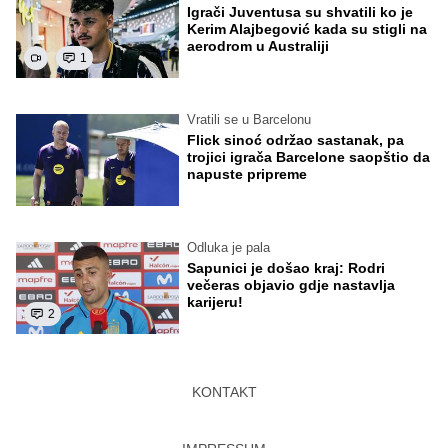
Igrači Juventusa su shvatili ko je
Kerim Alajbegović kada su stigli na
aerodrom u Australiji
1
Vratili se u Barcelonu
Flick sinoć održao sastanak, pa
trojici igrača Barcelone saopštio da
napuste pripreme
Odluka je pala
Sapunici je došao kraj: Rodri
večeras objavio gdje nastavlja
karijeru!
2
KONTAKT