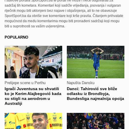
i stavove portala SportSport.ba te portal ne može i neće odgovarati za
sadržaj tih kometara. Komentari koji sadrže vrijeđanja, psovanja i vulgaran
riječnik mogu biti uklonjeni bez najave i objašnjenja, ali to ne obavezuje
SportSport.ba da obriše sve komentare koji krše pravila. Čitanjem prihvatate
mogućnost da među komentarima mogu biti pronađeni sadržaji koji mogu
biti u suprotnosti sa vašim uvjerenjima.
POPULARNO
Prelijepe scene u Perthu
Napušta Dansku
Igrači Juventusa su shvatili
Danci: Tahirović sve bliže
ko je Kerim Alajbegović kada
odlasku iz Brondbyja,
su stigli na aerodrom u
Bundesliga najrealnija opcija
Australiji