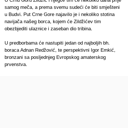
U Crnu Goru Zildžić i njegov tim će nekoliko dana prije
samog meča, a prema svemu sudeći će biti smješteni
u Budvi. Put Crne Gore najavilo je i nekoliko stotina
navijača našeg borca, kojem će Zildžićev tim
obezbjediti ulaznice i zaseban dio tribina.
U predborbama će nastupiti jedan od najboljih bh.
boraca Adnan Redžović, te perspektivni Igor Emkić,
bronzani sa posljednjeg Evropskog amaterskog
prvenstva.