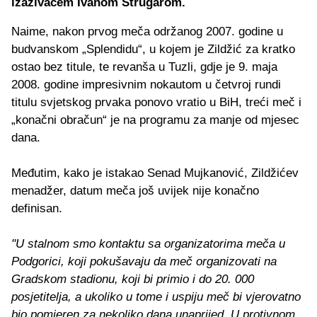
izazivačem Ivanom Strugarom.
Naime, nakon prvog meča održanog 2007. godine u
budvanskom „Splendidu“, u kojem je Zildžić za kratko
ostao bez titule, te revanša u Tuzli, gdje je 9. maja
2008. godine impresivnim nokautom u četvroj rundi
titulu svjetskog prvaka ponovo vratio u BiH, treći meč i
„konačni obračun“ je na programu za manje od mjesec
dana.
Međutim, kako je istakao Senad Mujkanović, Zildžićev
menadžer, datum meča još uvijek nije konačno
definisan.
"U stalnom smo kontaktu sa organizatorima meča u
Podgorici, koji pokušavaju da meč organizovati na
Gradskom stadionu, koji bi primio i do 20. 000
posjetitelja, a ukoliko u tome i uspiju meč bi vjerovatno
bio pomjeren za nekoliko dana unaprijed. U protivnom,