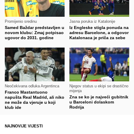
Promijenio sredinu
Jasna poruka iz Katalonije
Samed Baždar predstavljen u
Iz Engleske stigla ponuda na
novom klubu: Zmaj potpisao
adresu Barcelone, a odgovor
ugovor do 2031. godine
Katalonaca je priča za sebe
Neočekivana odluka Argentinca
Njegov status u ekipi se drastično
mijenja
Franco Mastantuono
Zna se ko je najveći gubitnik
napušta Real Madrid, ali niko
u Barceloni dolaskom
ne može da vjeruje u koji
Rodrija
klub ide
NAJNOVIJE VIJESTI