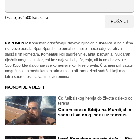
Ostalo još
1500
karaktera
POŠALJI
NAPOMENA:
Komentari odražavaju stavove njihovih autora/ica, a ne nužno
i stavove portala SportSport.ba te portal ne može i neće odgovarati za
sadržaj tih kometara. Komentari koji sadrže vrijeđanja, psovanja i vulgaran
riječnik mogu biti uklonjeni bez najave i objašnjenja, ali to ne obavezuje
SportSport.ba da obriše sve komentare koji krše pravila. Čitanjem prihvatate
mogućnost da među komentarima mogu biti pronađeni sadržaji koji mogu
biti u suprotnosti sa vašim uvjerenjima.
NAJNOVIJE VIJESTI
Od fudbalskog heroja do života daleko od
terena
Golom odveo Srbiju na Mundijal, a
sada uživa na gliseru uz tompus
Igrač Barcelone otvorio dušu: „Bio