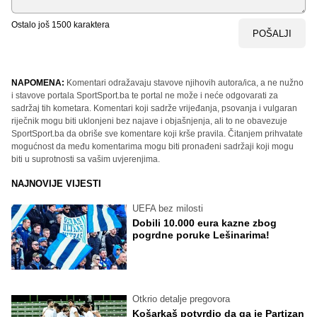
Ostalo još
1500
karaktera
POŠALJI
NAPOMENA:
Komentari odražavaju stavove njihovih autora/ica, a ne nužno
i stavove portala SportSport.ba te portal ne može i neće odgovarati za
sadržaj tih kometara. Komentari koji sadrže vrijeđanja, psovanja i vulgaran
riječnik mogu biti uklonjeni bez najave i objašnjenja, ali to ne obavezuje
SportSport.ba da obriše sve komentare koji krše pravila. Čitanjem prihvatate
mogućnost da među komentarima mogu biti pronađeni sadržaji koji mogu
biti u suprotnosti sa vašim uvjerenjima.
NAJNOVIJE VIJESTI
UEFA bez milosti
Dobili 10.000 eura kazne zbog
pogrdne poruke Lešinarima!
Otkrio detalje pregovora
Košarkaš potvrdio da ga je Partizan