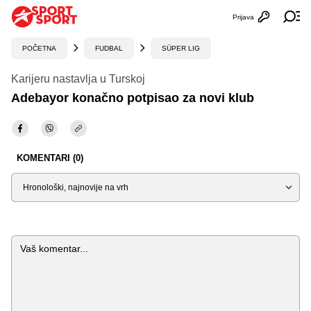
Prijava
Otvori profi
Ot
POČETNA
FUDBAL
SÜPER LIG
Karijeru nastavlja u Turskoj
Adebayor konačno potpisao za novi klub
KOMENTARI (0)
Sortiraj
Komentar