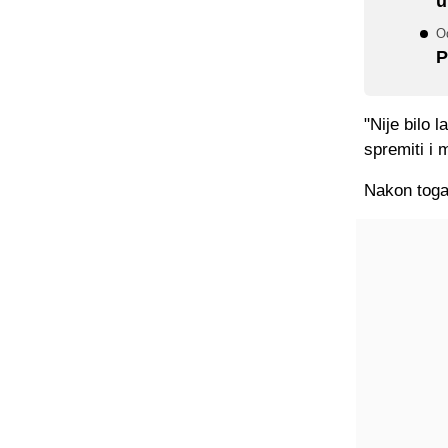
u
Od
P
"Nije bilo
spremiti i 
Nakon toga 