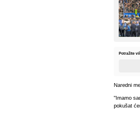
Potražite v
Naredni me
"Imamo sad
pokušat ćem