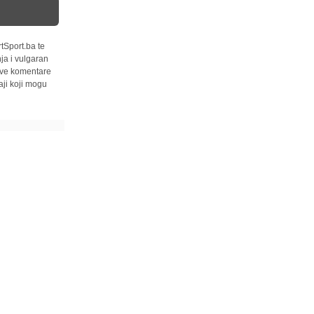
tSport.ba te
ja i vulgaran
 sve komentare
ji koji mogu