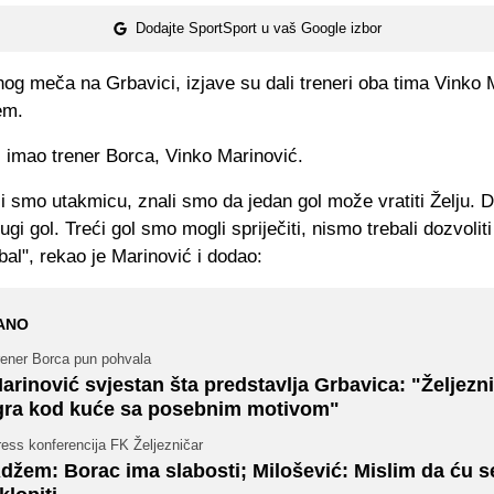
Dodajte SportSport u vaš Google izbor
og meča na Grbavici, izjave su dali treneri oba tima Vinko 
em.
eč imao trener Borca, Vinko Marinović.
li smo utakmicu, znali smo da jedan gol može vratiti Želju. D
ugi gol. Treći gol smo mogli spriječiti, nismo trebali dozvoliti 
dbal", rekao je Marinović i dodao:
ANO
rener Borca pun pohvala
arinović svjestan šta predstavlja Grbavica: "Željezn
gra kod kuće sa posebnim motivom"
ess konferencija FK Željezničar
džem: Borac ima slabosti; Milošević: Mislim da ću s