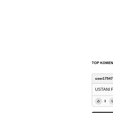
TOP KOMEN
user17547
USTANI P
3