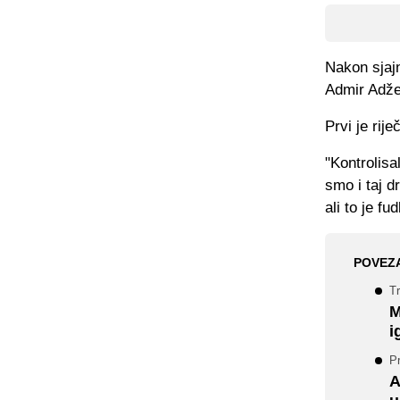
Nakon sjajn
Admir Adž
Prvi je rij
"Kontrolisa
smo i taj dr
ali to je fu
POVEZ
T
M
i
Pr
A