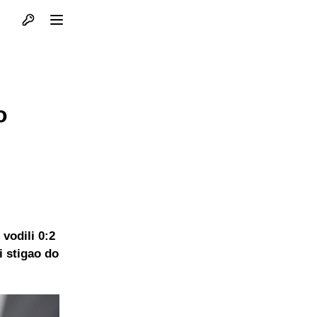
Otvori profil
Otvori meni
o
vodili 0:2
i stigao do