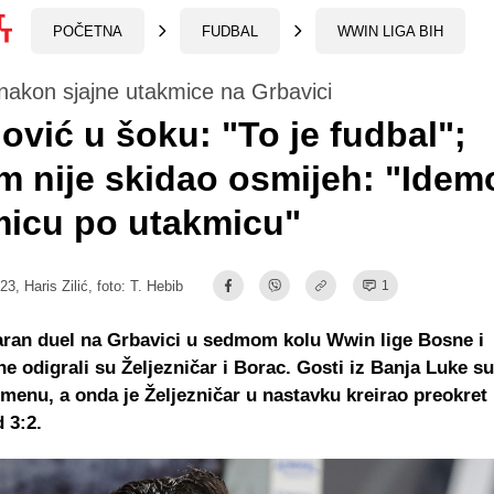
POČETNA
FUDBAL
WWIN LIGA BIH
nakon sjajne utakmice na Grbavici
ović u šoku: "To je fudbal";
 nije skidao osmijeh: "Idem
micu po utakmicu"
:23,
Haris Zilić
, foto: T. Hebib
1
aran duel na Grbavici u sedmom kolu Wwin lige Bosne i
e odigrali su Željezničar i Borac. Gosti iz Banja Luke su 
menu, a onda je Željezničar u nastavku kreirao preokret 
 3:2.