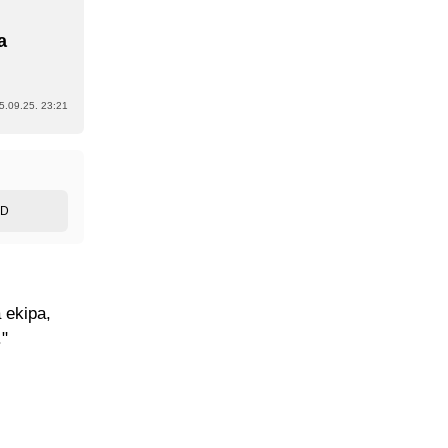
a
5.09.25. 23:21
ED
 ekipa,
."