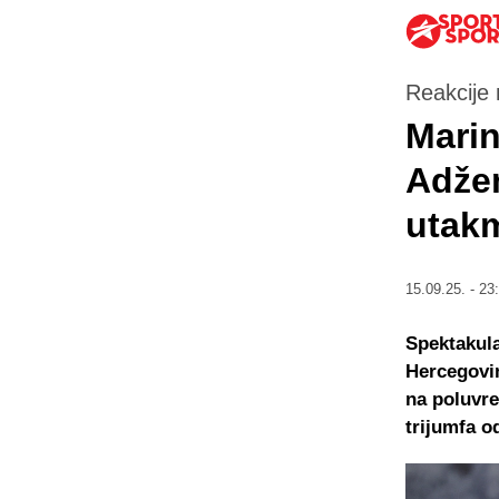
Reakcije 
Marin
Adžem
utak
15.09.25. - 23
Spektakul
Hercegovin
na poluvre
trijumfa od