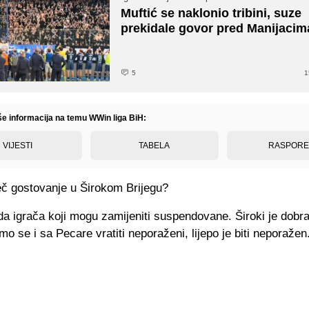
Muftić se naklonio tribini, suze
prekidale govor pred Manijacim
5
1
iše informacija na temu WWin liga BiH:
VIJESTI
TABELA
RASPOR
č gostovanje u Širokom Brijegu?
a igrača koji mogu zamijeniti suspendovane. Široki je dobra
o se i sa Pecare vratiti neporaženi, lijepo je biti neporažen