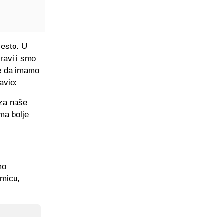
često. U
pravili smo
me da imamo
avio:
 za naše
ma bolje
mo
kmicu,