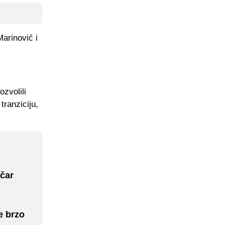
Marinović i
ozvolili
tranziciju,
ičar
e brzo