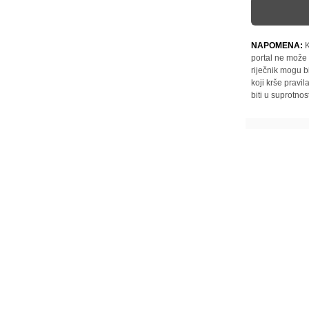
NAPOMENA:
K
portal ne može 
riječnik mogu b
koji krše pravi
biti u suprotnos