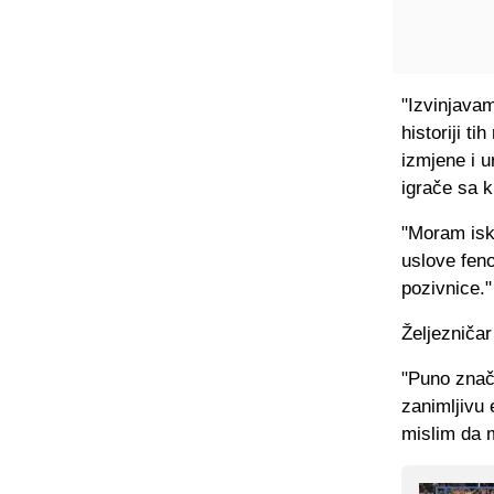
"Izvinjava
historiji t
izmjene i u
igrače sa k
"Moram isko
uslove feno
pozivnice."
Željezničar
"Puno znač
zanimljivu
mislim da 