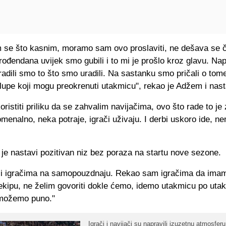
m se što kasnim, moramo sam ovo proslaviti, ne dešava se 
ih rođendana uvijek smo gubili i to mi je prošlo kroz glavu. Na
radili smo to što smo uradili. Na sastanku smo pričali o to
lupe koji mogu preokrenuti utakmicu", rekao je Adžem i nast
ristiti priliku da se zahvalim navijačima, ovo što rade to je
menalno, neka potraje, igrači uživaju. I derbi uskoro ide, ne
 je nastavi pozitivan niz bez poraza na startu nove sezone.
i igračima na samopouzdnaju. Rekao sam igračima da ima
 ekipu, ne želim govoriti dokle ćemo, idemo utakmicu po uta
možemo puno."
Igrači i navijači su napravili izuzetnu atmosferu