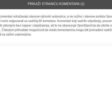
PRIKAŽI STRANICU KOMENTARA (1)
omentari odražavaju stavove njihovih autora/ica, a ne nužno i stavove portala Spor
i neće odgovarati za sadržaj tih kometara. Komentari koji sadrže vrijeđanja, psovan
iti uklonjeni bez najave i objašnjenja, ali to ne obavezuje SportSport.ba da obriše
la. Čitanjem prihvatate mogućnost da među komentarima mogu biti pronađeni sadrža
ti sa vašim uvjerenjima.