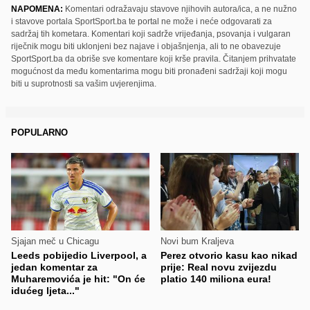
NAPOMENA:
Komentari odražavaju stavove njihovih autora/ica, a ne nužno
i stavove portala SportSport.ba te portal ne može i neće odgovarati za
sadržaj tih kometara. Komentari koji sadrže vrijeđanja, psovanja i vulgaran
riječnik mogu biti uklonjeni bez najave i objašnjenja, ali to ne obavezuje
SportSport.ba da obriše sve komentare koji krše pravila. Čitanjem prihvatate
mogućnost da među komentarima mogu biti pronađeni sadržaji koji mogu
biti u suprotnosti sa vašim uvjerenjima.
POPULARNO
Sjajan meč u Chicagu
Novi bum Kraljeva
Leeds pobijedio Liverpool, a
Perez otvorio kasu kao nikad
jedan komentar za
prije: Real novu zvijezdu
Muharemovića je hit: "On će
platio 140 miliona eura!
idućeg ljeta..."