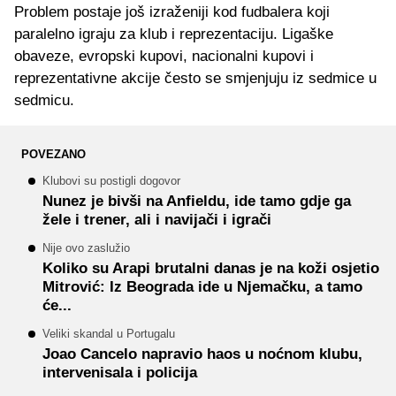
Problem postaje još izraženiji kod fudbalera koji
paralelno igraju za klub i reprezentaciju. Ligaške
obaveze, evropski kupovi, nacionalni kupovi i
reprezentativne akcije često se smjenjuju iz sedmice u
sedmicu.
POVEZANO
Klubovi su postigli dogovor
Nunez je bivši na Anfieldu, ide tamo gdje ga
žele i trener, ali i navijači i igrači
Nije ovo zaslužio
Koliko su Arapi brutalni danas je na koži osjetio
Mitrović: Iz Beograda ide u Njemačku, a tamo
će...
Veliki skandal u Portugalu
Joao Cancelo napravio haos u noćnom klubu,
intervenisala i policija