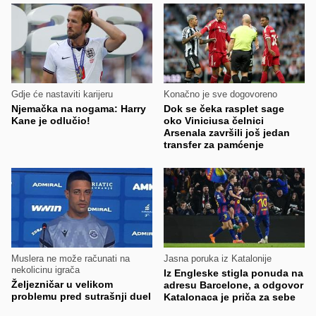
Gdje će nastaviti karijeru
Konačno je sve dogovoreno
Njemačka na nogama: Harry
Dok se čeka rasplet sage
Kane je odlučio!
oko Viniciusa čelnici
Arsenala završili još jedan
transfer za pamćenje
Muslera ne može računati na
Jasna poruka iz Katalonije
nekolicinu igrača
Iz Engleske stigla ponuda na
Željezničar u velikom
adresu Barcelone, a odgovor
problemu pred sutrašnji duel
Katalonaca je priča za sebe