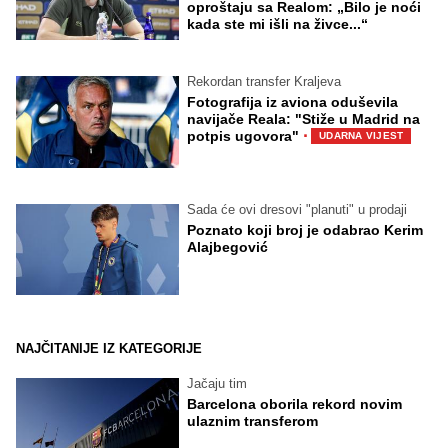
oproštaju sa Realom: „Bilo je noći
kada ste mi išli na živce...“
Rekordan transfer Kraljeva
Fotografija iz aviona oduševila
navijače Reala: "Stiže u Madrid na
·
potpis ugovora"
UDARNA VIJEST
Sada će ovi dresovi "planuti" u prodaji
Poznato koji broj je odabrao Kerim
Alajbegović
NAJČITANIJE IZ KATEGORIJE
Jačaju tim
Barcelona oborila rekord novim
ulaznim transferom