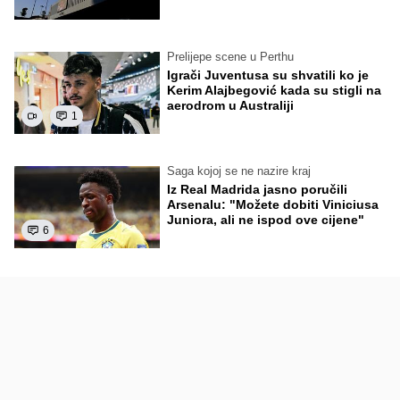
Prelijepe scene u Perthu
Igrači Juventusa su shvatili ko je
Kerim Alajbegović kada su stigli na
aerodrom u Australiji
1
Saga kojoj se ne nazire kraj
Iz Real Madrida jasno poručili
Arsenalu: "Možete dobiti Viniciusa
Juniora, ali ne ispod ove cijene"
6