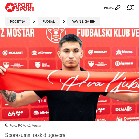
Prijava
Otvori profi
Ot
POČETNA
FUDBAL
WWIN LIGA BIH
Foto: FK Velež Mostar
Sporazumni raskid ugovora