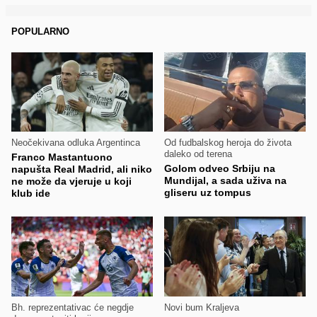
POPULARNO
Neočekivana odluka Argentinca
Od fudbalskog heroja do života
daleko od terena
Franco Mastantuono
Golom odveo Srbiju na
napušta Real Madrid, ali niko
Mundijal, a sada uživa na
ne može da vjeruje u koji
gliseru uz tompus
klub ide
Bh. reprezentativac će negdje
Novi bum Kraljeva