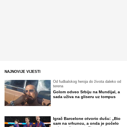
NAJNOVIJE VIJESTI
Od fudbalskog heroja do života daleko od
terena
Golom odveo Srbiju na Mundijal, a
sada uživa na gliseru uz tompus
Igrač Barcelone otvorio dušu: „Bio
sam na vrhuncu, a onda je počelo