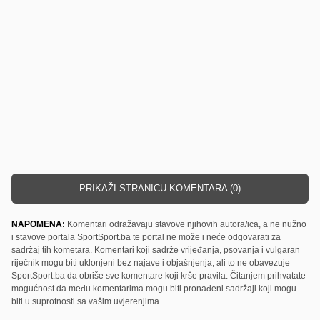
PRIKAŽI STRANICU KOMENTARA (0)
NAPOMENA:
Komentari odražavaju stavove njihovih autora/ica, a ne nužno
i stavove portala SportSport.ba te portal ne može i neće odgovarati za
sadržaj tih kometara. Komentari koji sadrže vrijeđanja, psovanja i vulgaran
riječnik mogu biti uklonjeni bez najave i objašnjenja, ali to ne obavezuje
SportSport.ba da obriše sve komentare koji krše pravila. Čitanjem prihvatate
mogućnost da među komentarima mogu biti pronađeni sadržaji koji mogu
biti u suprotnosti sa vašim uvjerenjima.