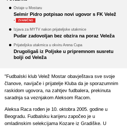
Ostaje u Mostaru
Selmir Pidro potpisao novi ugovor s FK Velež
·
ZVANIČNO
Izjava za MYTV nakon prijateljske utakmice
Pudar zadovoljan bez obzira na poraz Veleža
Prijateljska utakmica u okviru Arena Cupa
Drugoligaš iz Poljske u pripremnom susretu
bolji od Veleža
"Fudbalski klub Velež Mostar obavještava sve svoje
članove, navijače i prijatelje Kluba da je sporazumnim
raskidom ugovora, na zahtjev fudbalera, prekinuta
saradnja sa veznjakom Aleksom Racom.
Aleksa Raca rođen je 10. oktobra 2005. godine u
Beogradu. Fudbalsku karijeru započeo je u
omladinskim selekcijama Kozare iz Gradiške. U