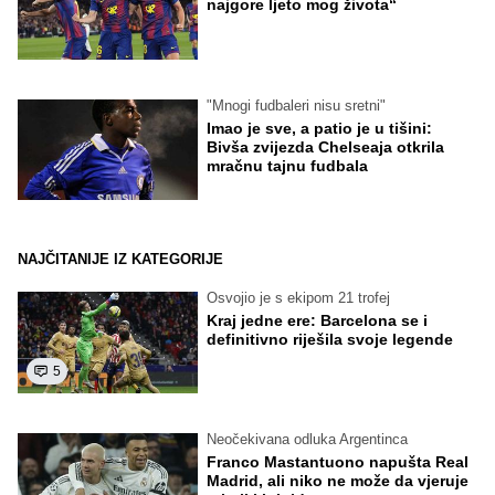
najgore ljeto mog života“
"Mnogi fudbaleri nisu sretni"
Imao je sve, a patio je u tišini:
Bivša zvijezda Chelseaja otkrila
mračnu tajnu fudbala
NAJČITANIJE IZ KATEGORIJE
Osvojio je s ekipom 21 trofej
Kraj jedne ere: Barcelona se i
definitivno riješila svoje legende
5
Neočekivana odluka Argentinca
Franco Mastantuono napušta Real
Madrid, ali niko ne može da vjeruje