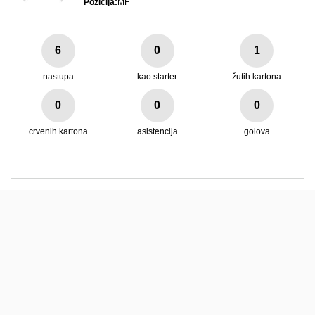
Pozicija:
MF
6
0
1
nastupa
kao starter
žutih kartona
0
0
0
crvenih kartona
asistencija
golova