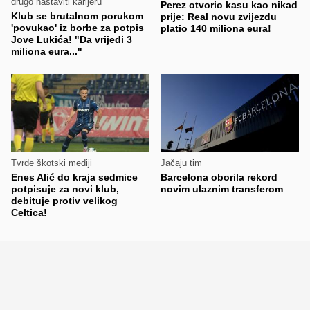
drugo nastaviti karijeru
Perez otvorio kasu kao nikad
Klub se brutalnom porukom
prije: Real novu zvijezdu
'povukao' iz borbe za potpis
platio 140 miliona eura!
Jove Lukića! "Da vrijedi 3
miliona eura..."
Tvrde škotski mediji
Jačaju tim
Enes Alić do kraja sedmice
Barcelona oborila rekord
potpisuje za novi klub,
novim ulaznim transferom
debituje protiv velikog
Celtica!