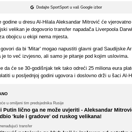
Dodajte SportSport u vaš Google izbor
 godine u dresu Al-Hilala Aleksandar Mitrović će vjerovatno 
jski velikan je dogovorio transfer napadača Liverpoola Darw
za obojicu u ekipi nema mjesta.
ovori da bi 'Mitar' mogao napustiti glavni grad Saudijske Ar
 je to već izvjesno, ali samo je pitanje pod kojim uslovima.
 da će se 30-godišnjak tek tako odreći 25 miliona eura pla
latiti u posljednjoj godini ugovora i doslovno drži u šaci Al-Hi
ANO
će u omiljeni tim predsjednika Rusije
i Putin lično ga ne može uvjeriti - Aleksandar Mitrovi
dbio 'kule i gradove' od ruskog velikana!
nenađujući transfer