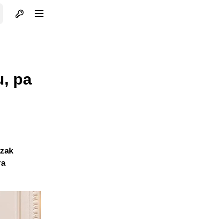
Otvori profil
Otvori meni
u, pa
azak
ra