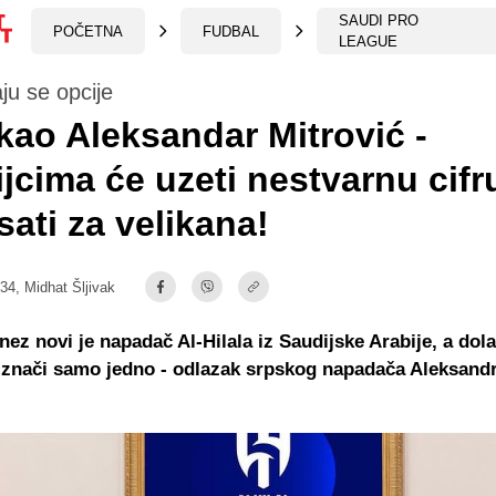
SAUDI PRO
POČETNA
FUDBAL
LEAGUE
u se opcije
kao Aleksandar Mitrović -
jcima će uzeti nestvarnu cifr
sati za velikana!
:34,
Midhat Šljivak
ez novi je napadač Al-Hilala iz Saudijske Arabije, a dol
 znači samo jedno - odlazak srpskog napadača Aleksand