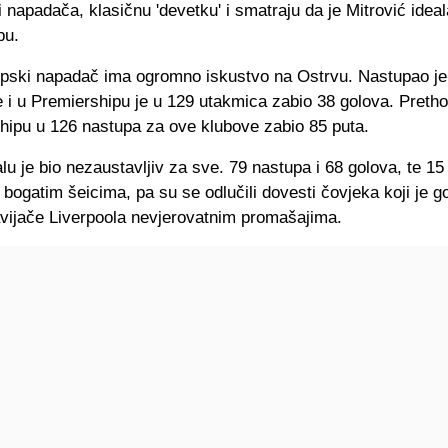
i napadača, klasičnu 'devetku' i smatraju da je Mitrović idea
pu.
rpski napadač ima ogromno iskustvo na Ostrvu. Nastupao j
 i u Premiershipu je u 129 utakmica zabio 38 golova. Pretho
ipu u 126 nastupa za ove klubove zabio 85 puta.
lalu je bio nezaustavljiv za sve. 79 nastupa i 68 golova, te 15
bogatim šeicima, pa su se odlučili dovesti čovjeka koji je 
avijače Liverpoola nevjerovatnim promašajima.