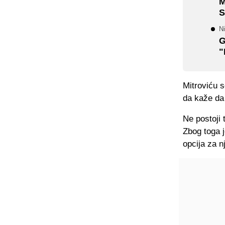
M
S
Ni
G
"
Mitroviću s
da kaže da 
Ne postoji 
Zbog toga j
opcija za n