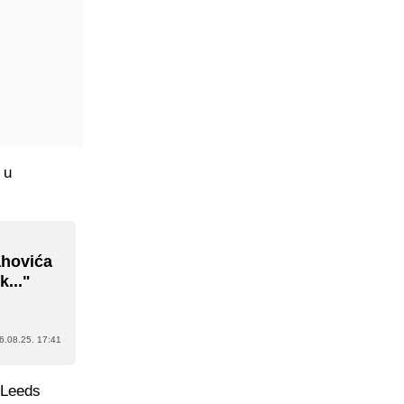
 u
hovića
k..."
6.08.25. 17:41
. Leeds