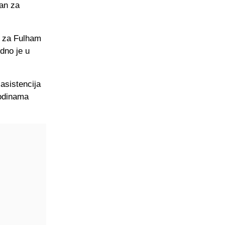
lan za
e za Fulham
dno je u
 asistencija
godinama