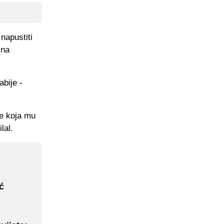
napustiti
ina
abije -
te koja mu
lal.
ć