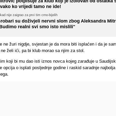
itrović potpisuje za klub koji je izolovan od ostatka s
vako ko vrijedi tamo ne ide!
kad nije zaigrao za prvi tim crno-bijelih
robari su doživjeli nervni slom zbog Aleksandra Mitr
Budimo realni svi smo isto mislili"
e ne žuri nigdje, svjestan je da mora biti isplaćen i da je s
ne želi ići, pa bi klub morao sa njim za stol.
tim koji bi mu dao isti iznos novca kojeg zarađuje u Saudijsko
e opcija o isplati posljednje godine i raskid saradnje najbol
jega.