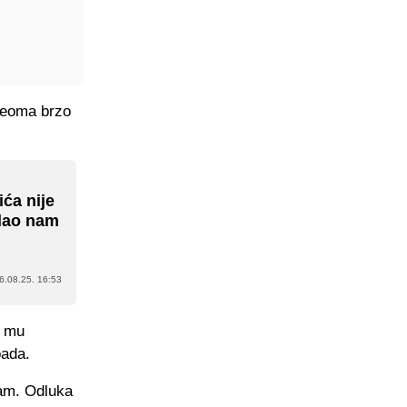
 veoma brzo
ća nije
 dao nam
6.08.25. 16:53
i mu
oada.
ham. Odluka