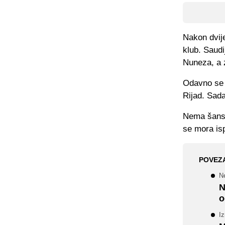
Nakon dvije
klub. Saudi
Nuneza, a 
Odavno se g
Rijad. Sada
Nema šanse
se mora isp
POVEZ
Ne
N
o
Iz