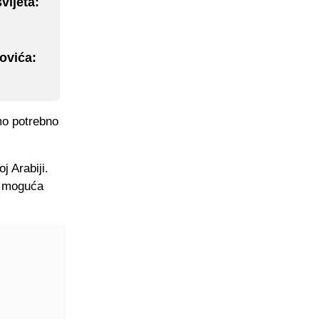
vijeta:
ovića:
amo potrebno
j Arabiji.
ja moguća