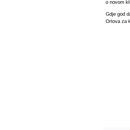
o novom kl
Gdje god da
Orlova za 