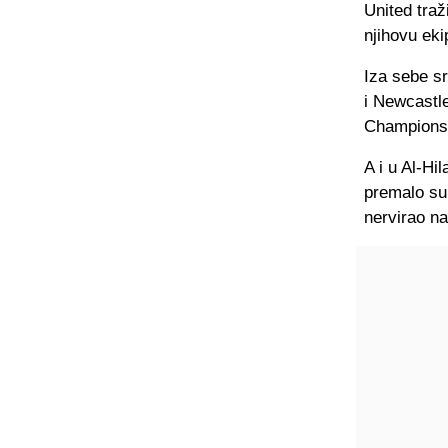
United traž
njihovu eki
Iza sebe s
i Newcastle
Championsh
A i u Al-Hi
premalo su 
nervirao n