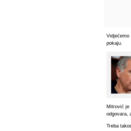
Vidjećemo h
pokaju.
Mitrović je
odgovara, 
Treba tako