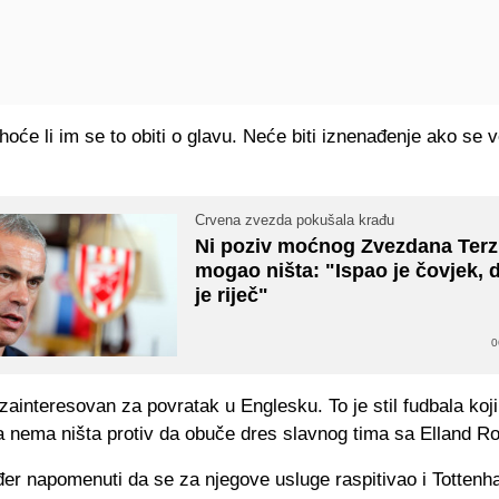
oće li im se to obiti o glavu. Neće biti iznenađenje ako se
Crvena zvezda pokušala krađu
Ni poziv moćnog Zvezdana Terzi
mogao ništa: "Ispao je čovjek,
je riječ"
0
 zainteresovan za povratak u Englesku. To je stil fudbala koj
a nema ništa protiv da obuče dres slavnog tima sa Elland R
đer napomenuti da se za njegove usluge raspitivao i Totten