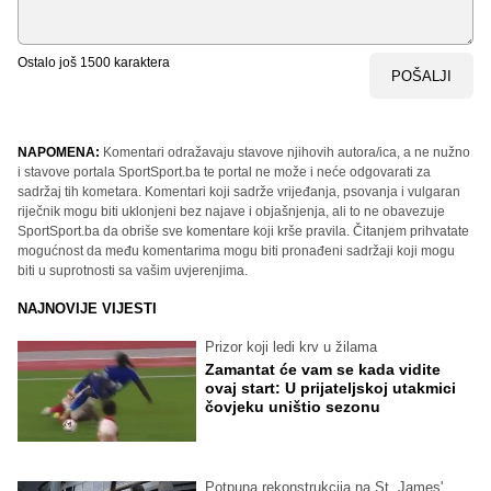
Ostalo još
1500
karaktera
POŠALJI
NAPOMENA:
Komentari odražavaju stavove njihovih autora/ica, a ne nužno
i stavove portala SportSport.ba te portal ne može i neće odgovarati za
sadržaj tih kometara. Komentari koji sadrže vrijeđanja, psovanja i vulgaran
riječnik mogu biti uklonjeni bez najave i objašnjenja, ali to ne obavezuje
SportSport.ba da obriše sve komentare koji krše pravila. Čitanjem prihvatate
mogućnost da među komentarima mogu biti pronađeni sadržaji koji mogu
biti u suprotnosti sa vašim uvjerenjima.
NAJNOVIJE VIJESTI
Prizor koji ledi krv u žilama
Zamantat će vam se kada vidite
ovaj start: U prijateljskoj utakmici
čovjeku uništio sezonu
Potpuna rekonstrukcija na St. James'