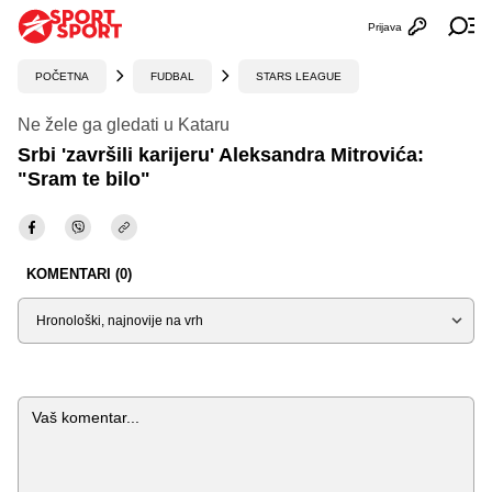
Prijava
Otvori profi
Ot
POČETNA
FUDBAL
STARS LEAGUE
Ne žele ga gledati u Kataru
Srbi 'završili karijeru' Aleksandra Mitrovića:
"Sram te bilo"
KOMENTARI (0)
Sortiraj
Komentar