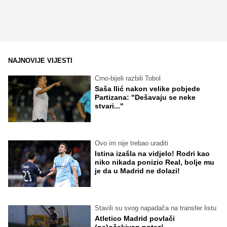
NAJNOVIJE VIJESTI
Crno-bijeli razbili Tobol
Saša Ilić nakon velike pobjede
Partizana: "Dešavaju se neke
stvari..."
Ovo im nije trebao uraditi
Istina izašla na vidjelo! Rodri kao
niko nikada ponizio Real, bolje mu
je da u Madrid ne dolazi!
Stavili su svog napadača na transfer listu
Atletico Madrid povlači
(ne)očekivan potez!