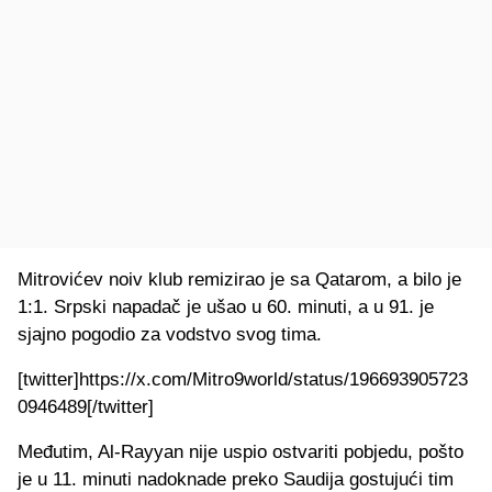
Mitrovićev noiv klub remizirao je sa Qatarom, a bilo je
1:1. Srpski napadač je ušao u 60. minuti, a u 91. je
sjajno pogodio za vodstvo svog tima.
[twitter]https://x.com/Mitro9world/status/196693905723
0946489[/twitter]
Međutim, Al-Rayyan nije uspio ostvariti pobjedu, pošto
je u 11. minuti nadoknade preko Saudija gostujući tim