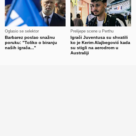
Oglasio se selektor
Prelijepe scene u Perthu
Barbarez poslao snažnu
Igrači Juventusa su shvatili
poruku: "Toliko o biranju
ko je Kerim Alajbegović kada
naših igrača..."
su stigli na aerodrom u
Australiji