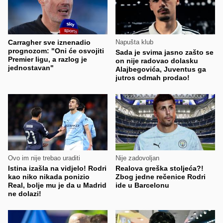
Carragher sve iznenadio
Napušta klub
prognozom: "Oni će osvojiti
Sada je svima jasno zašto se
Premier ligu, a razlog je
on nije radovao dolasku
jednostavan"
Alajbegovića, Juventus ga
jutros odmah prodao!
Ovo im nije trebao uraditi
Nije zadovoljan
Istina izašla na vidjelo! Rodri
Realova greška stoljeća?!
kao niko nikada ponizio
Zbog jedne rečenice Rodri
Real, bolje mu je da u Madrid
ide u Barcelonu
ne dolazi!