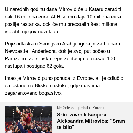
U narednih godinu dana Mitrović će u Kataru zaraditi
čak 16 miliona eura. Al Hilal mu daje 10 miliona eura
poslije rastanka, dok će mu preostalih šest miliona
isplatiti njegov novi klub.
Prije odlaska u Saudijsku Arabiju igroa je za Fulham,
Newcastle i Anderlecht, dok je svoj put počeo u
Partizanu. Za srpsku reprezentaciju je upisao 100
nastupa i postigao 62 gola.
Imao je Mitrović puno ponuda iz Evrope, ali je odlučio
da ostane na Bliskom istoku, gdje ipak ima
zagarantovano bogatstvo.
Ne žele ga gledati u Kataru
Srbi 'završili karijeru'
Aleksandra Mitrovića: "Sram
te bilo"