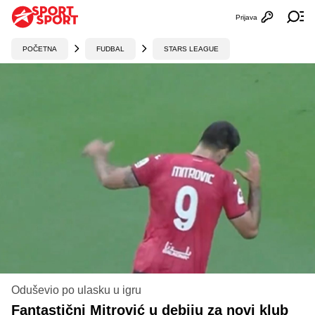
Prijava
Otvori profi
Ot
POČETNA
FUDBAL
STARS LEAGUE
Oduševio po ulasku u igru
Fantastični Mitrović u debiju za novi klub