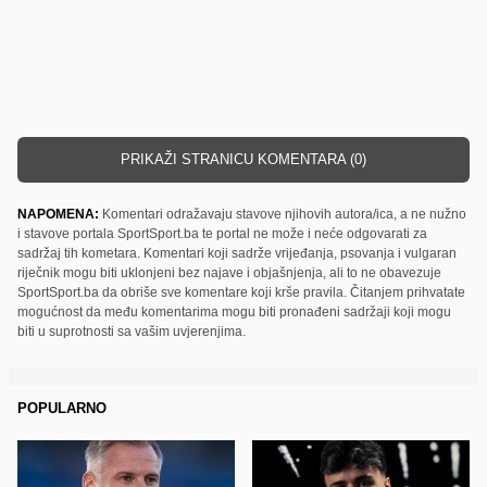
PRIKAŽI STRANICU KOMENTARA (0)
NAPOMENA:
Komentari odražavaju stavove njihovih autora/ica, a ne nužno
i stavove portala SportSport.ba te portal ne može i neće odgovarati za
sadržaj tih kometara. Komentari koji sadrže vrijeđanja, psovanja i vulgaran
riječnik mogu biti uklonjeni bez najave i objašnjenja, ali to ne obavezuje
SportSport.ba da obriše sve komentare koji krše pravila. Čitanjem prihvatate
mogućnost da među komentarima mogu biti pronađeni sadržaji koji mogu
biti u suprotnosti sa vašim uvjerenjima.
POPULARNO