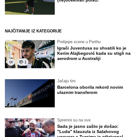
NAJČITANIJE IZ KATEGORIJE
Prelijepe scene u Perthu
Igrači Juventusa su shvatili ko je
Kerim Alajbegović kada su stigli na
aerodrom u Australiji
1
Jačaju tim
Barcelona oborila rekord novim
ulaznim transferom
Spremni su na sve
Sada je jasno zašto je došao:
"Luda" klauzula iz Salahovog
ugovora s Turcima je otkrivena!