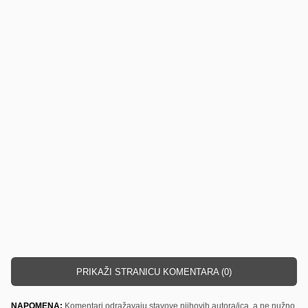
PRIKAŽI STRANICU KOMENTARA (0)
NAPOMENA:
Komentari odražavaju stavove njihovih autora/ica, a ne nužno