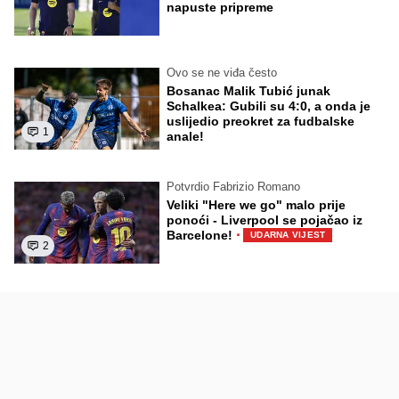
napuste pripreme
Ovo se ne viđa često
Bosanac Malik Tubić junak
Schalkea: Gubili su 4:0, a onda je
uslijedio preokret za fudbalske
1
anale!
Potvrdio Fabrizio Romano
Veliki "Here we go" malo prije
ponoći - Liverpool se pojačao iz
·
Barcelone!
UDARNA VIJEST
2