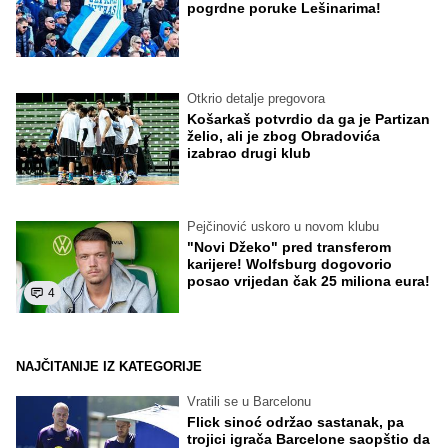
pogrdne poruke Lešinarima!
Otkrio detalje pregovora
Košarkaš potvrdio da ga je Partizan
želio, ali je zbog Obradovića
izabrao drugi klub
Pejčinović uskoro u novom klubu
"Novi Džeko" pred transferom
karijere! Wolfsburg dogovorio
posao vrijedan čak 25 miliona eura!
4
NAJČITANIJE IZ KATEGORIJE
Vratili se u Barcelonu
Flick sinoć održao sastanak, pa
trojici igrača Barcelone saopštio da