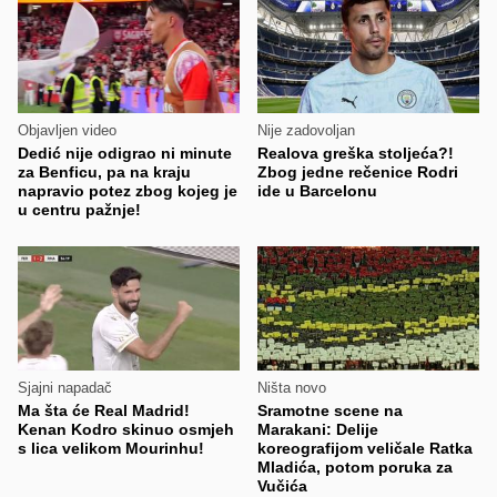
Objavljen video
Nije zadovoljan
Dedić nije odigrao ni minute
Realova greška stoljeća?!
za Benficu, pa na kraju
Zbog jedne rečenice Rodri
napravio potez zbog kojeg je
ide u Barcelonu
u centru pažnje!
Sjajni napadač
Ništa novo
Ma šta će Real Madrid!
Sramotne scene na
Kenan Kodro skinuo osmjeh
Marakani: Delije
s lica velikom Mourinhu!
koreografijom veličale Ratka
Mladića, potom poruka za
Vučića