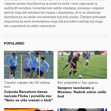
i stavove portala SportSport.ba te portal ne može i neće odgovarati za
sadržaj tih kometara. Komentari koji sadrže vrijeđanja, psovanja i vulgaran
riječnik mogu biti uklonjeni bez najave i objašnjenja, ali to ne obavezuje
SportSport.ba da obriše sve komentare koji krše pravila. Čitanjem prihvatate
mogućnost da među komentarima mogu biti pronađeni sadržaji koji mogu
biti u suprotnosti sa vašim uvjerenjima.
POPULARNO
Transfer vrijedan oko 50 miliona
Bez pobjednika i bez golova
eura
Sarajevo razočaralo u
Zvijezda Barcelone danas
Mostaru: Radnik odnio veliki
nazvala Flicka i poručila mu:
bod
"Neću se više vraćati u klub"