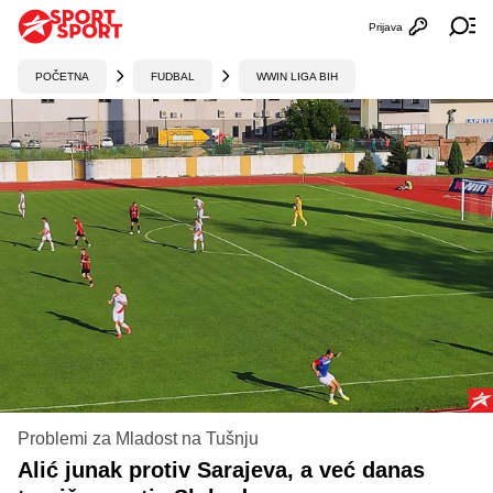
Prijava
Otvori profi
Ot
POČETNA
FUDBAL
WWIN LIGA BIH
Problemi za Mladost na Tušnju
Alić junak protiv Sarajeva, a već danas