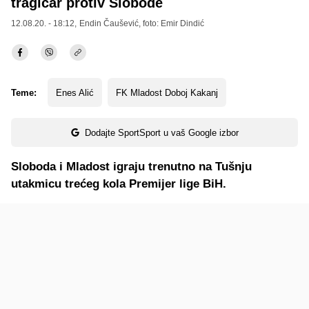
tragičar protiv Slobode
12.08.20. - 18:12,
Endin Čaušević
, foto: Emir Dindić
Teme:
Enes Alić
FK Mladost Doboj Kakanj
Dodajte SportSport u vaš Google izbor
Sloboda i Mladost igraju trenutno na Tušnju
utakmicu trećeg kola Premijer lige BiH.