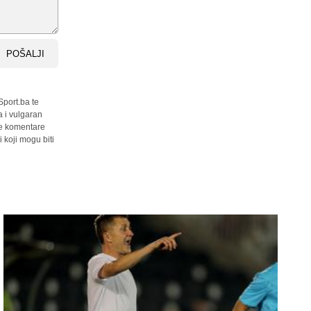
POŠALJI
Sport.ba te
a i vulgaran
sve komentare
 koji mogu biti