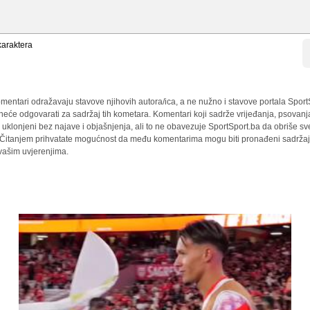
araktera
mentari odražavaju stavove njihovih autora/ica, a ne nužno i stavove portala Sport
 neće odgovarati za sadržaj tih kometara. Komentari koji sadrže vrijeđanja, psovanj
i uklonjeni bez najave i objašnjenja, ali to ne obavezuje SportSport.ba da obriše 
a. Čitanjem prihvatate mogućnost da među komentarima mogu biti pronađeni sadržaji
 vašim uvjerenjima.