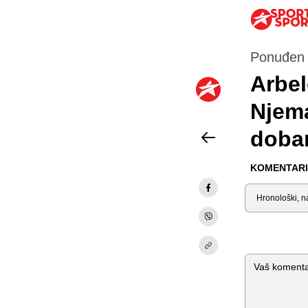
Ponuđen 
Arbel
Njema
dobar
KOMENTARI 
Sortiraj
Komentar