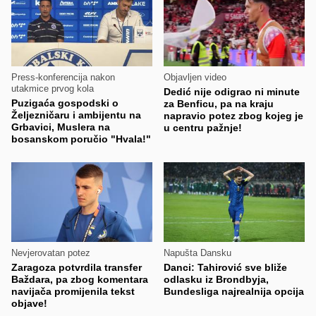
Press-konferencija nakon
Objavljen video
utakmice prvog kola
Dedić nije odigrao ni minute
Puzigaća gospodski o
za Benficu, pa na kraju
Željezničaru i ambijentu na
napravio potez zbog kojeg je
Grbavici, Muslera na
u centru pažnje!
bosanskom poručio "Hvala!"
Nevjerovatan potez
Napušta Dansku
Zaragoza potvrdila transfer
Danci: Tahirović sve bliže
Baždara, pa zbog komentara
odlasku iz Brondbyja,
navijača promijenila tekst
Bundesliga najrealnija opcija
objave!