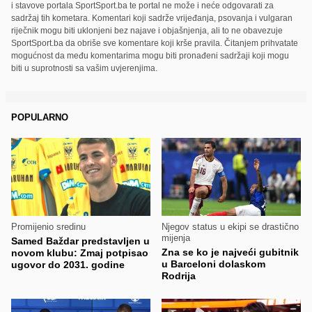
i stavove portala SportSport.ba te portal ne može i neće odgovarati za
sadržaj tih kometara. Komentari koji sadrže vrijeđanja, psovanja i vulgaran
riječnik mogu biti uklonjeni bez najave i objašnjenja, ali to ne obavezuje
SportSport.ba da obriše sve komentare koji krše pravila. Čitanjem prihvatate
mogućnost da među komentarima mogu biti pronađeni sadržaji koji mogu
biti u suprotnosti sa vašim uvjerenjima.
POPULARNO
Promijenio sredinu
Njegov status u ekipi se drastično
mijenja
Samed Baždar predstavljen u
Zna se ko je najveći gubitnik
novom klubu: Zmaj potpisao
u Barceloni dolaskom
ugovor do 2031. godine
Rodrija