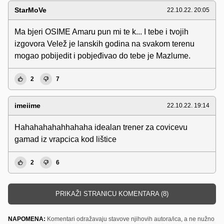
StarMoVe
22.10.22. 20:05
Ma bjeri OSIME Amaru pun mi te k... I tebe i tvojih
izgovora Velež je lanskih godina na svakom terenu
mogao pobijedit i pobjeđivao do tebe je Mazlume.
2
7
imeiime
22.10.22. 19:14
Hahahahahahhahaha idealan trener za covicevu
gamad iz vrapcica kod lištice
2
6
PRIKAŽI STRANICU KOMENTARA (8)
NAPOMENA:
Komentari odražavaju stavove njihovih autora/ica, a ne nužno