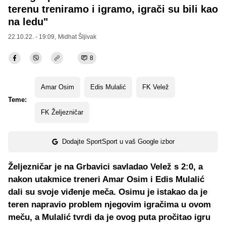
terenu treniramo i igramo, igrači su bili kao
na ledu"
22.10.22. - 19:09,
Midhat Šljivak
8
Amar Osim
Edis Mulalić
FK Velež
Teme:
FK Željezničar
Dodajte SportSport u vaš Google izbor
Željezničar je na Grbavici savladao Velež s 2:0, a
nakon utakmice treneri Amar Osim i Edis Mulalić
dali su svoje viđenje meča. Osimu je istakao da je
teren napravio problem njegovim igračima u ovom
meču, a Mulalić tvrdi da je ovog puta pročitao igru