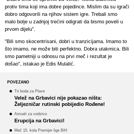
protiv tima koji ima dobre pojedince. Mislim da su igrači
dobro odgovorili na njihov sistem igre. Trebali smo
malo bolje u zadnjoj trećini odigrati da bismo poveli u
prvom dijelu".
"Bili smo skocentrisani, dobri u tranzicijama. Imamo to
što imamo, ne može biti perfektno. Dobra utakmica. Bili
smo pametniji u odnosu na prvi meč i rezultat je
došao", istakao je Edis Mulalić.
POVEZANO
Tri boda za Plave
Velež na Grbavici nije pokazao ništa:
Željezničar rutinski pobijedio Rođene!
Amoah za vodstvo
Erupcija na Grbavici!
Meč 15. kola Premijer lige BiH