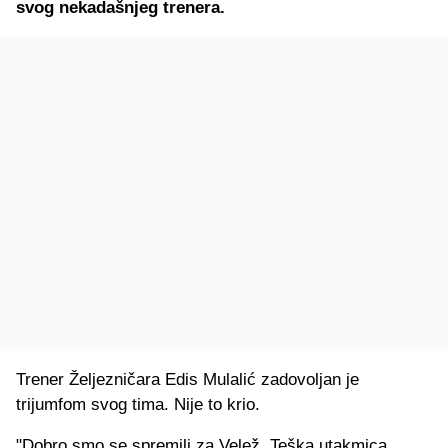
svog nekadašnjeg trenera.
Trener Željezničara Edis Mulalić zadovoljan je
trijumfom svog tima. Nije to krio.
"Dobro smo se spremili za Velež. Teška utakmica