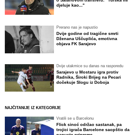
djeluje kao..."
Prerano nas je napustio
Dvije godine od tragične smrti
Dženana Uščuplića, emotivna
objava FK Sarajevo
Dvije utakmice su danas na rasporedu
Sarajevo u Mostaru igra protiv
Radnika, Široki Brijeg na Pecari
dočekuje Slogu iz Doboja
NAJČITANIJE IZ KATEGORIJE
Vratili se u Barcelonu
Flick sinoć održao sastanak, pa
trojici igrača Barcelone saopštio da
napuste pripreme