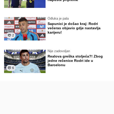
Odluka je pala
Sapunici je došao kraj: Rodri
večeras objavio gdje nastavlja
karijeru!
2
Nije zadovoljan
Realova greška stoljeća?! Zbog
jedne rečenice Rodri ide u
Barcelonu
6