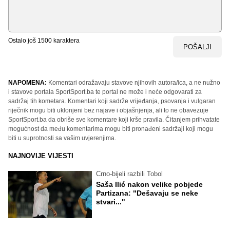
Ostalo još
1500
karaktera
POŠALJI
NAPOMENA:
Komentari odražavaju stavove njihovih autora/ica, a ne nužno
i stavove portala SportSport.ba te portal ne može i neće odgovarati za
sadržaj tih kometara. Komentari koji sadrže vrijeđanja, psovanja i vulgaran
riječnik mogu biti uklonjeni bez najave i objašnjenja, ali to ne obavezuje
SportSport.ba da obriše sve komentare koji krše pravila. Čitanjem prihvatate
mogućnost da među komentarima mogu biti pronađeni sadržaji koji mogu
biti u suprotnosti sa vašim uvjerenjima.
NAJNOVIJE VIJESTI
Crno-bijeli razbili Tobol
Saša Ilić nakon velike pobjede
Partizana: "Dešavaju se neke
stvari..."