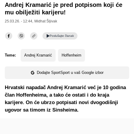
Andrej Kramarić je pred potpisom koji će
mu obilježiti karijeru!
25.03.26. - 12:44,
Midhat Šljivak
Poslušajte
članak
Teme:
Andrej Kramarić
Hoffenheim
Dodajte SportSport u vaš Google izbor
Hrvatski napadač Andrej Kramarić već je 10 godina
član Hoffenheima, a tako će ostati i do kraja
karijere. On će ubrzo potpisati novi dvogodišnji
ugovor sa timom iz Sinsheima.