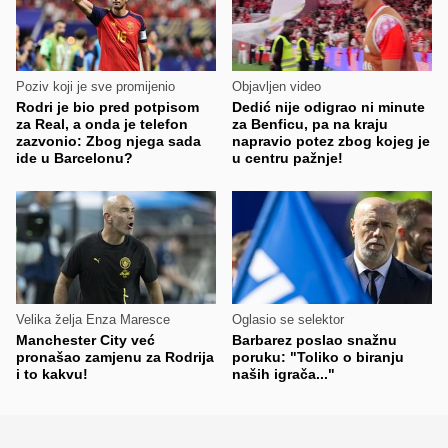
Poziv koji je sve promijenio
Objavljen video
Rodri je bio pred potpisom
Dedić nije odigrao ni minute
za Real, a onda je telefon
za Benficu, pa na kraju
zazvonio: Zbog njega sada
napravio potez zbog kojeg je
ide u Barcelonu?
u centru pažnje!
Velika želja Enza Maresce
Oglasio se selektor
Manchester City već
Barbarez poslao snažnu
pronašao zamjenu za Rodrija
poruku: "Toliko o biranju
i to kakvu!
naših igrača..."