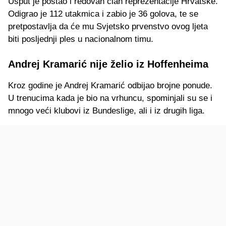
Usput je postao i redovan član reprezentacije Hrvatske.
Odigrao je 112 utakmica i zabio je 36 golova, te se
pretpostavlja da će mu Svjetsko prvenstvo ovog ljeta
biti posljednji ples u nacionalnom timu.
Andrej Kramarić nije želio iz Hoffenheima
Kroz godine je Andrej Kramarić odbijao brojne ponude.
U trenucima kada je bio na vrhuncu, spominjali su se i
mnogo veći klubovi iz Bundeslige, ali i iz drugih liga.