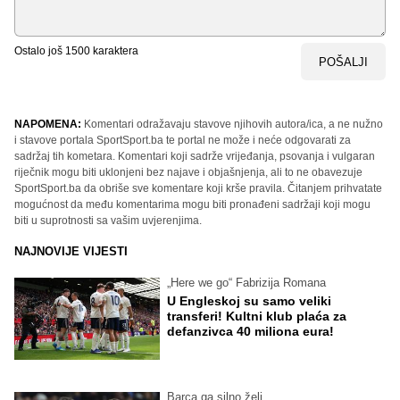
Ostalo još
1500
karaktera
POŠALJI
NAPOMENA:
Komentari odražavaju stavove njihovih autora/ica, a ne nužno
i stavove portala SportSport.ba te portal ne može i neće odgovarati za
sadržaj tih kometara. Komentari koji sadrže vrijeđanja, psovanja i vulgaran
riječnik mogu biti uklonjeni bez najave i objašnjenja, ali to ne obavezuje
SportSport.ba da obriše sve komentare koji krše pravila. Čitanjem prihvatate
mogućnost da među komentarima mogu biti pronađeni sadržaji koji mogu
biti u suprotnosti sa vašim uvjerenjima.
NAJNOVIJE VIJESTI
„Here we go“ Fabrizija Romana
U Engleskoj su samo veliki
transferi! Kultni klub plaća za
defanzivca 40 miliona eura!
Barca ga silno želi