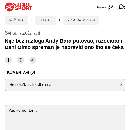
Prijava
Otvori profi
Ot
POČETNA
FUDBAL
PRIMERA DIVISION
Svi su razočarani
Nije bez razloga Andy Bara putovao, razočarani
Dani Olmo spreman je napraviti ono što se čeka
KOMENTARI (0)
Sortiraj
Komentar