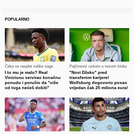
POPULARNO
Čeka se rasplet velike sage
Pejčinović uskoro u novom klubu
I to mu je malo? Real
"Novi Džeko" pred
Viniciusu servirao konačnu
transferom karijere!
ponudu i poručio da "više
Wolfsburg dogovorio posao
od toga nećeš dobiti"
vrijedan čak 25 miliona eura!