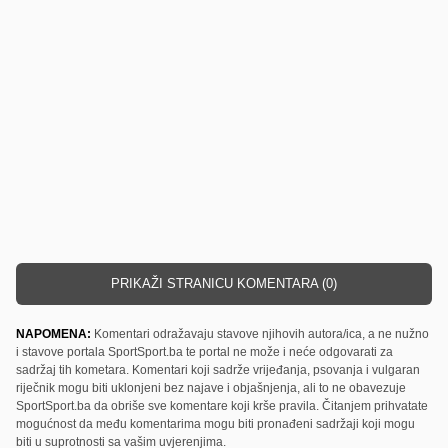
PRIKAŽI STRANICU KOMENTARA (0)
NAPOMENA:
Komentari odražavaju stavove njihovih autora/ica, a ne nužno
i stavove portala SportSport.ba te portal ne može i neće odgovarati za
sadržaj tih kometara. Komentari koji sadrže vrijeđanja, psovanja i vulgaran
riječnik mogu biti uklonjeni bez najave i objašnjenja, ali to ne obavezuje
SportSport.ba da obriše sve komentare koji krše pravila. Čitanjem prihvatate
mogućnost da među komentarima mogu biti pronađeni sadržaji koji mogu
biti u suprotnosti sa vašim uvjerenjima.