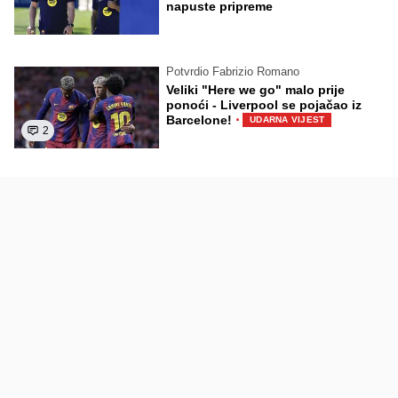
napuste pripreme
Potvrdio Fabrizio Romano
Veliki "Here we go" malo prije
ponoći - Liverpool se pojačao iz
·
Barcelone!
UDARNA VIJEST
2