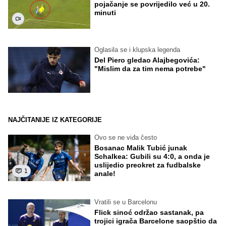
pojačanje se povrijedilo već u 20.
minuti
Oglasila se i klupska legenda
Del Piero gledao Alajbegovića:
"Mislim da za tim nema potrebe"
NAJČITANIJE IZ KATEGORIJE
Ovo se ne viđa često
Bosanac Malik Tubić junak
Schalkea: Gubili su 4:0, a onda je
uslijedio preokret za fudbalske
1
anale!
Vratili se u Barcelonu
Flick sinoć održao sastanak, pa
trojici igrača Barcelone saopštio da