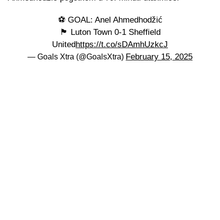
⚽️ GOAL: Anel Ahmedhodžić
🏴󠁧󠁢󠁥󠁮󠁧󠁿 Luton Town 0-1 Sheffield
United
https://t.co/sDAmhUzkcJ
February 15, 2025
— Goals Xtra (@GoalsXtra)