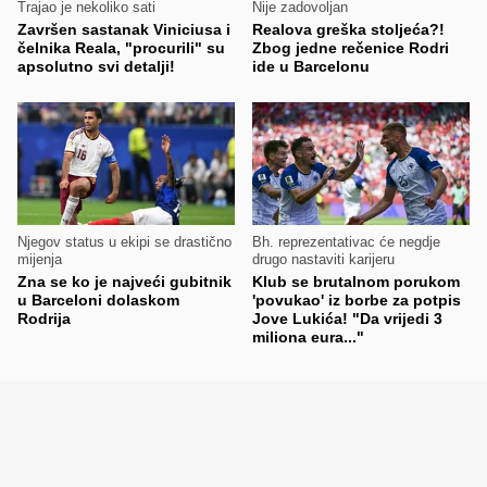
Trajao je nekoliko sati
Nije zadovoljan
Završen sastanak Viniciusa i
Realova greška stoljeća?!
čelnika Reala, "procurili" su
Zbog jedne rečenice Rodri
apsolutno svi detalji!
ide u Barcelonu
Njegov status u ekipi se drastično
Bh. reprezentativac će negdje
mijenja
drugo nastaviti karijeru
Zna se ko je najveći gubitnik
Klub se brutalnom porukom
u Barceloni dolaskom
'povukao' iz borbe za potpis
Rodrija
Jove Lukića! "Da vrijedi 3
miliona eura..."