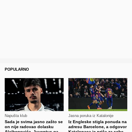
POPULARNO
Napušta klub
Jasna poruka iz Katalonije
Sada je svima jasno zašto se
Iz Engleske stigla ponuda na
on nije radovao dolasku
adresu Barcelone, a odgovor
Alajbegovića, Juventus ga
Katalonaca je priča za sebe