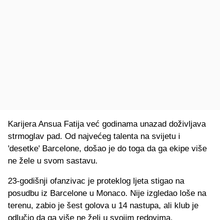
Karijera Ansua Fatija već godinama unazad doživljava
strmoglav pad. Od najvećeg talenta na svijetu i
'desetke' Barcelone, došao je do toga da ga ekipe više
ne žele u svom sastavu.
23-godišnji ofanzivac je proteklog ljeta stigao na
posudbu iz Barcelone u Monaco. Nije izgledao loše na
terenu, zabio je šest golova u 14 nastupa, ali klub je
odlučio da ga više ne želi u svojim redovima.