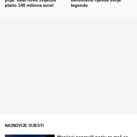
platio 140 miliona eura!
legende
NAJNOVIJE VIJESTI
Manijaci napravili poziv za meč sa