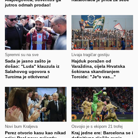
jutros odmah prodao!
Spremni su na sve
Livaja tragičar gostiju
Sada je jasno zašto je
Hajduk poražen od
došao: "Luda" klauzula iz
Varaždina, cijela Hrvatska
Salahovog ugovora s
šokirana skandiranjem
Turcima je otkrivena!
Torcide: "Je*o vas..."
Novi bum Kraljeva
Osvojio je s ekipom 21 trofej
Perez otvorio kasu kao nikad
Kraj jedne ere: Barcelona se i
prije: Real novu zvijezdu
definitivno riješila svoje