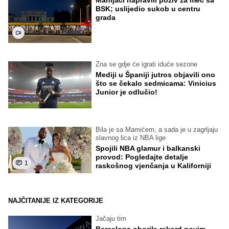
BSK; uslijedio sukob u centru
grada
Zna se gdje će igrati iduće sezone
Mediji u Španiji jutros objavili ono
što se čekalo sedmicama: Vinicius
Junior je odlučio!
Bila je sa Mamićem, a sada je u zagrljaju
slavnog lica iz NBA lige
Spojili NBA glamur i balkanski
provod: Pogledajte detalje
1
raskošnog vjenčanja u Kaliforniji
NAJČITANIJE IZ KATEGORIJE
Jačaju tim