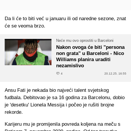
Da li će to biti već u januaru ili od naredne sezone, znat
će se veoma brzo.
Neće mu ovo oprostiti u Barceloni
Nakon ovoga će biti "persona
non grata" u Barceloni - Nico
Williams planira uraditi
nezamislivo
4
20.12.25. 16:55
Ansu Fati je nekada bio najveći talent svjetskog
fudbala. Debitovao je sa 16 godina za Barcelonu, dobio
je 'desetku' Lionela Messija i počeo je rušiti brojne
rekorde.
Karijeru mu je promijenila povreda koljena na meču s