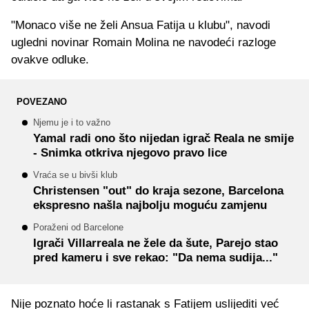
"Monaco više ne želi Ansua Fatija u klubu", navodi
ugledni novinar Romain Molina ne navodeći razloge
ovakve odluke.
POVEZANO
Njemu je i to važno
Yamal radi ono što nijedan igrač Reala ne smije
- Snimka otkriva njegovo pravo lice
Vraća se u bivši klub
Christensen "out" do kraja sezone, Barcelona
ekspresno našla najbolju moguću zamjenu
Poraženi od Barcelone
Igrači Villarreala ne žele da šute, Parejo stao
pred kameru i sve rekao: "Da nema sudija..."
Nije poznato hoće li rastanak s Fatijem uslijediti već