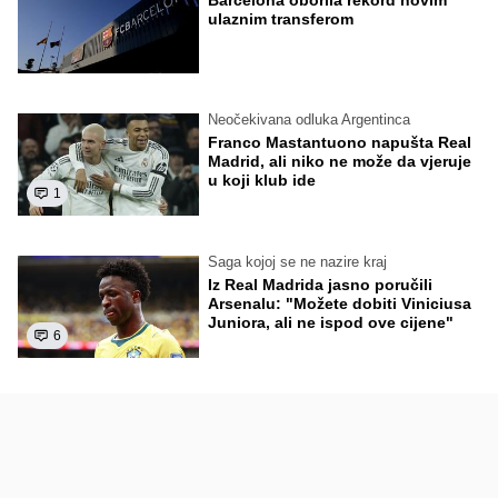
Barcelona oborila rekord novim
ulaznim transferom
Neočekivana odluka Argentinca
Franco Mastantuono napušta Real
Madrid, ali niko ne može da vjeruje
u koji klub ide
1
Saga kojoj se ne nazire kraj
Iz Real Madrida jasno poručili
Arsenalu: "Možete dobiti Viniciusa
Juniora, ali ne ispod ove cijene"
6