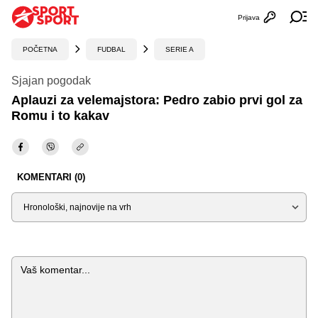
Prijava
Otvori profi
Ot
POČETNA
FUDBAL
SERIE A
Sjajan pogodak
Aplauzi za velemajstora: Pedro zabio prvi gol za
Romu i to kakav
KOMENTARI (0)
Sortiraj
Komentar