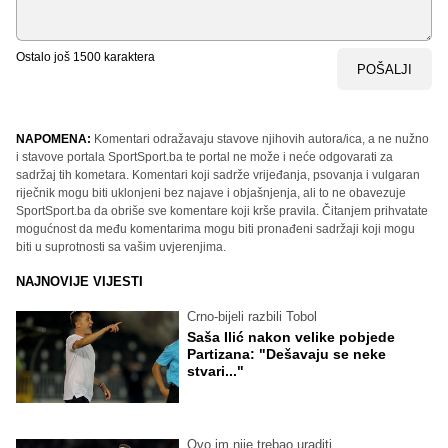
Ostalo još
1500
karaktera
POŠALJI
NAPOMENA:
Komentari odražavaju stavove njihovih autora/ica, a ne nužno
i stavove portala SportSport.ba te portal ne može i neće odgovarati za
sadržaj tih kometara. Komentari koji sadrže vrijeđanja, psovanja i vulgaran
riječnik mogu biti uklonjeni bez najave i objašnjenja, ali to ne obavezuje
SportSport.ba da obriše sve komentare koji krše pravila. Čitanjem prihvatate
mogućnost da među komentarima mogu biti pronađeni sadržaji koji mogu
biti u suprotnosti sa vašim uvjerenjima.
NAJNOVIJE VIJESTI
Crno-bijeli razbili Tobol
Saša Ilić nakon velike pobjede
Partizana: "Dešavaju se neke
stvari..."
Ovo im nije trebao uraditi