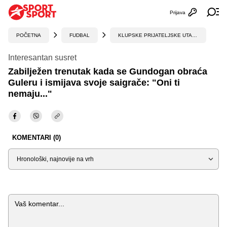
Prijava
Otvori profi
Ot
POČETNA
FUDBAL
KLUPSKE PRIJATELJSKE UTAKMICE
Interesantan susret
Zabilježen trenutak kada se Gundogan obraća
Guleru i ismijava svoje saigrače: "Oni ti
nemaju..."
KOMENTARI (0)
Sortiraj
Komentar