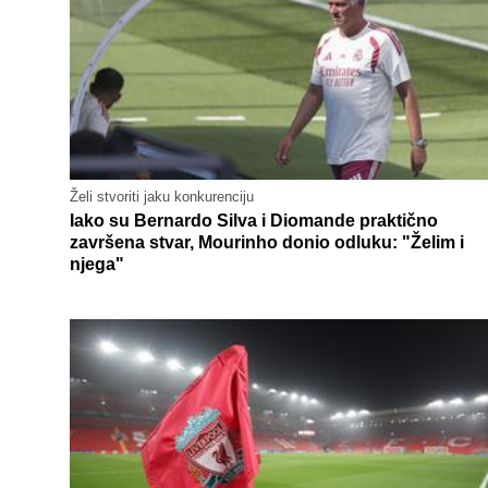
Želi stvoriti jaku konkurenciju
Iako su Bernardo Silva i Diomande praktično
završena stvar, Mourinho donio odluku: "Želim i
njega"