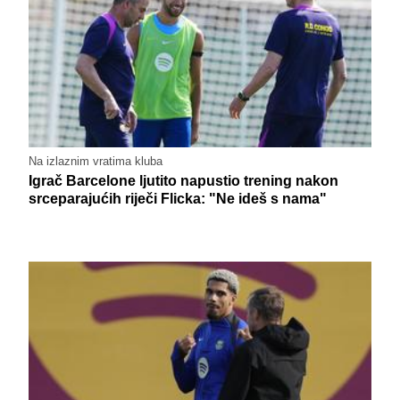
Na izlaznim vratima kluba
Igrač Barcelone ljutito napustio trening nakon
srceparajućih riječi Flicka: "Ne ideš s nama"