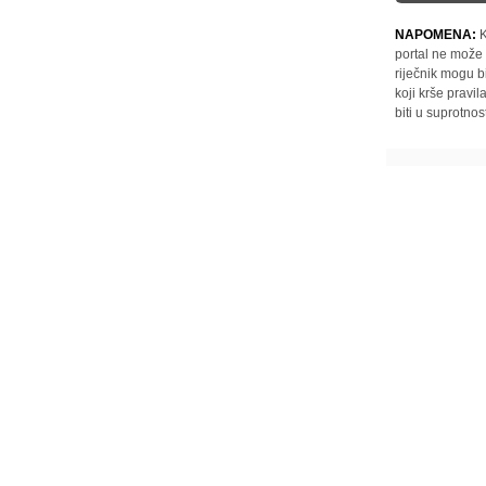
NAPOMENA:
K
portal ne može 
riječnik mogu b
koji krše pravi
biti u suprotnos