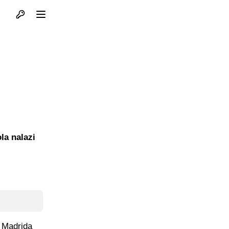
Otvori profil
Otvori meni
la nalazi
o Madrida