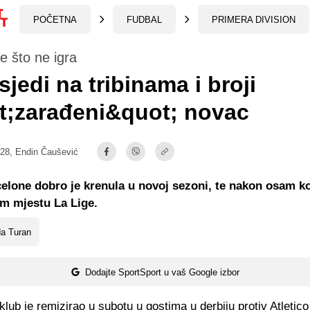
POČETNA
FUDBAL
PRIMERA DIVISION
e što ne igra
sjedi na tribinama i broji
t;zarađeni&quot; novac
:28,
Endin Čaušević
elone dobro je krenula u novoj sezoni, te nakon osam ko
m mjestu La Lige.
da Turan
Dodajte SportSport u vaš Google izbor
klub je remizirao u subotu u gostima u derbiju protiv Atletic