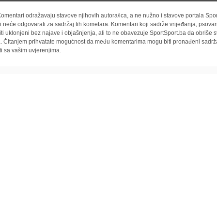
omentari odražavaju stavove njihovih autora/ica, a ne nužno i stavove portala Spor
i neće odgovarati za sadržaj tih kometara. Komentari koji sadrže vrijeđanja, psovan
iti uklonjeni bez najave i objašnjenja, ali to ne obavezuje SportSport.ba da obriše
la. Čitanjem prihvatate mogućnost da među komentarima mogu biti pronađeni sadrža
ti sa vašim uvjerenjima.