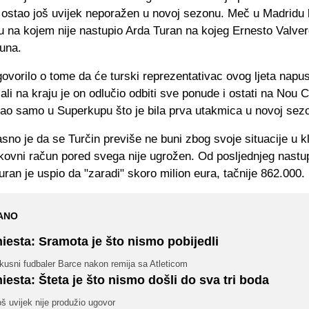
o ostao još uvijek neporažen u novoj sezonu. Meč u Madridu b
u na kojem nije nastupio Arda Turan na kojeg Ernesto Valver
čuna.
vorilo o tome da će turski reprezentativac ovog ljeta napust
ali na kraju je on odlučio odbiti sve ponude i ostati na Nou
rao samo u Superkupu što je bila prva utakmica u novoj sezo
sno je da se Turčin previše ne buni zbog svoje situacije u k
kovni račun pored svega nije ugrožen. Od posljednjeg nastu
ran je uspio da "zaradi" skoro milion eura, tačnije 862.000.
ANO
niesta: Sramota je što nismo pobijedli
kusni fudbaler Barce nakon remija sa Atleticom
niesta: Šteta je što nismo došli do sva tri boda
š uvijek nije produžio ugovor