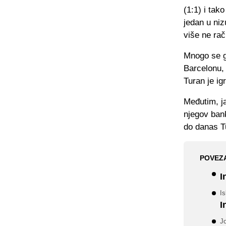
(1:1) i tak
jedan u niz
više ne ra
Mnogo se go
Barcelonu, 
Turan je ig
Međutim, ja
njegov ban
do danas Tu
POVEZ
I
Is
I
Jo