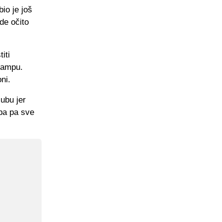
io je još
de očito
iti
 Campu.
ni.
lubu jer
pa pa sve