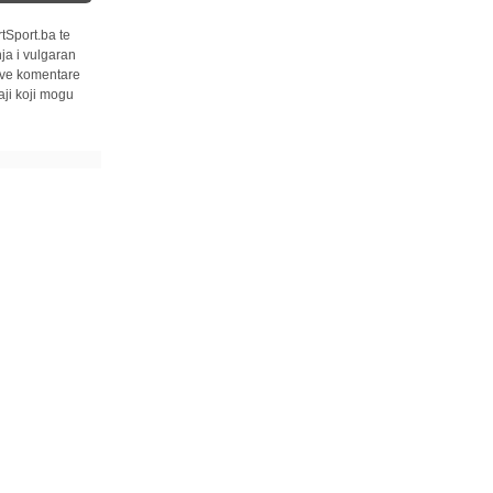
tSport.ba te
ja i vulgaran
 sve komentare
ji koji mogu