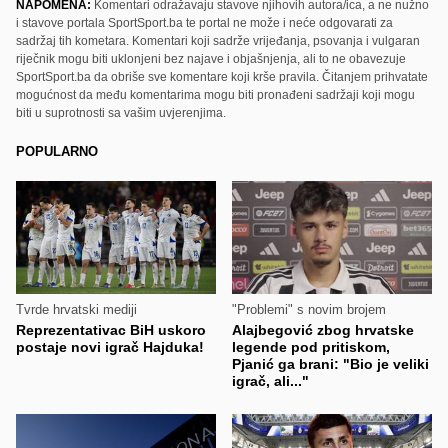
NAPOMENA:
Komentari odražavaju stavove njihovih autora/ica, a ne nužno
i stavove portala SportSport.ba te portal ne može i neće odgovarati za
sadržaj tih kometara. Komentari koji sadrže vrijeđanja, psovanja i vulgaran
riječnik mogu biti uklonjeni bez najave i objašnjenja, ali to ne obavezuje
SportSport.ba da obriše sve komentare koji krše pravila. Čitanjem prihvatate
mogućnost da među komentarima mogu biti pronađeni sadržaji koji mogu
biti u suprotnosti sa vašim uvjerenjima.
POPULARNO
Tvrde hrvatski mediji
"Problemi" s novim brojem
Reprezentativac BiH uskoro
Alajbegović zbog hrvatske
postaje novi igrač Hajduka!
legende pod pritiskom,
Pjanić ga brani: "Bio je veliki
igrač, ali..."