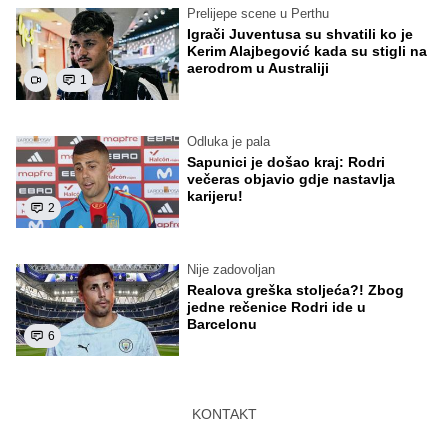
Prelijepe scene u Perthu
Igrači Juventusa su shvatili ko je
Kerim Alajbegović kada su stigli na
aerodrom u Australiji
1
Odluka je pala
Sapunici je došao kraj: Rodri
večeras objavio gdje nastavlja
karijeru!
2
Nije zadovoljan
Realova greška stoljeća?! Zbog
jedne rečenice Rodri ide u
Barcelonu
6
KONTAKT