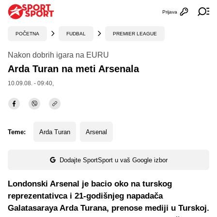
Prijava
Otvori profi
Ot
POČETNA
FUDBAL
PREMIER LEAGUE
Nakon dobrih igara na EURU
Arda Turan na meti Arsenala
10.09.08. - 09:40,
Teme:
Arda Turan
Arsenal
Dodajte SportSport u vaš Google izbor
Londonski Arsenal je bacio oko na turskog
reprezentativca i 21-godišnjeg napadača
Galatasaraya Arda Turana, prenose mediji u Turskoj.