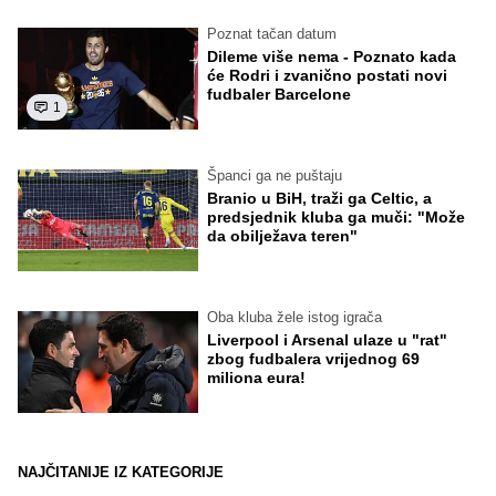
Poznat tačan datum
Dileme više nema - Poznato kada
će Rodri i zvanično postati novi
fudbaler Barcelone
1
Španci ga ne puštaju
Branio u BiH, traži ga Celtic, a
predsjednik kluba ga muči: "Može
da obilježava teren"
Oba kluba žele istog igrača
Liverpool i Arsenal ulaze u "rat"
zbog fudbalera vrijednog 69
miliona eura!
NAJČITANIJE IZ KATEGORIJE