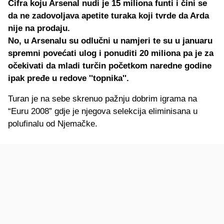
Cifra koju Arsenal nudi je 15 miliona funti i čini se
da ne zadovoljava apetite turaka koji tvrde da Arda
nije na prodaju.
No, u Arsenalu su odlučni u namjeri te su u januaru
spremni povećati ulog i ponuditi 20 miliona pa je za
očekivati da mladi turčin početkom naredne godine
ipak pređe u redove ''topnika''.
Turan je na sebe skrenuo pažnju dobrim igrama na
“Euru 2008” gdje je njegova selekcija eliminisana u
polufinalu od Njemačke.