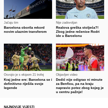
Jačaju tim
Nije zadovoljan
Barcelona oborila rekord
Realova greška stoljeća?!
novim ulaznim transferom
Zbog jedne rečenice Rodri
ide u Barcelonu
Osvojio je s ekipom 21 trofej
Objavljen video
Kraj jedne ere: Barcelona se i
Dedić nije odigrao ni minute
definitivno riješila svoje
za Benficu, pa na kraju
legende
napravio potez zbog kojeg je
u centru pažnje!
NAJNOVIJE VIJESTI