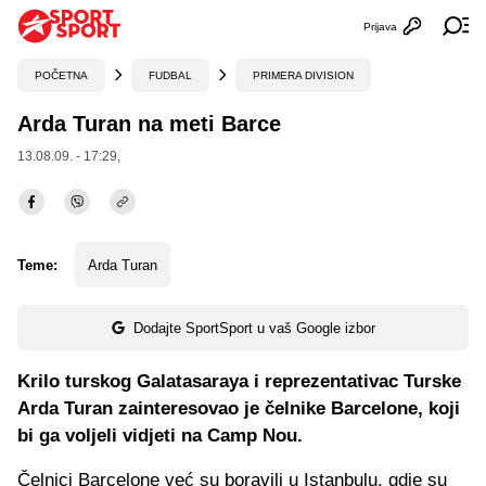
Prijava
Otvori profi
Ot
POČETNA
FUDBAL
PRIMERA DIVISION
Arda Turan na meti Barce
13.08.09. - 17:29,
Teme:
Arda Turan
Dodajte SportSport u vaš Google izbor
Krilo turskog Galatasaraya i reprezentativac Turske
Arda Turan zainteresovao je čelnike Barcelone, koji
bi ga voljeli vidjeti na Camp Nou.
Čelnici Barcelone već su boravili u Istanbulu, gdje su