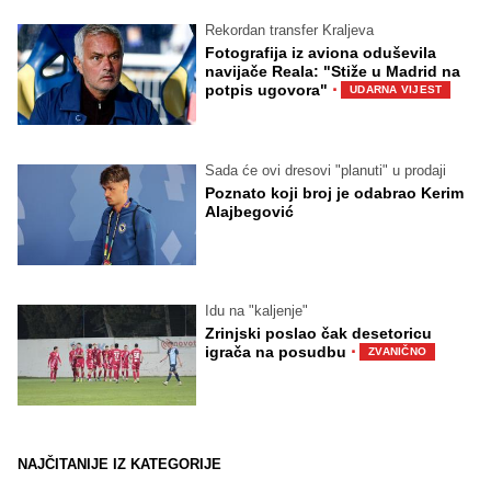
Rekordan transfer Kraljeva
Fotografija iz aviona oduševila
navijače Reala: "Stiže u Madrid na
·
potpis ugovora"
UDARNA VIJEST
Sada će ovi dresovi "planuti" u prodaji
Poznato koji broj je odabrao Kerim
Alajbegović
Idu na "kaljenje"
Zrinjski poslao čak desetoricu
·
igrača na posudbu
ZVANIČNO
NAJČITANIJE IZ KATEGORIJE