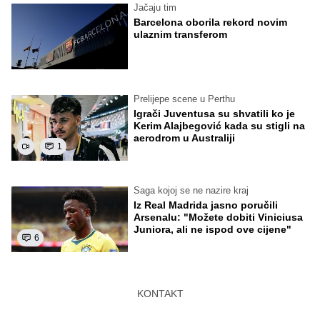
Jačaju tim
Barcelona oborila rekord novim
ulaznim transferom
Prelijepe scene u Perthu
Igrači Juventusa su shvatili ko je
Kerim Alajbegović kada su stigli na
aerodrom u Australiji
1
Saga kojoj se ne nazire kraj
Iz Real Madrida jasno poručili
Arsenalu: "Možete dobiti Viniciusa
Juniora, ali ne ispod ove cijene"
6
KONTAKT