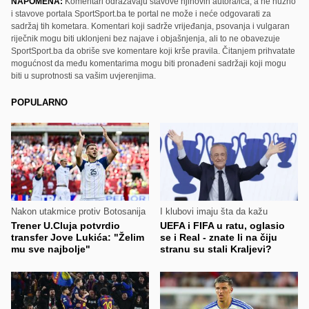
NAPOMENA:
Komentari odražavaju stavove njihovih autora/ica, a ne nužno
i stavove portala SportSport.ba te portal ne može i neće odgovarati za
sadržaj tih kometara. Komentari koji sadrže vrijeđanja, psovanja i vulgaran
riječnik mogu biti uklonjeni bez najave i objašnjenja, ali to ne obavezuje
SportSport.ba da obriše sve komentare koji krše pravila. Čitanjem prihvatate
mogućnost da među komentarima mogu biti pronađeni sadržaji koji mogu
biti u suprotnosti sa vašim uvjerenjima.
POPULARNO
Nakon utakmice protiv Botosanija
I klubovi imaju šta da kažu
Trener U.Cluja potvrdio
UEFA i FIFA u ratu, oglasio
transfer Jove Lukića: "Želim
se i Real - znate li na čiju
mu sve najbolje"
stranu su stali Kraljevi?