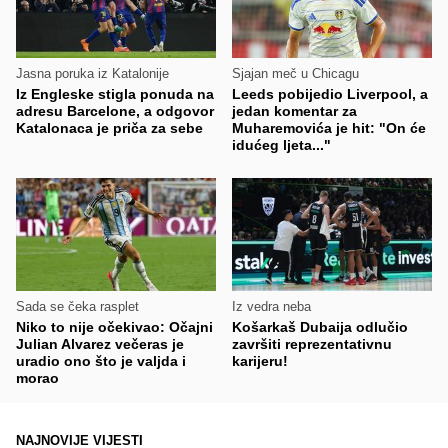
Jasna poruka iz Katalonije
Sjajan meč u Chicagu
Iz Engleske stigla ponuda na
Leeds pobijedio Liverpool, a
adresu Barcelone, a odgovor
jedan komentar za
Katalonaca je priča za sebe
Muharemovića je hit: "On će
idućeg ljeta..."
Sada se čeka rasplet
Iz vedra neba
Niko to nije očekivao: Očajni
Košarkaš Dubaija odlučio
Julian Alvarez večeras je
završiti reprezentativnu
uradio ono što je valjda i
karijeru!
morao
NAJNOVIJE VIJESTI